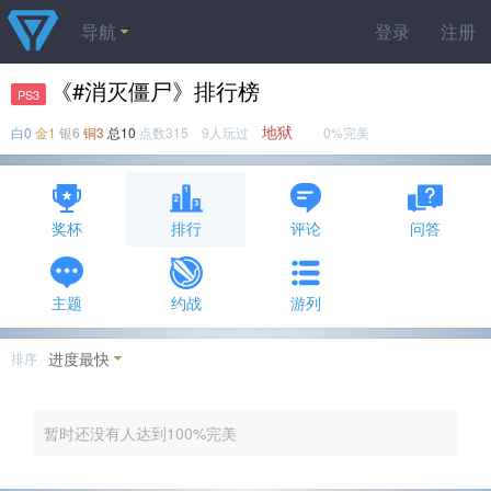
导航
登录
注册
《#消灭僵尸》排行榜
PS3
地狱
白0
金1
银6
铜3
总10
点数315 9人玩过
0%完美
奖杯
排行
评论
问答
主题
约战
游列
进度最快
排序
暂时还没有人达到100%完美