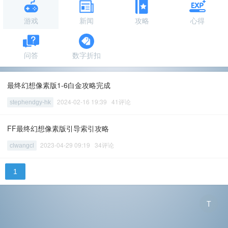
游戏
新闻
攻略
心得
问答
数字折扣
最终幻想像素版1-6白金攻略完成
2024-02-16 19:39 41评论
stephendgy-hk
FF最终幻想像素版引导索引攻略
2023-04-29 09:19 34评论
clwangcl
1
T