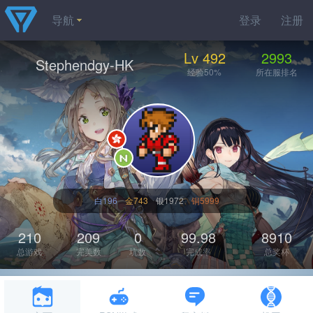
导航
登录
注册
Lv 492
2993
Stephendgy-HK
经验50%
所在服排名
白196
金743
银1972
铜5999
210
209
0
99.98
8910
总游戏
完美数
坑数
完成率
总奖杯