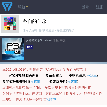
导航
登录
注册
各自的信念
使用了所有同伴的神通法 ※除去追加内容
女神异闻录3 Reload
港版 中文
PS5
⚠️2021.08.05起，明确规定『奖杯Tips』发布的内容范围
✅奖杯攻略相关内容 🚫白金留念 🚫联机信息(
→这里
)
🚫非奖杯相关提问(
→这里
) 🚫游戏评价(
→这里
)
⚠️如有违规则扣除一半N币，多次违规不排除禁言处理的可能
为保证『奖杯Tips』内容对于其他玩家的可参考性，还请严格遵守以
上规定，也恳请大家一起帮忙
🔨维护