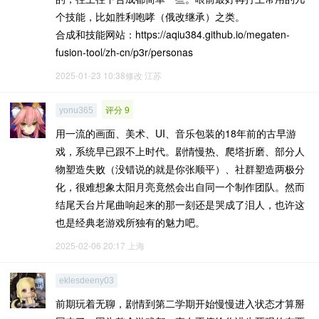
个技能，比如胜利咆哮（俄改继承）之类。
合成和技能网站：https://aqiu384.github.io/megaten-
fusion-tool/zh-cn/p3r/personas
2025-01-23 10:38修改
江苏
评分 9
yonu365
用一流的画面、美术、UI、音乐包装的18年前的古早游
戏，系统早已跟不上时代。剧情慢热、爬塔折磨、部分人
物塑造失败（没错说的就是你张顺平）、社群塑造两极分
化，很难想象太阳月亮竟然会出自同一个制作团队。然而
结尾天台片尾曲响起来的那一刻还是哭成了泪人，也许这
也是经典老游戏所独有的魅力吧。
2025-02-06 20:17
上海
eklesdeeny03
前期玩着无聊，剧情到第二学期开始慢慢进入状态才算掰