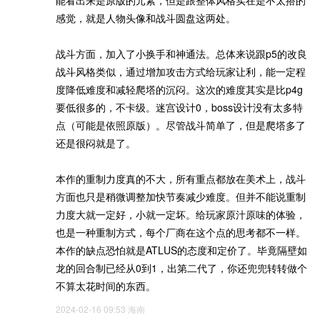
能看出来是原版的元素，但是跟整体风格实在是不太搭的
感觉，就是人物头像和战斗圆盘这两处。
战斗方面，加入了小换手和神通法。总体来说跟p5的改良
战斗风格类似，通过增加攻击方式给玩家让利，能一定程
度降低难度和减轻爬塔的沉闷。这次的难度其实是比p4g
要低很多的，不卡级。迷宫设计0，boss设计没有太多特
点（可能是依照原版）。尽管战斗简单了，但是爬塔多了
还是很闷就是了。
本作的重制力度真的不大，所有重点都放在美术上，战斗
方面也只是稍微调整加快节奏减少难度。但并不能说重制
力度大就一定好，小就一定坏。给玩家原汁原味的体验，
也是一种重制方式，每个厂商在这个点的思考都不一样。
本作的缺点恐怕就是ATLUS的态度和定价了。毕竟隔壁如
龙的回合制已经从0到1，出第二代了，你还兜兜转转做个
不算太花时间的东西。
2024-02-16 09:53
海南