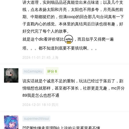
讲大道理，实则细品品还真能尝出来点味道；以及几个支
线，点名表扬太阳和月亮，太阳也不用多夸，月亮虽然前
期、中期都挺烂的，但满coop的回合那几句台词真有一下
子直戳内心的感觉。本体里的真结局后日谈也很有趣，好
好交代完了每个人的故事。
就是这个dlc看评价堪比
，而且似乎又得爬一遍
塔。。。都不知道到底要不要填坑啊。。。
2024-11-01 21:45
上海
评分 6
no1emspku
说实话就是个诚意不足的重制，玩法已经过于落后了，剧
情细想也就那样，甚至都不算长，社群更是无趣，mc开分
89我是怎么也想不通
2024-12-31 18:10
四川
supermechhisui
凹P属性继承原理B站上说的云里雾里看不懂