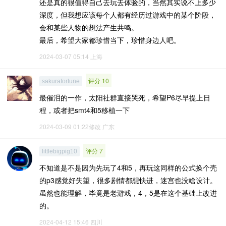
还是真的很值得自己去玩去体验的，当然其实说不上多少
深度，但我想应该每个人都有经历过游戏中的某个阶段，
会和某些人物的想法产生共鸣。
最后，希望大家都珍惜当下，珍惜身边人吧。
2024-03-07 05:14
上海
评分 10
sakurafortune
最催泪的一作，太阳社群直接哭死，希望P6尽早提上日
程，或者把smt4和5移植一下
2024-03-09 01:22修改
广东
评分 7
littlebigpig10
不知道是不是因为先玩了4和5，再玩这同样的公式换个壳
的p3感觉好失望，很多剧情都想快进，迷宫也没啥设计。
虽然也能理解，毕竟是老游戏，4，5是在这个基础上改进
的。
2024-04-12 15:46
四川