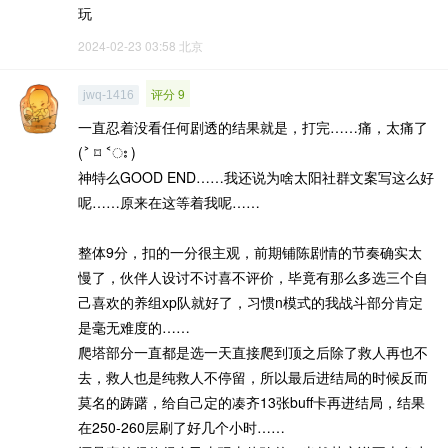
玩
2024-02-23 03:58
北京
评分 9
jwq-1416
一直忍着没看任何剧透的结果就是，打完……痛，太痛了
(˃ ⌑ ˂ഃ )
神特么GOOD END……我还说为啥太阳社群文案写这么好
呢……原来在这等着我呢……
整体9分，扣的一分很主观，前期铺陈剧情的节奏确实太
慢了，伙伴人设讨不讨喜不评价，毕竟有那么多选三个自
己喜欢的养组xp队就好了，习惯n模式的我战斗部分肯定
是毫无难度的……
爬塔部分一直都是选一天直接爬到顶之后除了救人再也不
去，救人也是纯救人不停留，所以最后进结局的时候反而
莫名的踌躇，给自己定的凑齐13张buff卡再进结局，结果
在250-260层刷了好几个小时……