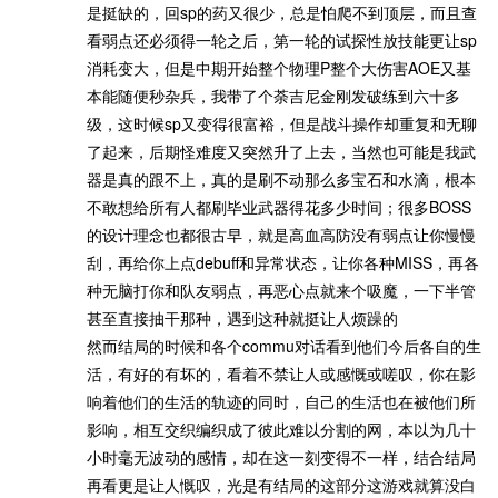
是挺缺的，回sp的药又很少，总是怕爬不到顶层，而且查
看弱点还必须得一轮之后，第一轮的试探性放技能更让sp
消耗变大，但是中期开始整个物理P整个大伤害AOE又基
本能随便秒杂兵，我带了个荼吉尼金刚发破练到六十多
级，这时候sp又变得很富裕，但是战斗操作却重复和无聊
了起来，后期怪难度又突然升了上去，当然也可能是我武
器是真的跟不上，真的是刷不动那么多宝石和水滴，根本
不敢想给所有人都刷毕业武器得花多少时间；很多BOSS
的设计理念也都很古早，就是高血高防没有弱点让你慢慢
刮，再给你上点debuff和异常状态，让你各种MISS，再各
种无脑打你和队友弱点，再恶心点就来个吸魔，一下半管
甚至直接抽干那种，遇到这种就挺让人烦躁的
然而结局的时候和各个commu对话看到他们今后各自的生
活，有好的有坏的，看着不禁让人或感慨或嗟叹，你在影
响着他们的生活的轨迹的同时，自己的生活也在被他们所
影响，相互交织编织成了彼此难以分割的网，本以为几十
小时毫无波动的感情，却在这一刻变得不一样，结合结局
再看更是让人慨叹，光是有结局的这部分这游戏就算没白