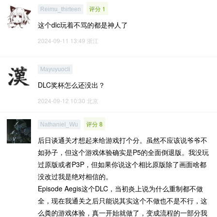
评分 1
Reimu_thirteen
这个dlc玩着不骂的都是神人了
2024-09-11 13:49
浙江
Mayuyuocli
DLC奖杯怎么还没出？
2024-09-12 10:30
北京
评分 8
Nathaniel_Wu
后日谈通关才想起来给游戏打个分。虽然不应该说爷爷不
如孙子，但这个游戏体验确实是P5的全面倒退版。我没玩
过原版或者P3P，但如果你说这个相比原版除了画面啥都
没改过我是绝对相信的。
Episode Aegis这个DLC，当初炎上说为什么重制都不做
全，现在我通关之后只能说其实这个不做也不是不行，这
么粪的游戏体验，真一开始就做了，变成流程的一部分我