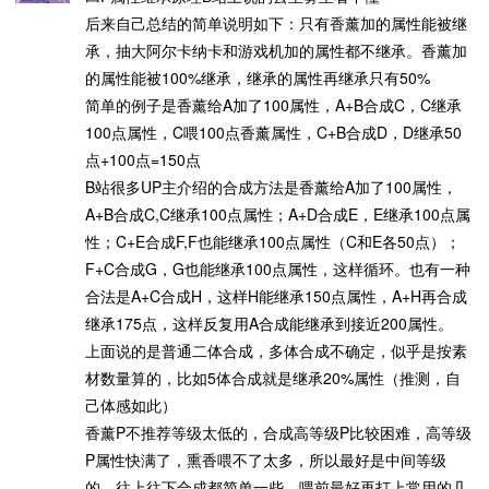
后来自己总结的简单说明如下：只有香薰加的属性能被继
承，抽大阿尔卡纳卡和游戏机加的属性都不继承。香薰加
的属性能被100%继承，继承的属性再继承只有50%
简单的例子是香薰给A加了100属性，A+B合成C，C继承
100点属性，C喂100点香薰属性，C+B合成D，D继承50
点+100点=150点
B站很多UP主介绍的合成方法是香薰给A加了100属性，
A+B合成C,C继承100点属性；A+D合成E，E继承100点属
性；C+E合成F,F也能继承100点属性（C和E各50点）；
F+C合成G，G也能继承100点属性，这样循环。也有一种
合法是A+C合成H，这样H能继承150点属性，A+H再合成
继承175点，这样反复用A合成能继承到接近200属性。
上面说的是普通二体合成，多体合成不确定，似乎是按素
材数量算的，比如5体合成就是继承20%属性（推测，自
己体感如此）
香薰P不推荐等级太低的，合成高等级P比较困难，高等级
P属性快满了，熏香喂不了太多，所以最好是中间等级
的，往上往下合成都简单一些。喂前最好再打上常用的几