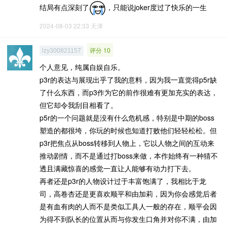
结局有点深刻了
，只能说joker度过了快乐的一生
2024-08-03 22:33
天津
评分 10
lzy300821157
个人意见，纯属自娱自乐。
p3r的表达与展现出乎了我的意料，因为我一直觉得p5r缺
了什么东西，而p3作为它的前作很难有更加充实的表达，
但它却令我刮目相看了。
p5r的一个问题就是没有什么危机感，特别是中期的boss
塑造的都很垮，你玩的时候也知道打败他们轻轻松松。但
p3r把焦点从boss转移到人物上，它以人物之间的互动来
推动剧情，而不是通过打boss来做，本作始终有一种猜不
透且满藏惊喜的感觉一直让人能够有动力打下去。
再者还是p3r的人物设计过于丰富饱满了，我相比于龙
司，高卷杏还是更喜欢顺平和由加莉，因为你会感觉后者
是有血有肉的人而不是类似工具人一般的存在，顺平会因
为得不到队长的位置从而与你发生口角并对你不满，由加