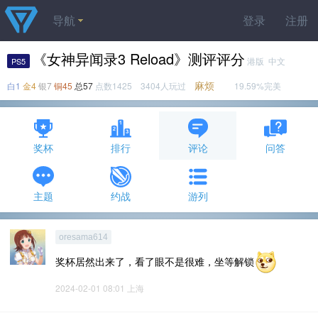
导航
登录
注册
《女神异闻录3 Reload》测评评分
港版 中文
PS5
麻烦
白1
金4
银7
铜45
总57
点数1425 3404人玩过
19.59%完美
奖杯
排行
评论
问答
主题
约战
游列
oresama614
奖杯居然出来了，看了眼不是很难，坐等解锁
2024-02-01 08:01
上海