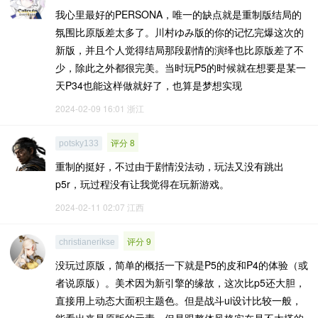
我心里最好的PERSONA，唯一的缺点就是重制版结局的
氛围比原版差太多了。川村ゆみ版的你的记忆完爆这次的
新版，并且个人觉得结局那段剧情的演绎也比原版差了不
少，除此之外都很完美。当时玩P5的时候就在想要是某一
天P34也能这样做就好了，也算是梦想实现
2024-02-09 16:01
浙江
评分 8
potsky133
重制的挺好，不过由于剧情没法动，玩法又没有跳出
p5r，玩过程没有让我觉得在玩新游戏。
2024-02-11 02:07
江西
评分 9
christianerikse
没玩过原版，简单的概括一下就是P5的皮和P4的体验（或
者说原版）。美术因为新引擎的缘故，这次比p5还大胆，
直接用上动态大面积主题色。但是战斗ui设计比较一般，