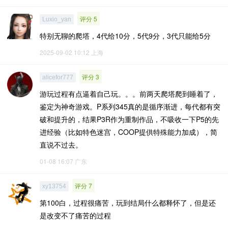
评分 5
Luxio_yan
特别无聊的爬塔，4代给10分，5代9分，3代只能给5分
2025-09-02 10:12
上海
评分 3
alicefor777
游玩过程有点逼着自己玩。。。前两天爬塔爬到睡着了，
鉴定为神奇游戏。P系列345真的是循序渐进，每代都有突
破和提升的，结果P3R作为重制作品，不吸收一下P5的先
进经验（比如特色迷宫，COOP提供特殊能力加成），简
直说不过去。
01-08 16:07
广东
评分 7
xy13754
第100白，过程很痛苦，玩到结局什么都释怀了，但是还
是改变不了痛苦的过程