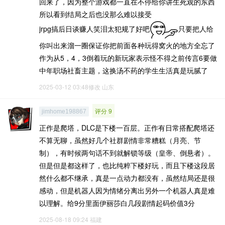
回来了，因为整个游戏都一直在不停给你讲生死观的东西
所以看到结局之后也没那么难以接受
jrpg搞后日谈赚人笑泪太犯规了好吧
只要把人给
你叫出来溜一圈保证你把前面各种玩得窝火的地方全忘了
作为从5，4，3倒着玩的新玩家表示怪不得之前传言6要做
中年职场社畜主题，这换汤不药的学生生活真是玩腻了
2025-03-12 03:48修改
山东
评分 9
jimhome198867
正作是爬塔，DLC是下楼一百层。正作有日常搭配爬塔还
不算无聊，虽然好几个社群剧情非常糟糕（月亮、节
制），有时候两句话不到就解锁等级（皇帝、倒悬者）。
但是但是都这样了，也比纯粹下楼好玩，而且下楼这段居
然什么都不继承，真是一点动力都没有，虽然结局还是很
感动，但是机器人因为情绪分离出另外一个机器人真是难
以理解。给9分里面伊丽莎白几段剧情起码价值3分
2025-08-18 09:24
福建