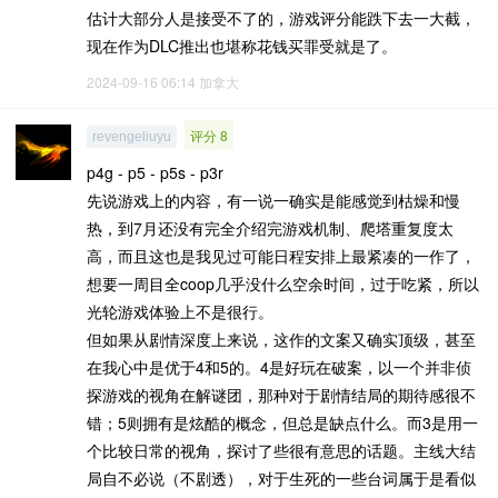
估计大部分人是接受不了的，游戏评分能跌下去一大截，
现在作为DLC推出也堪称花钱买罪受就是了。
2024-09-16 06:14
加拿大
评分 8
revengeliuyu
p4g - p5 - p5s - p3r
先说游戏上的内容，有一说一确实是能感觉到枯燥和慢
热，到7月还没有完全介绍完游戏机制、爬塔重复度太
高，而且这也是我见过可能日程安排上最紧凑的一作了，
想要一周目全coop几乎没什么空余时间，过于吃紧，所以
光轮游戏体验上不是很行。
但如果从剧情深度上来说，这作的文案又确实顶级，甚至
在我心中是优于4和5的。4是好玩在破案，以一个并非侦
探游戏的视角在解谜团，那种对于剧情结局的期待感很不
错；5则拥有是炫酷的概念，但总是缺点什么。而3是用一
个比较日常的视角，探讨了些很有意思的话题。主线大结
局自不必说（不剧透），对于生死的一些台词属于是看似