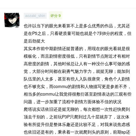
评分 9
aozaki_shin
也许以当下的眼光来看算不上是多么优秀的作品，尤其还
是在P5之后，只看硬质量可能也就是个7到8分的程度，但
是后劲挺大
其实本作前中期剧情还挺普通的，用现在的眼光看就是很
模板化，而且剧情密度很低，只有剧情节点附近才有相对
高密度的剧情，其他时候总让人有一种没什么事可做的感
觉，大部分时间都在刷勇气魅力学力，就挺无聊；能加到
队伍里的人太多，甚至有些人入队很唐突，角色个人剧情
也不够充实，而commu的剧情和人物描写更是参差不齐，
相当多的commu让我觉得很敷衍甚至剧情表达的三观有些
问题，进一步加重了流程中剧情方面体验不佳的状况
爬塔说实话依旧还是挺无聊的，每次都想一次性赶快爬到
顶去干别的，之前玩P3P只爬到过几十层就弃了，这次体
验有所提升但是整体乐趣还是比较不足，对我来说焦虑感
也依旧还是有的，秉承着一次就爬到头的原则，前期sp还