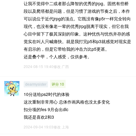
让我不觉得中二或者那么降智的优秀的jrpg。固然有些桥
段以及爬塔都是问题，但是习惯了游戏的节奏之后，本作
可以说位于近代jrpg的顶点。它既没有像p5r一样完全转向
现代，也没有像老一辈的优秀jrpg脱离于现实，但它在我
心目中留下了极其深刻的印象。这种忧伤与忧伤并存的感
觉实在叫人只喊痛快。就是我打完p5和p3就感觉对现实是
有启示的，但是它带给我的冲击力比p5更甚。
还是叠个甲，个人感受，仅供参考。
2024-08-15 19:40修改
广西
评分 10
dearmysister
10分送给ps2时代的体验
这次重制非常用心 总体作画风格也没太多变化
扣分项的fes 9月会出dlc
我还是喜欢2和3
2024-09-04 19:03修改
上海