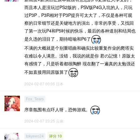
而且本人是没玩过PS2版的，PSV版P4G入坑的人，只玩
过P3P，P3R相对于P3P提升可太大了，不仅是各种可观
察的日常细节还是关键地方的演出，非常的享受，又找回
了第一次玩P4和P5时候的快乐，最后的各种道别和结局也
是久违的泪目了，期待暗喻和P6了
不满的大概就是个别重唱曲和确实比较重复作业的爬塔实
在难以令人满意。没错，我说的就是你 君の記憶！原版太
有感情了，只是听着都很陶醉 现在翻了一遍真的太勉强还
不如直接用回原版算了
2024-02-07 00:05
日本
Fox_Tears
序章氛围有点吓人呀，恐怖游戏。
2024-02-07 23:25
云南
评分 10
tokyeeo24