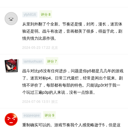
评分 8
ytyh816
从里到外翻了个全新。节奏还是慢，封闭，漫长，迷宫体
验还是弱。战斗有改进，音画都美了很多，得益于此，剧
情共情力比原作强。
2024-05-23 17:22
北京
评分 7
iamluohuan
战斗对比p5没有任何进步，问题是你p5都是几几年的游戏
了。迷宫对标p4。日常三代最烂，经常是闲出个屁来。剧
情不评价了，每部都有每部的特色。只能说p3r对于我一
个玩过三遍p3p的人来说，没有一点惊喜。
2024-07-06 13:51
浙江
评分 9
eqqeeqee
重制确实可以的。游戏节奏我个人感觉略逊于5，但是这