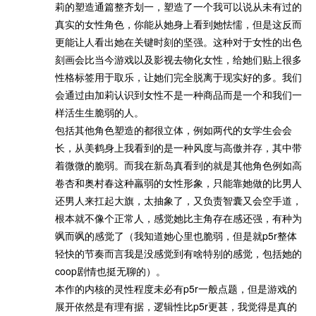
莉的塑造通篇整齐划一，塑造了一个我可以说从未有过的
真实的女性角色，你能从她身上看到她怯懦，但是这反而
更能让人看出她在关键时刻的坚强。这种对于女性的出色
刻画会比当今游戏以及影视去物化女性，给她们贴上很多
性格标签用于取乐，让她们完全脱离于现实好的多。我们
会通过由加莉认识到女性不是一种商品而是一个和我们一
样活生生脆弱的人。
包括其他角色塑造的都很立体，例如两代的女学生会会
长，从美鹤身上我看到的是一种风度与高傲并存，其中带
着微微的脆弱。而我在新岛真看到的就是其他角色例如高
卷杏和奥村春这种羸弱的女性形象，只能靠她做的比男人
还男人来扛起大旗，太抽象了，又负责智囊又会空手道，
根本就不像个正常人，感觉她比主角存在感还强，有种为
飒而飒的感觉了（我知道她心里也脆弱，但是就p5r整体
轻快的节奏而言我是没感觉到有啥特别的感觉，包括她的
coop剧情也挺无聊的）。
本作的内核的灵性程度未必有p5r一般点题，但是游戏的
展开依然是有理有据，逻辑性比p5r更甚，我觉得是真的