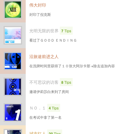
伟大封印
封印了倪克斯
光明无限的世界
7
Tips
看过了ＧＯＯＤ ＥＮＤＩＮＧ
沿旅途前进之人
在洗牌时间里获得了１０张大阿尔卡那 ※除去追加内容
不可思议的访客
8
Tips
邀请伊莉莎白来到了房间
ＮＯ．１
4
Tips
在考试中拿了第一名
城市红人
20
Tips