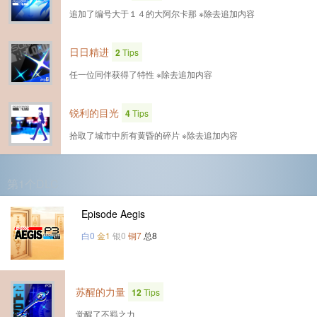
追加了编号大于１４的大阿尔卡那 ※除去追加内容
日日精进
2
Tips
任一位同伴获得了特性 ※除去追加内容
锐利的目光
4
Tips
拾取了城市中所有黄昏的碎片 ※除去追加内容
第1个DLC
Episode Aegis
白0
金1
银0
铜7
总8
苏醒的力量
12
Tips
觉醒了不羁之力