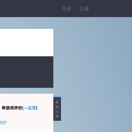
登录
注册
奖
杯
🚫游戏评价(
→这里
)
心
得
维护