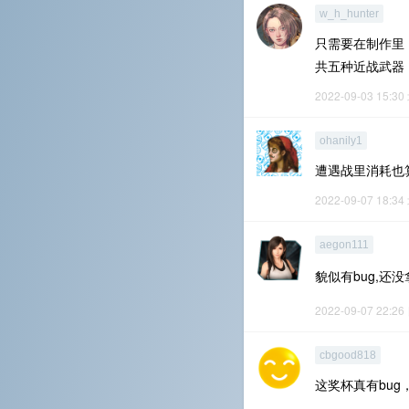
w_h_hunter
只需要在制作里
共五种近战武器
2022-09-03 15:30
ohanily1
遭遇战里消耗也
2022-09-07 18:34
aegon111
貌似有bug,还
2022-09-07 22:26
cbgood818
这奖杯真有bu