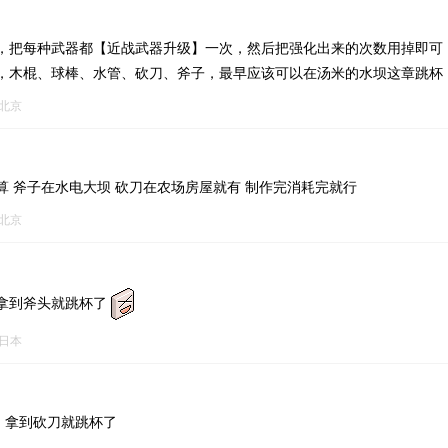
，把每种武器都【近战武器升级】一次，然后把强化出来的次数用掉即可
，木棍、球棒、水管、砍刀、斧子，最早应该可以在汤米的水坝这章跳杯
北京
算 斧子在水电大坝 砍刀在农场房屋就有 制作完消耗完就行
北京
没拿到斧头就跳杯了
日本
g，拿到砍刀就跳杯了