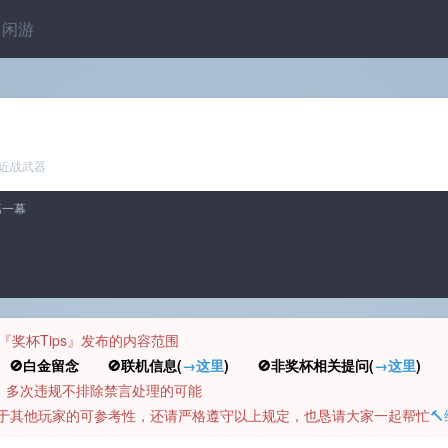
闲游
近战武器
第一幕
规定『奖杯Tips』发布的内容范围
白金留念 🚫联机信息(
→这里
) 🚫非奖杯相关提问(
→这里
) 
币，多次违规不排除禁言处理的可能
容对于其他玩家的可参考性，还请严格遵守以上规定，也恳请大家一起帮忙
