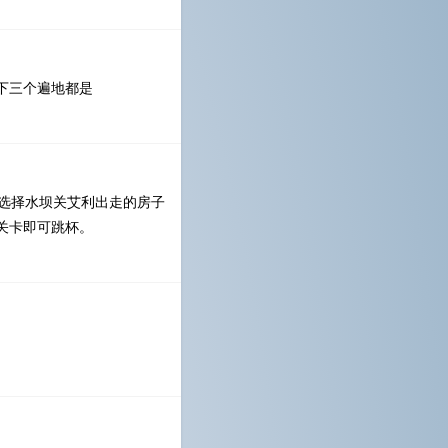
下三个遍地都是
选择水坝关艾利出走的房子
关卡即可跳杯。