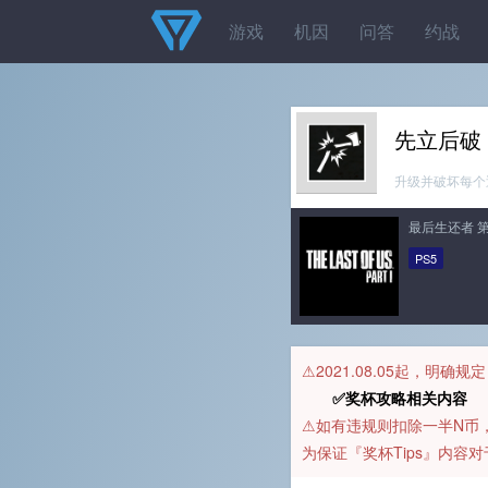
游戏
机因
问答
约战
先立后破
升级并破坏每个
最后生还者 
PS5
⚠️2021.08.05起，明确
✅奖杯攻略相关内容 
⚠️如有违规则扣除一半N
为保证『奖杯Tips』内