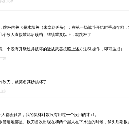
1修改
天津
G，跳杯的关卡是水坝关（未拿到斧头）；在第一场战斗开始时手动存档，
几个敌人直接敲坏后读档，继续重复以上，就跳杯了
意一个没有升级过并破坏的近战武器按照上述方法SL操作，即可达成）
广东
到砍刀，就莫名其妙跳杯了
山东
每个人都会触发，我的奖杯计数只有用过一个没用的才+1。
水管遍地都是。砍刀首次出现在和两个黑人在下水道的时候，斧头后期很