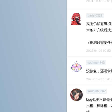
2024-10-12 10:5
barry-0229
实测仍然有BU
木条）升级后找
（推测只需要任
2025-04-06 00:52
yoohee4843
没修复，还没拿
2025-11-20 15:41
fredomhunter
bug似乎不是
木棍、棒球棍、
坝。