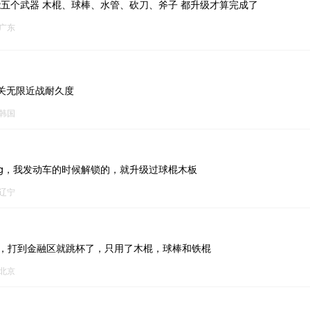
能五个武器 木棍、球棒、水管、砍刀、斧子 都升级才算完成了
广东
关无限近战耐久度
韩国
ug，我发动车的时候解锁的，就升级过球棍木板
辽宁
G，打到金融区就跳杯了，只用了木棍，球棒和铁棍
北京