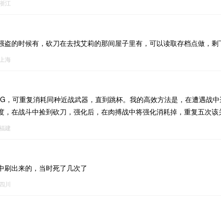
浙江
强盗的时候有，砍刀在去找艾莉的那间屋子里有，可以读取存档点做，剩
上海
UG，可重复消耗同种近战武器，直到跳杯。我的高效方法是，在遭遇战中
度，在战斗中捡到砍刀，强化后，在肉搏战中将强化消耗掉，重复五次该
福建
中刷出来的，当时死了几次了
四川