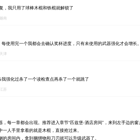
修复，我只用了球棒木棍和铁棍就解锁了
越南
g，每使用完一个我都会去确认奖杯进度，只有未使用的武器强化才会增长
天津
木条我强化过杀了一个读检查点再杀了一个就跳了
江苏
器，每一章都会出现。推荐进入章节“匹兹堡-酒店房间”，来到左手边的
中一人手里拿着的就是木棍，直接抢过来。
侧的房间内，拿到捆绑物和刀刃就可以升级武器了。