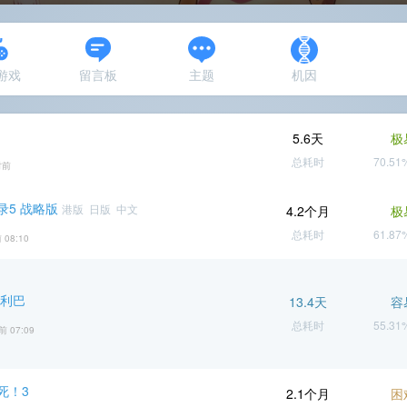
N游戏
留言板
主题
机因
5.6天
极
总耗时
70.5
时前
录5 战略版
港版 日版 中文
4.2个月
极
总耗时
61.8
 08:10
哈利巴
13.4天
容
总耗时
55.3
前 07:09
死！3
2.1个月
困