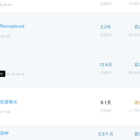
总耗时
13.0
前 20:04
emastered
2.2年
容
总耗时
46.2
3 21:25
12.8天
容
总耗时
55.3
PC
07-12 16:16
 双重曝光
9.1天
困
总耗时
11.7
8 11:49
 异种
5.5个月
普