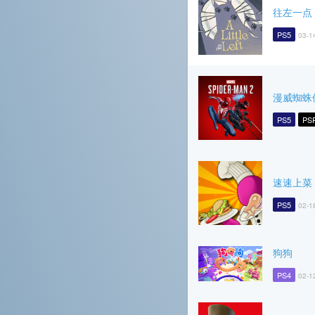
往左一点
PS5
03-1
漫威蜘蛛
PS5
PS
速速上菜
PS5
02-1
狗狗
PS4
02-1