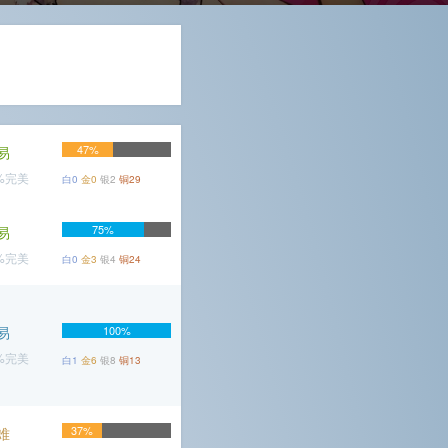
47%
易
1%完美
白0
金0
银2
铜29
75%
易
7%完美
白0
金3
银4
铜24
易
100%
1%完美
白1
金6
银8
铜13
37%
难