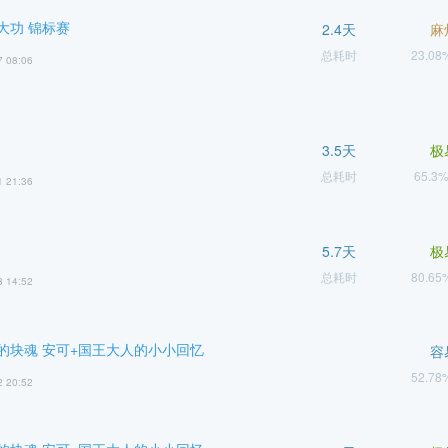
大功 锦标赛
2.4天
麻
总耗时
23.0
7 08:06
3.5天
极
总耗时
65.3
1 21:36
5.7天
极
总耗时
80.6
8 14:52
的块魂 安可+国王大人的小小回忆
容
52.7
2 20:52