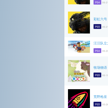
PS4
06-2
彩虹六号
PS5
06-2
汪汪队立
PS4
06-2
牧场物语 
PS5
06-1
荒野枪巫
PS5
05-2