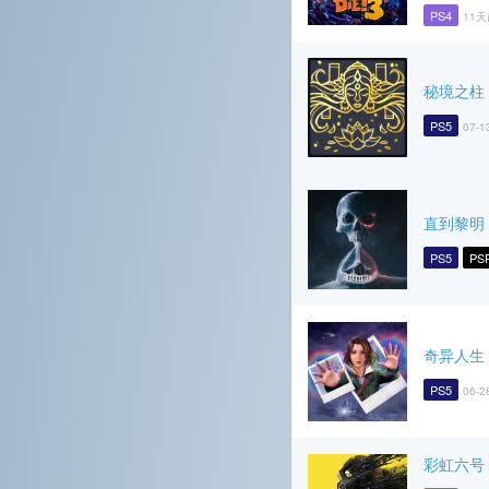
PS4
11天
秘境之柱 R
PS5
07-1
直到黎明
PS5
PS
奇异人生
PS5
06-2
彩虹六号