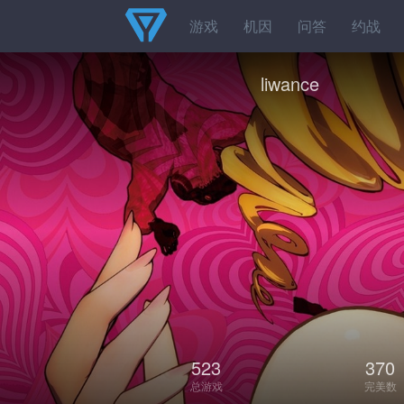
游戏
机因
问答
约战
liwance
523
370
总游戏
完美数