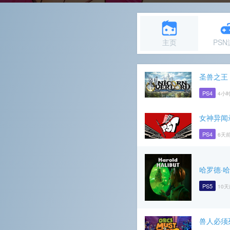
主页
PS
圣兽之王
PS4
4小
女神异闻
PS4
6天前
哈罗德·
PS5
10天
兽人必须