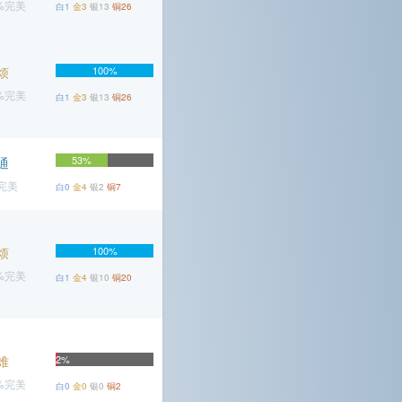
9%完美
白1
金3
银13
铜26
烦
100%
9%完美
白1
金3
银13
铜26
53%
通
%完美
白0
金4
银2
铜7
烦
100%
2%完美
白1
金4
银10
铜20
难
2%
2%完美
白0
金0
银0
铜2