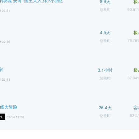
的块魂 安可+国王大人的小小回忆
8.9天
极
总耗时
60.6
2 08:51
4.5天
极
总耗时
76.7
9 22:16
家
3.1小时
极
总耗时
87.9
4 23:43
平线大冒险
26.4天
容
总耗时
53
PC
03-14 19:33