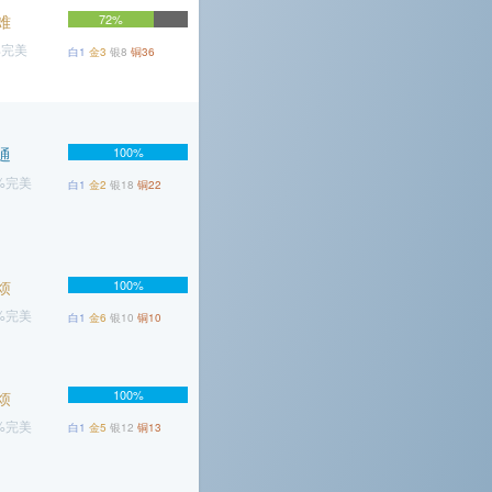
难
72%
%完美
白1
金3
银8
铜36
通
100%
6%完美
白1
金2
银18
铜22
烦
100%
4%完美
白1
金6
银10
铜10
100%
烦
4%完美
白1
金5
银12
铜13