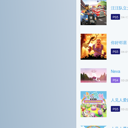
汪汪队立
PS5
04-1
你好邻居
PS5
04-0
Neva
PS4
03-2
人见人爱
PS5
03-2