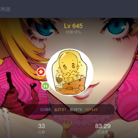
闲游
Lv 645
经验18%
白389
金2131
银3879
铜9449
33
83.29
坑数
完成率