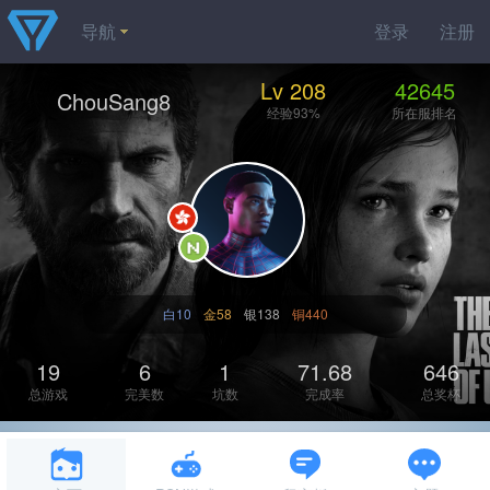
导航
登录
注册
Lv 208
42645
ChouSang8
经验93%
所在服排名
白10
金58
银138
铜440
19
6
1
71.68
646
总游戏
完美数
坑数
完成率
总奖杯