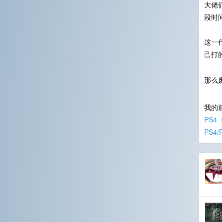
大佬们
段时
这一
己打
那么
我的
PS4
PS4