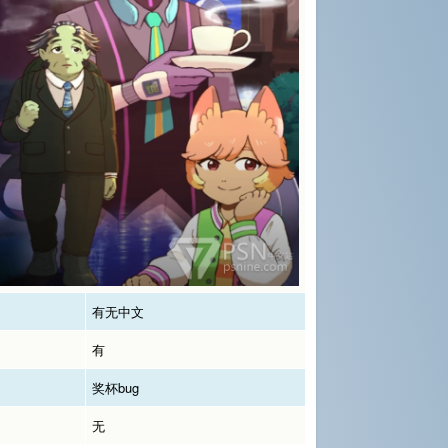
有无中文
有
奖杯bug
无