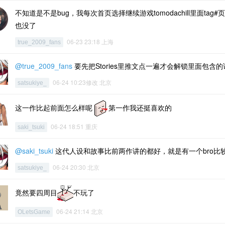
不知道是不是bug，我每次首页选择继续游戏tomodachill里面t
也没了
06-23 23:18 上海
true_2009_fans
@true_2009_fans
要先把Stories里推文点一遍才会解锁里面包含的
06-24 10:23修改 北京
satsukiye_
这一作比起前面怎么样呢
第一作我还挺喜欢的
06-24 18:51 重庆
saki_tsuki
@saki_tsuki
这代人设和故事比前两作讲的都好，就是有一个bro比
06-24 20:30 北京
satsukiye_
竟然要四周目
不玩了
06-24 21:14 北京
OLetsGame