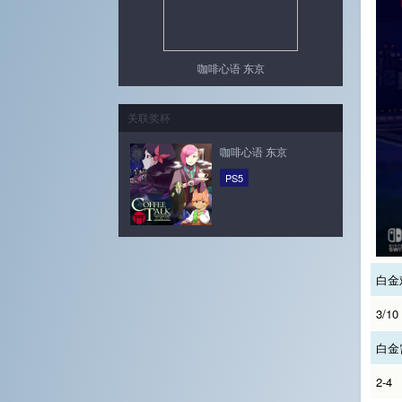
咖啡心语 东京
关联奖杯
咖啡心语 东京
PS5
白金
3/10
白金
2-4