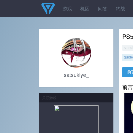
游戏
机因
问答
约战
PS
satsu
guide
前
satsukiye_
前言
关联游戏