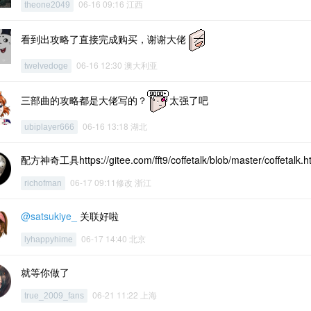
06-16 09:16 江西
theone2049
看到出攻略了直接完成购买，谢谢大佬
06-16 12:30 澳大利亚
twelvedoge
三部曲的攻略都是大佬写的？
太强了吧
06-16 13:18 湖北
ubiplayer666
配方神奇工具https://gitee.com/fft9/coffetalk/blob/master/coffe
06-17 09:11修改 浙江
richofman
@satsukiye_
关联好啦
06-17 14:40 北京
lyhappyhime
就等你做了
06-21 11:22 上海
true_2009_fans