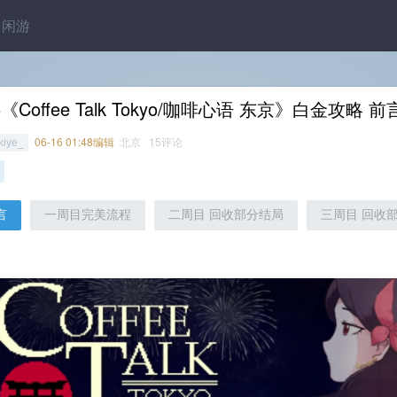
闲游
5《Coffee Talk Tokyo/咖啡心语 东京》白金攻略 前
06-16 01:48编辑
北京 15评论
kiye_
言
一周目完美流程
二周目 回收部分结局
三周目 回收