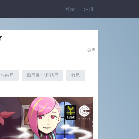
登录
注册
言
微博
部分结局
四周目 全坏结局
收尾