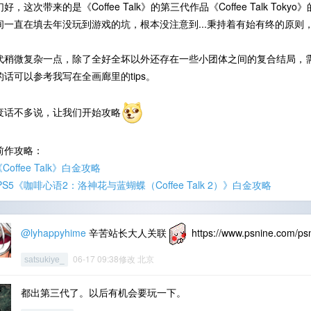
好，这次带来的是《Coffee Talk》的第三代作品《Coffee Talk 
间一直在填去年没玩到游戏的坑，根本没注意到...秉持着有始有终的原则
代稍微复杂一点，除了全好全坏以外还存在一些小团体之间的复合结局，
的话可以参考我写在全画廊里的tips。
废话不多说，让我们开始攻略
前作攻略：
《Coffee Talk》白金攻略
/PS5《咖啡心语2：洛神花与蓝蝴蝶（Coffee Talk 2）》白金攻略
@lyhappyhime
辛苦站长大人关联
https://www.psnine.com/p
06-17 09:38修改 北京
satsukiye_
都出第三代了。以后有机会要玩一下。