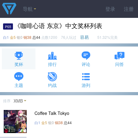
导航
登录
注册
《咖啡心语 东京》中文奖杯列表
PS5
容易
白1
金5
银0
铜38
总44
点数1200 76人玩过
51.32%完美
奖杯
排行
评论
问答
主题
约战
游列
XMB
排序
Coffee Talk Tokyo
白1
金5
银0
铜38
总44