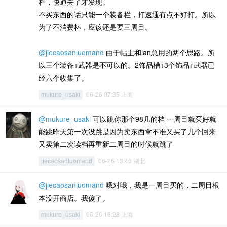
栏，快通关了才发现。
不买东西的话只能一个装备栏，打速通有点不好打。所以
为了不消费杯，应该还是要三周目。
@jiecaosanluomand
由于帖主和lan总用的两个思路。所
以三个装备+武器是不可以的。2饰品槽+3个饰品+武器已
经六个收集了。
06-26 07:35 上海
mukure_usaki
@mukure_usaki
可以跳你那个98几的档 一周目就买好就
能跳昨天第一次没跳是因为卖东西拿不准又买了几个回来
又卖第二次读档再重新二周目的时候就跳了
06-26 13:46 湖北
jiecaosanluomand
@jiecaosanluomand
哦对哦，我是一周目买的，二周目根
本没开商店。我傻了。
06-26 16:28 上海
mukure_usaki