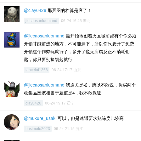
@clay0426
那买图的档算是废了！
06-24 16:46 湖北
jiecaosanluomand
@jiecaosanluomand
最开始地图着火区域前那有个你必须
开锁才能前进的地方，不可能漏下，所以你只要开了免费
开锁这个作弊玩就行了，多开了也无所谓反正不消耗钥
匙，你只要别捡钥匙就行
06-24 17:17 山东
lancelot1366
@jiecaosanluomand
我通关是-2，所以不敢说，你买两个
收集品应该相当于差值是4，我不敢保证
06-24 19:17 辽宁
clay0426
@mukure_usaki
可以，但是速通要求熟练度比较高
06-24 21:15 浙江
hasimoto2023