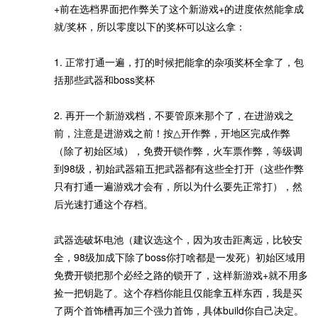
+前在选档界面把作弊关了这个新游戏+的进度依然能拿成
就/奖杯，所以零度以下的奖杯可以这么拿：
1. 正常打通一遍，打的时候把能拿的杂项奖杯全拿了，包
括那些武器和boss奖杯
2. 再开一个新游戏档，不要管原来那个了，在进游戏之
前，注意是进游戏之前！按△开作弊，开地区完成作弊
（除了初始区域），免费开锁作弊，火车票作弊，等级调
到98级，初始武器箱五把武器都有这些全打开（这些作弊
只有打通一遍游戏才会有，所以为什么要先正常打），然
后光速打通这个存档。
武器选破坏电池（建议选这个，因为攻击距离远，比较安
全，98级加成下除了boss你打啥都是一发死）初始区域用
免费开锁把那个必经之路的锁开了，这样新游戏+就不用多
捡一把钥匙了。这个存档你能且仅能拿五样东西，我是买
了两个首饰槽再加三个强力首饰，具体build你自己决定。