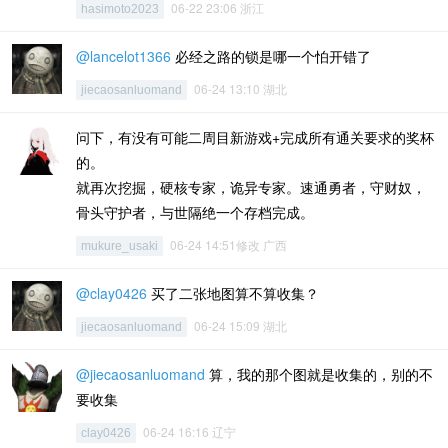
06-22 23:06 浙江
hasimoto2023
@lancelot1366
必经之路的锁是哪一个怕开错了
06-24 13:10 湖北
jiecaosanluomand
问下，有没有可能二周目新游戏+完成所有通关要求的奖杯
的。
就再次挖掘，硬核专家，诡异专家。速通勇者，守财奴，
骨头守护者，与世隔绝一个存档完成。
06-24 14:51修改 广西
mukure_usaki
@clay0426
买了二张地图算不算收集？
06-24 15:09 湖北
jiecaosanluomand
@jiecaosanluomand
算，我的那个图就是收集的，别的不
要收集
06-24 16:16 辽宁
clay0426