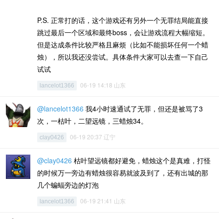
P.S. 正常打的话，这个游戏还有另外一个无罪结局能直接
跳过最后一个区域和最终boss，会让游戏流程大幅缩短。
但是达成条件比较严格且麻烦（比如不能损坏任何一个蜡
烛），所以我还没尝试。具体条件大家可以去查一下自己
试试
06-19 14:18 山东
lancelot1366
@lancelot1366
我4小时速通试了无罪，但还是被骂了3
次，一枯叶，二望远镜，三蜡烛34。
06-19 20:37 辽宁
clay0426
@clay0426
枯叶望远镜都好避免，蜡烛这个是真难，打怪
的时候万一旁边有蜡烛很容易就波及到了，还有出城的那
几个蝙蝠旁边的灯泡
06-19 21:41 山东
lancelot1366