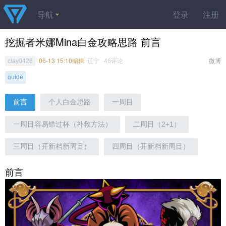
导航
登录
注册
挖掘者米娜Mina白金攻略思路 前言
06-13 15:10编辑
辽宁 46评论
微博
clay0426
guide
前言
个人白金思路
一周目
一周目容易错过杯（补救方法）
二周目（2+1）
三周目（开新档新周目）
四周目（开新档新周目）
前言