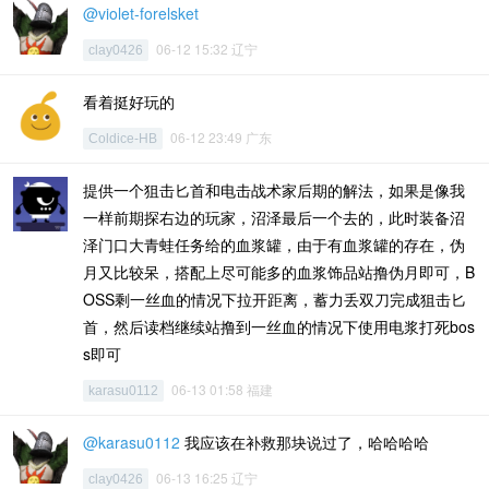
@violet-forelsket
06-12 15:32 辽宁
clay0426
看着挺好玩的
06-12 23:49 广东
Coldice-HB
提供一个狙击匕首和电击战术家后期的解法，如果是像我
一样前期探右边的玩家，沼泽最后一个去的，此时装备沼
泽门口大青蛙任务给的血浆罐，由于有血浆罐的存在，伪
月又比较呆，搭配上尽可能多的血浆饰品站撸伪月即可，B
OSS剩一丝血的情况下拉开距离，蓄力丢双刀完成狙击匕
首，然后读档继续站撸到一丝血的情况下使用电浆打死bos
s即可
06-13 01:58 福建
karasu0112
@karasu0112
我应该在补救那块说过了，哈哈哈哈
06-13 16:25 辽宁
clay0426