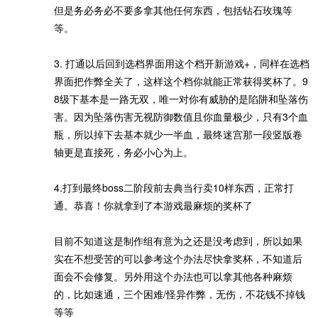
但是务必务必不要多拿其他任何东西，包括钻石玫瑰等
等。
3. 打通以后回到选档界面用这个档开新游戏+，同样在选档
界面把作弊全关了，这样这个档你就能正常获得奖杯了。9
8级下基本是一路无双，唯一对你有威胁的是陷阱和坠落伤
害。因为坠落伤害无视防御数值且你血量极少，只有3个血
瓶，所以掉下去基本就少一半血，最终迷宫那一段竖版卷
轴更是直接死，务必小心为上。
4.打到最终boss二阶段前去典当行卖10样东西，正常打
通。恭喜！你就拿到了本游戏最麻烦的奖杯了
目前不知道这是制作组有意为之还是没考虑到，所以如果
实在不想受苦的可以参考这个办法尽快拿奖杯，不知道后
面会不会修复。另外用这个办法也可以拿其他各种麻烦
的，比如速通，三个困难/怪异作弊，无伤，不花钱不掉钱
等等