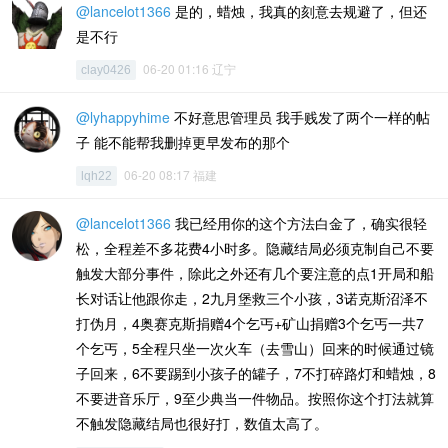
@lancelot1366
是的，蜡烛，我真的刻意去规避了，但还
是不行
06-20 01:16 辽宁
clay0426
@lyhappyhime
不好意思管理员 我手贱发了两个一样的帖
子 能不能帮我删掉更早发布的那个
06-20 08:17 福建
lqh22
@lancelot1366
我已经用你的这个方法白金了，确实很轻
松，全程差不多花费4小时多。隐藏结局必须克制自己不要
触发大部分事件，除此之外还有几个要注意的点1开局和船
长对话让他跟你走，2九月堡救三个小孩，3诺克斯沼泽不
打伪月，4奥赛克斯捐赠4个乞丐+矿山捐赠3个乞丐一共7
个乞丐，5全程只坐一次火车（去雪山）回来的时候通过镜
子回来，6不要踢到小孩子的罐子，7不打碎路灯和蜡烛，8
不要进音乐厅，9至少典当一件物品。按照你这个打法就算
不触发隐藏结局也很好打，数值太高了。