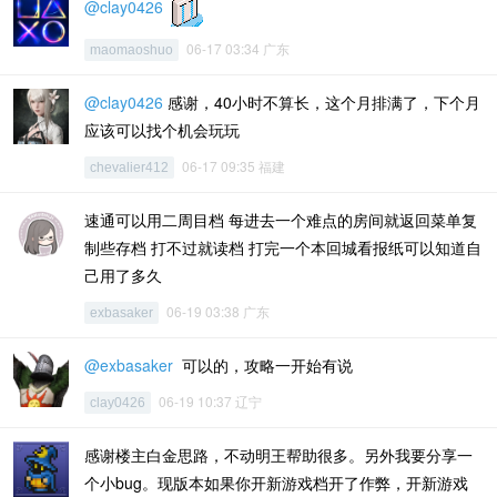
@clay0426
06-17 03:34 广东
maomaoshuo
@clay0426
感谢，40小时不算长，这个月排满了，下个月
应该可以找个机会玩玩
06-17 09:35 福建
chevalier412
速通可以用二周目档 每进去一个难点的房间就返回菜单复
制些存档 打不过就读档 打完一个本回城看报纸可以知道自
己用了多久
06-19 03:38 广东
exbasaker
@exbasaker
可以的，攻略一开始有说
06-19 10:37 辽宁
clay0426
感谢楼主白金思路，不动明王帮助很多。另外我要分享一
个小bug。现版本如果你开新游戏档开了作弊，开新游戏