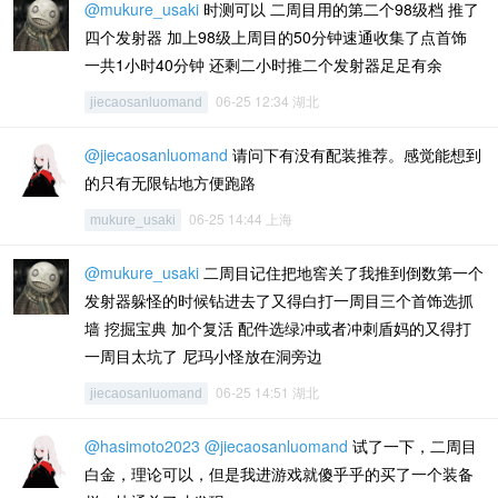
@mukure_usaki
时测可以 二周目用的第二个98级档 推了
四个发射器 加上98级上周目的50分钟速通收集了点首饰
一共1小时40分钟 还剩二小时推二个发射器足足有余
06-25 12:34 湖北
jiecaosanluomand
@jiecaosanluomand
请问下有没有配装推荐。感觉能想到
的只有无限钻地方便跑路
06-25 14:44 上海
mukure_usaki
@mukure_usaki
二周目记住把地窖关了我推到倒数第一个
发射器躲怪的时候钻进去了又得白打一周目三个首饰选抓
墙 挖掘宝典 加个复活 配件选绿冲或者冲刺盾妈的又得打
一周目太坑了 尼玛小怪放在洞旁边
06-25 14:51 湖北
jiecaosanluomand
@hasimoto2023
@jiecaosanluomand
试了一下，二周目
白金，理论可以，但是我进游戏就傻乎乎的买了一个装备