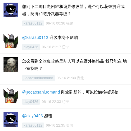
想问下二周目走困难和诡异修改器，是否可以花钱提升武
器，防御和随身武器等级？
06-16 00:36 福建
karasu0112
@karasu0112
升级本身不影响
06-16 21:17 辽宁
clay0426
怎么看到全收集攻略里别人可以在野外换饰品 我只能在 地
下室换啊？
06-16 21:33 湖北
jiecaosanluomand
@jiecaosanluomand
刚拿到新的，可以按触控板调整
06-16 22:33 辽宁
clay0426
@clay0426
感谢
06-16 22:35 美国
karasu0112