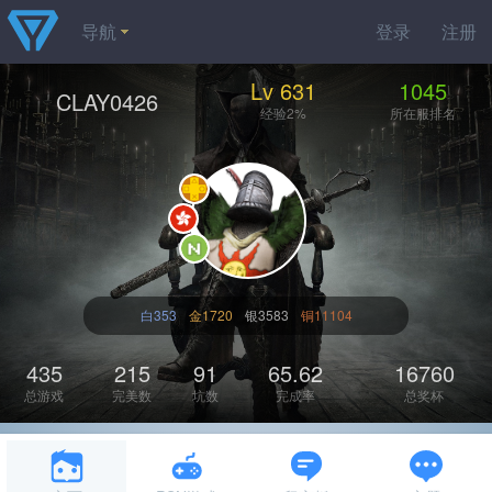
导航
登录
注册
Lv 631
1045
CLAY0426
经验2%
所在服排名
白353
金1720
银3583
铜11104
435
215
91
65.62
16760
总游戏
完美数
坑数
完成率
总奖杯