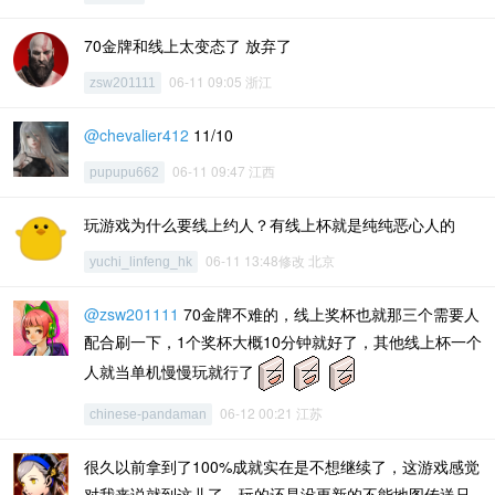
70金牌和线上太变态了 放弃了
06-11 09:05 浙江
zsw201111
@chevalier412
11/10
06-11 09:47 江西
pupupu662
玩游戏为什么要线上约人？有线上杯就是纯纯恶心人的
06-11 13:48修改 北京
yuchi_linfeng_hk
@zsw201111
70金牌不难的，线上奖杯也就那三个需要人
配合刷一下，1个奖杯大概10分钟就好了，其他线上杯一个
人就当单机慢慢玩就行了
06-12 00:21 江苏
chinese-pandaman
很久以前拿到了100%成就实在是不想继续了，这游戏感觉
对我来说就到这儿了，玩的还是没更新的不能地图传送只