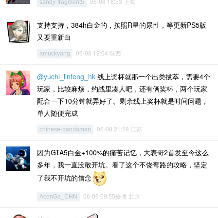
06-08 18:53 上海
sandy-fragment5
支持支持，384h白金的，按照R星的尿性，等更新PS5版
又要重新白
06-08 19:04 陕西
amuckyang
@yuchi_linfeng_hk
线上奖杯就那一个出类拔萃，需要4个
玩家，比较麻烦，约战里凑人吧，还有俩奖杯，两个玩家
配合一下10分钟就弄好了。剩余线上奖杯就是时间问题，
单人随便完成
06-08 21:28 江苏
chinese-pandaman
因为GTA5白金+100%的痛苦记忆，大表哥2首发至今这么
多年，我一直没敢开坑。看了这个不饶弯路的攻略，坚定
了我不开坑的信念
06-09 09:55修改 北京
AconGa_CHN