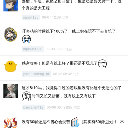
卧槽，牛逼，虽然之前白金了，但是还是要支持一下，这
个真的是大工程
06-07 12:39 北京
sanoli123
叮咚鸡的时候线下100%了，线上实在玩不下去弃坑了
06-08 08:28 江苏
lupinus1120
感谢攻略！但是有线上杯？那还是不玩儿了
06-08 08:32 北京
yuchi_linfeng_hk
这才8/10吗，我觉得白过的游戏里没有比这个更恶心的了
时间又长又折磨，既有线上又有线下
06-08 08:49修改 未知
chevalier412
没有60帧还是不省心会受苦
（其实有60帧也没用，不