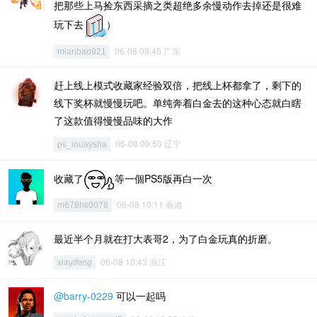
把那些上马捡东西采摘之类超绝多余慢动作去掉还是很难
玩下去
）
06-08 09:45 广东
mianbao921
赶上线上模式收藏家经验双倍，把线上杯都拿了，剩下的
线下奖杯就慢慢玩吧。单纯奔着白金去的这种心态就白瞎
了这款值得慢慢品味的大作
06-08 09:53 辽宁
ps_inuaysha
收藏了
等一個PS5版再白一次
06-08 10:11 香港
m678hk0078
最近半个月就在打大表哥2，为了白金玩真的折磨。
06-08 10:43 浙江
xiayifeng
@barry-0229
可以一起吗