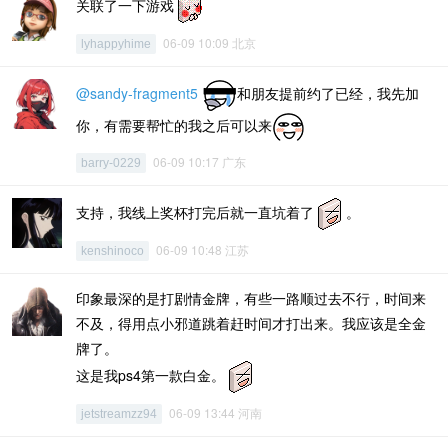
关联了一下游戏
06-09 10:09 北京
lyhappyhime
@sandy-fragment5
和朋友提前约了已经，我先加
你，有需要帮忙的我之后可以来
06-09 10:17 广东
barry-0229
支持，我线上奖杯打完后就一直坑着了
。
06-09 10:48 江苏
kenshinoco
印象最深的是打剧情金牌，有些一路顺过去不行，时间来
不及，得用点小邪道跳着赶时间才打出来。我应该是全金
牌了。
这是我ps4第一款白金。
06-09 13:44 河南
jetstreamzz94