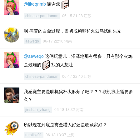
@likeqnmb
谢谢您
06-15 21:28 江苏
chinese-pandaman
啊 痛苦的白金过程，当初找鹈鹕和火烈鸟找到头秃
06-17 22:16 河南
aeweqo
@aeweqo
这俩玩意儿，沼泽地那有很多，只有那个火鸡
是最难的
找的人想吐
06-17 22:40 江苏
chinese-pandaman
我感觉主要是联机奖杯太麻烦了吧？？？联机线上需要多
久？
06-18 13:32 河南
jinshan_zhang
所以现在到底是赏金猎人好还是收藏家好？
06-18 13:37 上海
utralisk01