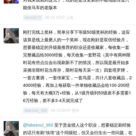
能坐马车的老版本
06-12 15:07 上海
cirno9172
刚打完线上奖杯，简单分享下等级50级奖杯的经验，这应
该算是线上最磨人的一个奖杯，现在刚好是双倍经验月，
想要最稳定的升级最推荐的职业还是收藏家，每收集一套
完整藏品给3000经验，每天收集一套野花（其中有两种限
时花有些点位会出现刷新不了的情况，所以我是最开始多
采摘非限时花当库存，限时花每天采一次）四套塔罗牌，
一套古董酒，一套传家宝，一套鸟蛋，共计八套收藏品，2
4000经验，再加上每获取一件单独收藏品会给100-200经
验，每天有大概3万+经验，从1级升级到50级差不多需要1
6万经验，差不多3-4天就完成了
06-12 20:47 贵州
fakesoul_369
@fakesoul_369
至于赏金猎人这个职业，想要稳定刷经验
的话只有刷“埃塔”这个同级犯，但又会衍生出一些问题，在