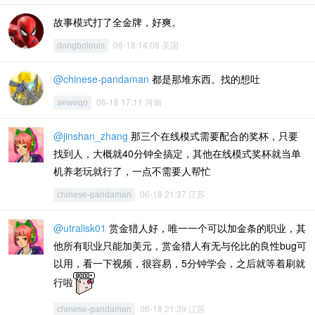
故事模式打了全金牌，好爽。
06-18 14:08 美国
dongbolouis
@chinese-pandaman
都是那堆东西。找的想吐
06-18 17:11 河南
aeweqo
@jinshan_zhang
那三个在线模式需要配合的奖杯，只要
找到人，大概就40分钟全搞定，其他在线模式奖杯就当单
机养老玩就行了，一点不需要人帮忙
06-18 21:37 江苏
chinese-pandaman
@utralisk01
赏金猎人好，唯一一个可以加金条的职业，其
他所有职业只能加美元，赏金猎人有无与伦比的良性bug可
以用，看一下视频，很容易，5分钟学会，之后就等着刷就
行啦
06-18 21:39 江苏
chinese-pandaman