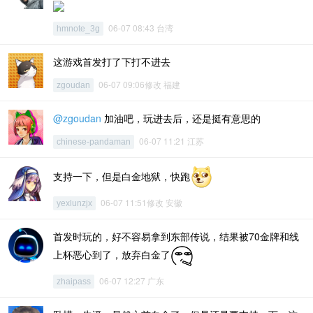
06-07 08:43 台湾
hmnote_3g
这游戏首发打了下打不进去
06-07 09:06修改 福建
zgoudan
@zgoudan
加油吧，玩进去后，还是挺有意思的
06-07 11:21 江苏
chinese-pandaman
支持一下，但是白金地狱，快跑
06-07 11:51修改 安徽
yexlunzjx
首发时玩的，好不容易拿到东部传说，结果被70金牌和线
上杯恶心到了，放弃白金了
06-07 12:27 广东
zhaipass