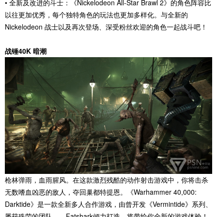
• 全新及改进的斗士：《Nickelodeon All-Star Brawl 2》的角色阵容比
以往更加优秀，每个独特角色的玩法也更加多样化。与全新的
Nickelodeon 战士以及再次登场、深受粉丝欢迎的角色一起战斗吧！
战锤40K 暗潮
枪林弹雨，血雨腥风。在这款激烈残酷的动作射击游戏中，你将击杀
无数嗜血凶恶的敌人，夺回巢都特提恩。《Warhammer 40,000:
Darktide》是一款全新多人合作游戏，由曾开发《Vermintide》系列、
屡获殊荣的团队——Fatshark倾力打造，将带给你全新的游戏体验！