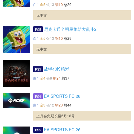
白1
金5
银13
铜10
总29
无中文
尼克卡通全明星集结大乱斗2
PS5
白1
金5
银13
铜10
总29
无中文
战锤40K 暗潮
PS5
白1
金4
银8
铜24
总37
EA SPORTS FC 26
PS4
白1
金3
银12
铜28
总44
上月会免延长至6月16号
EA SPORTS FC 26
PS5