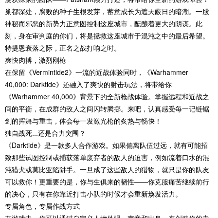
巢都深处，腐败的种子生根发芽，蓄意成长为遮天蔽日的暗潮。一股
神秘而邪恶的新势力正意图控制这座城市，酝酿着更大的阴谋。此
刻，身在审判庭的你们，将是拯救这座城市于混沌之中的最后希望。
特提恩衰落之际，正名之战打响之时。
爽快肉搏，激烈刚枪
在保留《Vermintide2》一流的近战体验同时，《Warhammer
40,000: Darktide》还融入了爽快的射击玩法，将带给你
《Warhammer 40,000》背景下的全新枪战体验。掌握远程和近战之
间的平衡，在成群的敌人之间闪转腾挪。来吧，认真感受每一记链锯
剑的挥舞与重击，体会每一发激光枪的炙热与畅快！
独自战死...还是合力突围？
《Darktide》是一款多人合作游戏。如果偏离队伍过远，就有可能招
致那些试图控制或捕获落单废弃者的敌人的迫害，例如流着口水的混
沌猎犬或莫比亚陷阱手。一旦成了这些敌人的猎物，就只是你的队友
可以救你！更重要的是，你与生俱来的韧性——你克服痛苦继续前行
的决心，只有在你靠近打击小队的时候才会重新焕发活力。
专属角色，专属作战方式