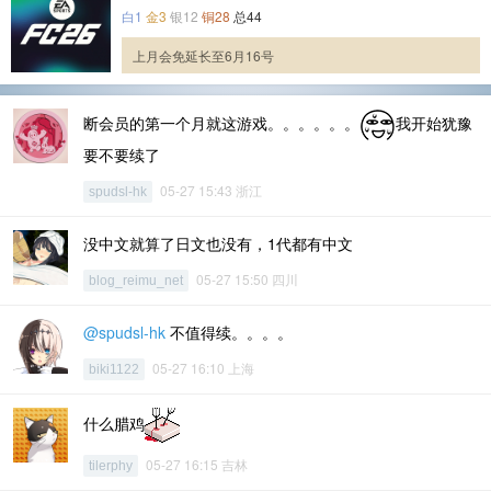
白1
金3
银12
铜28
总44
上月会免延长至6月16号
断会员的第一个月就这游戏。。。。。。
我开始犹豫
要不要续了
05-27 15:43 浙江
spudsl-hk
没中文就算了日文也没有，1代都有中文
05-27 15:50 四川
blog_reimu_net
@spudsl-hk
不值得续。。。。
05-27 16:10 上海
biki1122
什么腊鸡
05-27 16:15 吉林
tilerphy