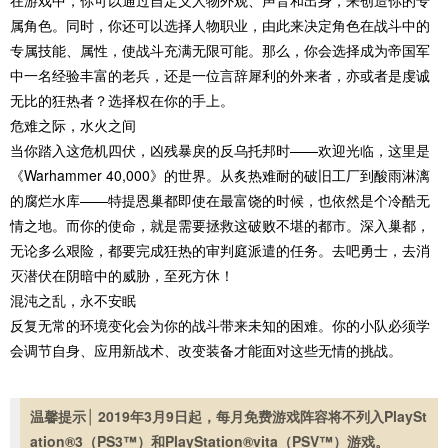
在游戏中，你可以通过自定义人物外观、声音和出身，来创造你的专
属角色。同时，你还可以选择人物职业，由此来决定角色在战斗中的
专属技能、属性，使战斗充满无限可能。那么，你会选择成为帝国军
中一名经验丰富的老兵，还是一位言辞犀利的外来者，亦或者是虔诚
无比的狂热者？选择权在你的手上。
危难之际，水火之间
当你踏入这危机四伏，凶残暴戾的反乌托邦时——欢迎光临，这里是
《Warhammer 40,000》的世界。从炙热难耐的破旧工厂到酸雨淋漓
的腐烂水库——特提恩巢都即使在最富饶的时候，也依然是个冷酷无
情之地。而你的使命，就是需要拯救这破败不堪的都市。深入巢都，
无论多么艰险，都要完成狂热的审判庭派遣的任务。去吧勇士，去消
灭潜伏在阴暗中的威胁，至死方休！
混沌之乱，永不安眠
反复无常的环境变化会为你的战斗带来未知的困难。你的小队必须学
会调节自身、应用新战术、改变装备才能面对这些无情的挑战。
温馨提示│ 2019年3月9日起，每月免费游戏阵容将不列入PlaySt
ation®3（PS3™）和PlayStation®vita（PSV™）游戏。