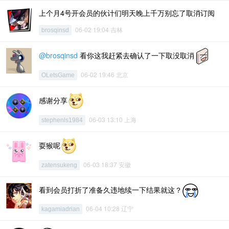
上个月4号开会员的伙计们明天晚上千万别忘了取消订阅
06-02 19:04 吉林
brosqinsd
@brosqinsd
看你这我赶紧去确认了一下取没取消
06-02 19:46 北京
OLetsGame
感谢分享
06-03 13:10 上海
stephenls1984
耍猴呢
06-03 18:37 安徽
zatensukeng
看到会员打折了准备久违地续一下结果就这？
06-04 10:28 辽宁
kagamiadrian