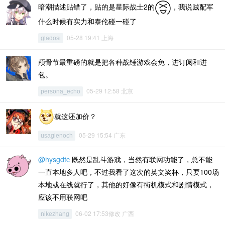
暗潮描述贴错了，贴的是星际战士2的
，我说贼配军
什么时候有实力和泰伦碰一碰了
05-28 19:41 上海
gladosi
颅骨节最重磅的就是把各种战锤游戏会免，进订阅和进
包。
05-29 12:58 北京
persona_echo
就这还加价？
05-29 15:54 广东
usagienoch
@hysgdtc
既然是乱斗游戏，当然有联网功能了，总不能
一直本地多人吧，不过我看了这次的英文奖杯，只要100场
本地或在线就行了，其他的好像有街机模式和剧情模式，
应该不用联网吧
06-02 17:53修改 广西
nikezhang