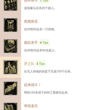
连环杀手
1
Tips
连续爆头击杀20个敌人。
死期将至
在20秒内击杀一只怪物。
疯狂杀手
4
Tips
在30秒内击杀90名敌人。
梦之队
4
Tips
在无人倒地的前提下完成100个任务。
起来战斗！
帮助100名倒下的特工重新站起来。
审讯老兵