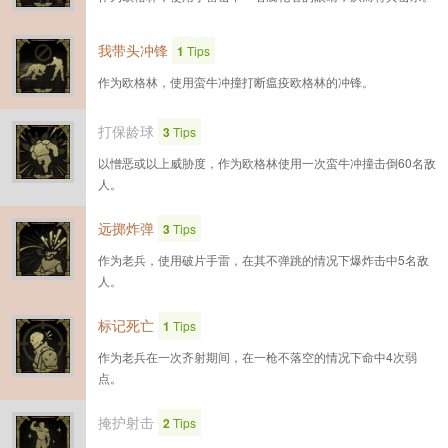
我带头冲锋
1
Tips
作为欧格林，使用蛮牛冲撞打断瘟疫欧格林的冲锋。
打保龄球
3
Tips
以憎恶或以上威胁度，作为欧格林使用一次蛮牛冲撞击倒60名敌
人。
远掷炸弹
3
Tips
作为老兵，使用破片手雷，在其不弹跳的情况下爆炸击中5名敌
人。
标记死亡
1
Tips
作为老兵在一次齐射期间，在一枪不落空的情况下命中4次弱
点。
掩护射击
2
Tips