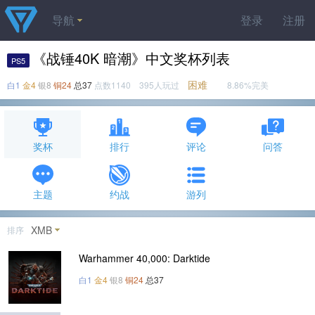
导航
登录
注册
《战锤40K 暗潮》中文奖杯列表
PS5
困难
白1
金4
银8
铜24
总37
点数1140 395人玩过
8.86%完美
奖杯
排行
评论
问答
主题
约战
游列
XMB
排序
Warhammer 40,000: Darktide
白1
金4
银8
铜24
总37