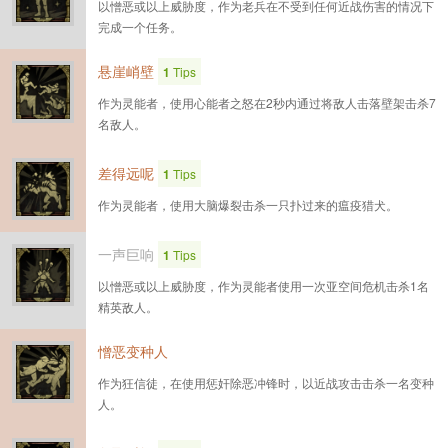
以憎恶或以上威胁度，作为老兵在不受到任何近战伤害的情况下
完成一个任务。
悬崖峭壁
1
Tips
作为灵能者，使用心能者之怒在2秒内通过将敌人击落壁架击杀7
名敌人。
差得远呢
1
Tips
作为灵能者，使用大脑爆裂击杀一只扑过来的瘟疫猎犬。
一声巨响
1
Tips
以憎恶或以上威胁度，作为灵能者使用一次亚空间危机击杀1名
精英敌人。
憎恶变种人
作为狂信徒，在使用惩奸除恶冲锋时，以近战攻击击杀一名变种
人。