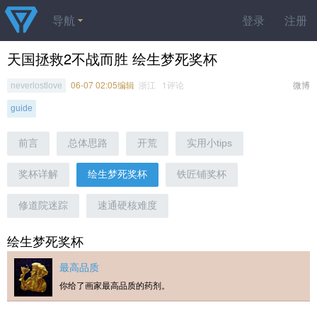
导航
登录
注册
天国拯救2不战而胜 绘生梦死奖杯
06-07 02:05编辑
浙江 1评论
微博
neverlostlove
guide
前言
总体思路
开荒
实用小tips
奖杯详解
绘生梦死奖杯
铁匠铺奖杯
修道院迷踪
速通硬核难度
绘生梦死奖杯
最高品质
你给了画家最高品质的药剂。