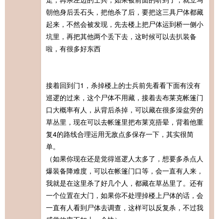
朝他身后丢石头，把他杀了后，要把这三具尸体都藏
起来，不然会被发现，先去楼上把尸体运到桥一侧小
坑里，再把其他两个丢下去，这时候可以去扒装备
啦，有很多好东西
接着回到门1，杀掉楼上的士兵前先看看下面有没有
巡逻的过来，这个尸体不用藏，接着去布莱克帐篷门
口大概率有人，从背后杀掉，可以藏在很多澡盆旁的
草丛里，现在可以去帐篷里把布莱克捂晕，背着他重
复4的路线合理运用无敌点多保存一下，其实很简
单。
（如果你现在还是觉得巡逻人太多了，想要多杀点人
爆装备降难度，可以在帐篷门口等，会一直有人来，
我就是在这里杀了好几个人，都藏在草丛里了。还有
一个位置在大门，如果你不处理掉楼上尸体的话，会
一直有人看到尸体去调查，这样可以反复杀，不过我