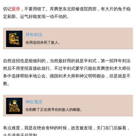
切记
霰弹
，不要用错了。库腾堡东北部修道院西部，有大片的兔子稳
定刷新。运气好能发现一动不动的。
拜年剑法
你用连招杀死了敌人。
自然连招也是能做到的，当然最好用的就是半剑式，第一招拜年剑法
然后不用变招直接砍就行。不过半剑式要学只能在库腾堡剑术大师任
务中选择帮助本地公会。德国剑术大师和神父明明都会，但是就是不
教。
神出鬼没
你割断了正在搜寻你的敌人的喉咙。
有点难度，我是在绝命丧钟的时候，故意被发现，关门在门后躲着，
士兵进房子后背刺。