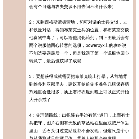
会有个可选与农夫交谈不用去问不出什么来）
2：来到西格斯蒙德营地，和可对话的士兵交谈，去
和铁匠对话，得知布莱克士兵的位置，和布莱克交谈
他食物中毒了，可以给他消化药剂，到下图最后会有
两个说服他回心转意的选项，powerpyx上的攻略说
不能选要选最后一个，但是我选了第一个说服他回心
转意了，最后也获得了成就
3：要想获得成就需要把布莱克晚上打晕，从营地背
到维多利亚那里去，建议开始前先多准备几瓶保存药
剂难度会低很多，换上潜行衣服到晚上可以正式开始
大开杀戒了
4：先理清路线：出帐篷右手边有第1道门，上面有士
兵把守，图片右侧有无敌的草丛站在里面或把尸体丢
里面，丢石头引过去贴脸都不会发现，但这只是个小
草丛我测试只能藏尸体，背着人站那会被发现