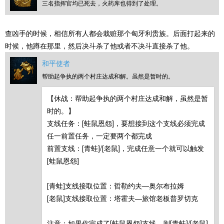
三名指挥官均已死去，火药库也得到了处理。
查凶手的时候，相信所有人都会栽赃那个匈牙利贵族。后面打起来的
时候，他蹲在那里，然后决斗杀了他或者不决斗直接杀了他。
和平使者
帮助起争执的两个村庄达成和解。虽然是暂时的。
【休战：帮助起争执的两个村庄达成和解，虽然是暂
时的。】
支线任务：[蛙鼠恩怨]，要想接到这个支线必须完成
任一前置任务，一定要两个都完成
前置支线：[青蛙]/[老鼠]，完成任意一个就可以触发
[蛙鼠恩怨]
[青蛙]支线接取位置：哲勒约夫—奥尔布拉姆
[老鼠]支线接取位置：塔霍夫—旅馆老板普罗切克
注意：如果你完成了[蛙鼠恩怨]支线，则[青蛙]/[老鼠]