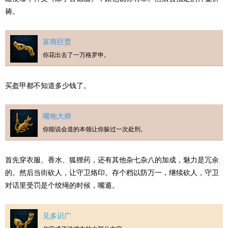
祷。
富商巨贾
你花出去了一万格罗申。
买盔甲都不知道多少钱了。
嘴炮大师
你能说会道的本领让你躲过一次处刑。
首先穿衣服、香水、狐狸药，还有其他杂七杂八的加成，魅力是冗余
的。然后当街砍人，让守卫烙印。存个档以防万一，继续砍人，守卫
对话里受罚是个绞绳的时候，嘴遁。
见多识广