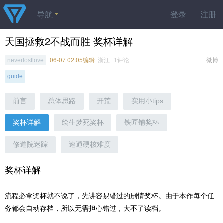
导航
登录
注册
天国拯救2不战而胜 奖杯详解
06-07 02:05编辑
浙江 1评论
微博
neverlostlove
guide
前言
总体思路
开荒
实用小tips
奖杯详解
绘生梦死奖杯
铁匠铺奖杯
修道院迷踪
速通硬核难度
奖杯详解
流程必拿奖杯就不说了，先讲容易错过的剧情奖杯。由于本作每个任
务都会自动存档，所以无需担心错过，大不了读档。