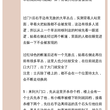
过门1后右手边有无敌的大草丛点，实测背着人站里
面，举着火把贴脸都不会被发现，这边有很多人巡
逻，所以从上一个草丛转移到这的时候先看一眼巡
逻，贴着右侧走经过两个帐篷，里面的人都在睡觉进
去躲一下不会被发现的
过红绿色的帐篷后还有一个无敌点，贴着右侧走再往
前有很多草丛，这里人也少比较安全，在往前就是出
口大门了，出了大门就安全了
注意：士兵除了楼上的，都不会在一个位置待太久，
会不断走动换岗
5：来到大门口，先从这里开杀存个档，楼上会有一
个士兵先杀了他，有小概率被楼下听到就回档，接着
杀楼下两个，先往右手边离得远的丢个石头引他往前
走，再杀左边的士兵，如果被前面的听到了，就立马