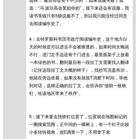
选择：“最后你会安宁不少的”，如果说服失败了就
选：“冯·波尔高会奖励你的”，接下来还会有说服，我
读书等级只有5级说服不了，所以我只能没经过同意
去阅读编年史了。
4：去特罗斯科韦茨市政厅阅读编年史，这个地方白
天的时候是可以进去不会被驱逐的，如果时间太晚就
不行，进门左手边还有个门进去，最里面架子上放着
一本绿色的书，翻到最后有一段拉丁文需要找人翻译
（记住这段拉丁文大概的样子），找抄写员盖布尔，
他就在旁边坐着，如果没有就按T消磨下时间，等他
到对话，选择正确的拉丁文，会告诉你“借助一枚铁
钉，给该地区带来了秩序”。
5：接下来要去找铁钉位置了，位置就在地图标记的
一圈搜索范围，正中间的一棵树上，有一个钉子比较
小多转转视角，按E调查一下，不用拿下来