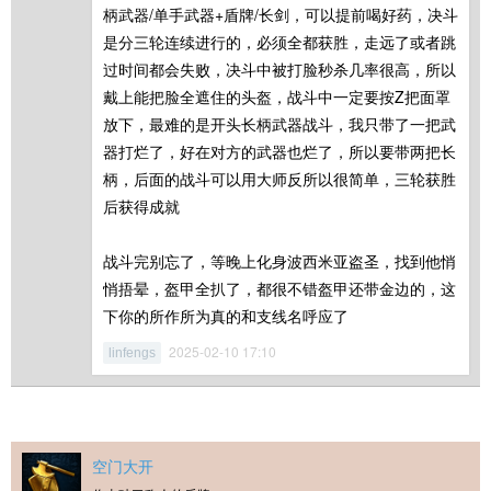
柄武器/单手武器+盾牌/长剑，可以提前喝好药，决斗
是分三轮连续进行的，必须全都获胜，走远了或者跳
过时间都会失败，决斗中被打脸秒杀几率很高，所以
戴上能把脸全遮住的头盔，战斗中一定要按Z把面罩
放下，最难的是开头长柄武器战斗，我只带了一把武
器打烂了，好在对方的武器也烂了，所以要带两把长
柄，后面的战斗可以用大师反所以很简单，三轮获胜
后获得成就
战斗完别忘了，等晚上化身波西米亚盗圣，找到他悄
悄捂晕，盔甲全扒了，都很不错盔甲还带金边的，这
下你的所作所为真的和支线名呼应了
2025-02-10 17:10
linfengs
空门大开