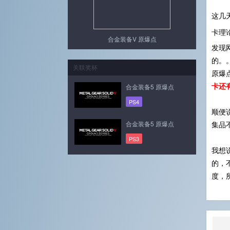
这几
卡理
合金装备V 原爆点
发现
的。
关联奖杯
原爆
卡还
合金装备5 原爆点
PS4
顺便
合金装备5 原爆点
集品
PS3
我想
的，
度，