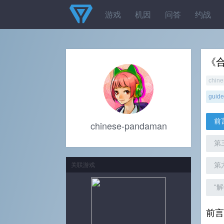
游戏
机因
问答
约战
《
chin
guide
前
chinese-pandaman
第
关联游戏
第
“
前言