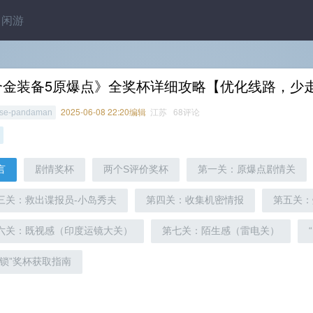
闲游
合金装备5原爆点》全奖杯详细攻略【优化线路，少
2025-06-08 22:20编辑
江苏 68评论
ese-pandaman
言
剧情奖杯
两个S评价奖杯
第一关：原爆点剧情关
三关：救出谍报员-小岛秀夫
第四关：收集机密情报
第五关：
六关：既视感（印度运镜大关）
第七关：陌生感（雷电关）
解锁”奖杯获取指南