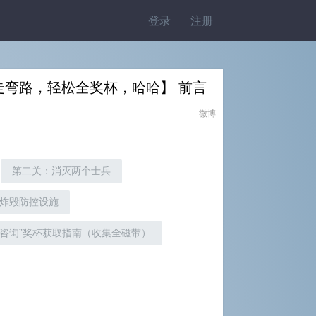
登录
注册
走弯路，轻松全奖杯，哈哈】 前言
微博
第二关：消灭两个士兵
炸毁防控设施
“咨询”奖杯获取指南（收集全磁带）