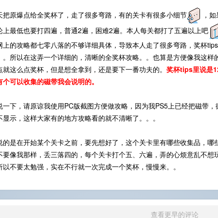
天把原爆点给全奖杯了，走了很多弯路，有的关卡有很多小细节
，如
论上最低也要打四遍，普通2遍，困难2遍。本人每关都打了五遍以上吧
网上的攻略都七零八落的不够详细具体，导致本人走了很多弯路，奖杯tip
。。所以在这弄一个详细的，清晰的全奖杯攻略。。也算是方便像我这样的
点就这么点奖杯，但是想全拿到，还是要下一番功夫的。
奖杯tips里说
有个可以收集的磁带我会说明的。
说一下，请原谅我使用PC版截图方便做攻略，因为我PS5上已经把磁带
不显示，这样大家有的地方攻略看的就不清晰了。。。
说的是在开始某个关卡之前，要先想好了，这个关卡里有哪些收集品，哪
不要像我那样，丢三落四的，每个关卡打个五、六遍，弄的心烦意乱不想
所以不要太勉强，实在不行就一次完成一个奖杯，慢慢来。。
查看更早的评论