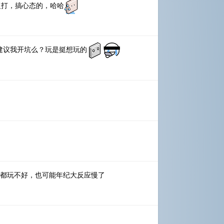
复打，搞心态的，哈哈
z建议我开坑么？玩是挺想玩的
都玩不好，也可能年纪大反应慢了