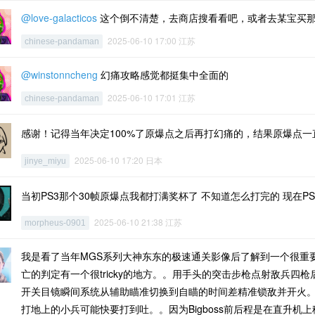
@love-galacticos
这个倒不清楚，去商店搜看看吧，或者去某宝买
2025-06-10 17:00 江苏
chinese-pandaman
@winstonncheng
幻痛攻略感觉都挺集中全面的
2025-06-10 17:01 江苏
chinese-pandaman
感谢！记得当年决定100%了原爆点之后再打幻痛的，结果原爆点
2025-06-10 17:20 日本
jinye_miyu
当初PS3那个30帧原爆点我都打满奖杯了 不知道怎么打完的 现在P
2025-06-10 21:38 江苏
morpheus-0901
我是看了当年MGS系列大神东东的极速通关影像后了解到一个很重
亡的判定有一个很tricky的地方。。用手头的突击步枪点射敌兵
开关目镜瞬间系统从辅助瞄准切换到自瞄的时间差精准锁敌并开火
打地上的小兵可能快要打到吐。。因为Bigboss前后程是在直升