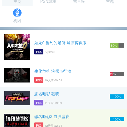
主页
PSN游戏
留言板
主题
机因
如龙0 誓约的场所 导演剪辑版
60%
PS5
7小时前
生化危机 浣熊市行动
19%
PS3
10天前 00:03
恶名昭彰 破晓
100%
PS4
11天前 19:59
恶名昭彰2 血腥盛宴
100%
PS3
12天前 22:34