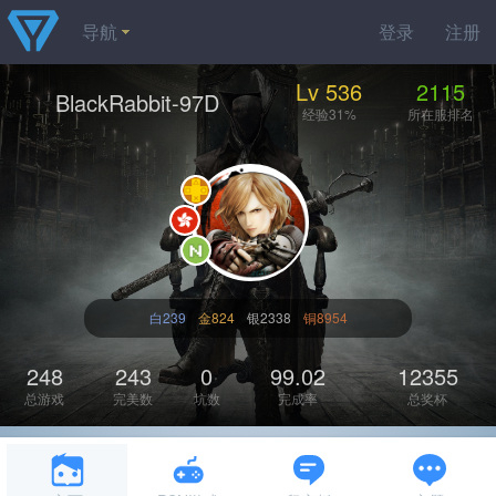
导航
登录
注册
Lv 536
2115
BlackRabbit-97D
经验31%
所在服排名
白239
金824
银2338
铜8954
248
243
0
99.02
12355
总游戏
完美数
坑数
完成率
总奖杯