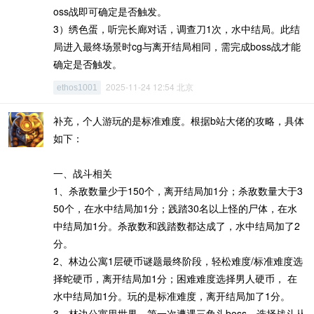
oss战即可确定是否触发。
3）绣色蛋，听完长廊对话，调查刀1次，水中结局。此结
局进入最终场景时cg与离开结局相同，需完成boss战才能
确定是否触发。
2025-11-24 12:54 北京
ethos1001
补充，个人游玩的是标准难度。根据b站大佬的攻略，具体
如下：
一、战斗相关
1、杀敌数量少于150个，离开结局加1分；杀敌数量大于3
50个，在水中结局加1分；践踏30名以上怪的尸体，在水
中结局加1分。杀敌数和践踏数都达成了，水中结局加了2
分。
2、林边公寓1层硬币谜题最终阶段，轻松难度/标准难度选
择蛇硬币，离开结局加1分；困难难度选择男人硬币， 在
水中结局加1分。玩的是标准难度，离开结局加了1分。
3、林边公寓里世界，第一次遭遇三角头boss，选择战斗从