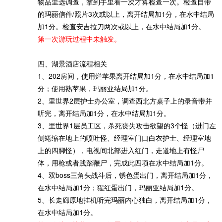
物品里选调查，拿到手里看一次才算检查一次。检查自带
的玛丽信件/照片3次或以上，离开结局加1分，在水中结局
加1分。检查安吉拉刀两次或以上，在水中结局加1分。
第一次游玩过程中未触发。
四、湖景酒店流程相关
1、202房间，使用烂苹果离开结局加1分，在水中结局加1
分；使用熟苹果，玛丽亚结局加1分。
2、里世界2层护士办公室，调查西北方桌子上的录音带并
听完，离开结局加1分，在水中结局加1分。
3、里世界1层员工区，杀死丧失攻击欲望的3个怪（进门左
侧蜷缩在地上的喷吐怪、经理室门口白衣护士、经理室地
上的四脚怪），电视间北部进入红门，走道地上有怪尸
体，用枪或者践踏鞭尸，完成此四项在水中结局加1分。
4、双boss三角头战斗后，锈色蛋出门，离开结局加1分，
在水中结局加1分；猩红蛋出门，玛丽亚结局加1分。
5、长走廊原地挂机听完玛丽内心独白，离开结局加1分，
在水中结局加1分。