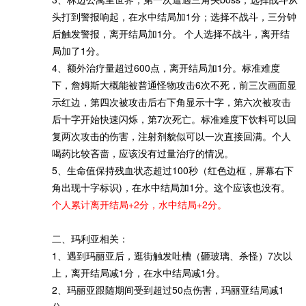
头打到警报响起，在水中结局加1分；选择不战斗，三分钟
后触发警报，离开结局加1分。 个人选择不战斗，离开结
局加了1分。
4、额外治疗量超过600点，离开结局加1分。标准难度
下，詹姆斯大概能被普通怪物攻击6次不死，前三次画面显
示红边，第四次被攻击后右下角显示十字，第六次被攻击
后十字开始快速闪烁，第7次死亡。标准难度下饮料可以回
复两次攻击的伤害，注射剂貌似可以一次直接回满。个人
喝药比较吝啬，应该没有过量治疗的情况。
5、生命值保持残血状态超过100秒（红色边框，屏幕右下
角出现十字标识)，在水中结局加1分。这个应该也没有。
个人累计离开结局+2分，水中结局+2分。
二、玛利亚相关：
1、遇到玛丽亚后，逛街触发吐槽（砸玻璃、杀怪）7次以
上，离开结局减1分，在水中结局减1分。
2、玛丽亚跟随期间受到超过50点伤害，玛丽亚结局减1