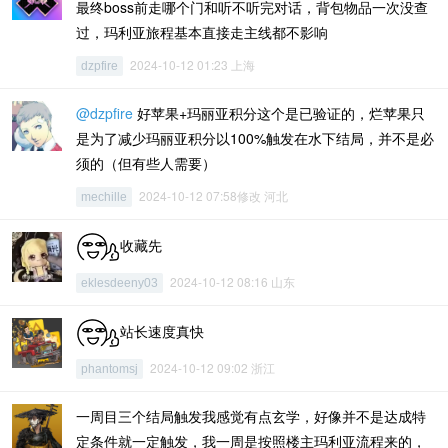
最终boss前走哪个门和听不听完对话，背包物品一次没查
过，玛利亚旅程基本直接走主线都不影响
2024-10-12 01:23 上海
dzpfire
@dzpfire
好苹果+玛丽亚积分这个是已验证的，烂苹果只
是为了减少玛丽亚积分以100%触发在水下结局，并不是必
须的（但有些人需要）
2024-10-12 07:58修改 河北
mechille
收藏先
2024-10-12 08:16 山东
eklesdeeny03
站长速度真快
2024-10-12 09:02 浙江
phantomsj
一周目三个结局触发我感觉有点玄学，好像并不是达成特
定条件就一定触发，我一周是按照楼主玛利亚流程来的，