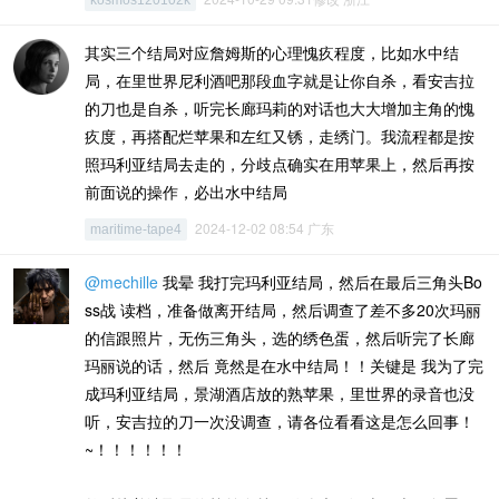
kosmos120102k
其实三个结局对应詹姆斯的心理愧疚程度，比如水中结
局，在里世界尼利酒吧那段血字就是让你自杀，看安吉拉
的刀也是自杀，听完长廊玛莉的对话也大大增加主角的愧
疚度，再搭配烂苹果和左红又锈，走绣门。我流程都是按
照玛利亚结局去走的，分歧点确实在用苹果上，然后再按
前面说的操作，必出水中结局
2024-12-02 08:54 广东
maritime-tape4
@mechille
我晕 我打完玛利亚结局，然后在最后三角头Bo
ss战 读档，准备做离开结局，然后调查了差不多20次玛丽
的信跟照片，无伤三角头，选的绣色蛋，然后听完了长廊
玛丽说的话，然后 竟然是在水中结局！！关键是 我为了完
成玛利亚结局，景湖酒店放的熟苹果，里世界的录音也没
听，安吉拉的刀一次没调查，请各位看看这是怎么回事！
~！！！！！！