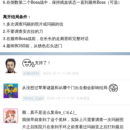
6.在倒数第二个Boss战中，保持残血状态一直到最终Boss（可选）
离开结局条件：
1.多次调查玛丽的照片或玛丽的信
2.不要调查安吉拉的刀
3.在最终Boss战前，在长长的走廊里听完整对话
4.最终BOSS前，从锈色石头进门
支持了！
2024-10-11 11:25 湖北
zutto4444
从没想过苹果谜题和从哪个门出去都会影响结局
2024-10-11 11:37 马来西亚
j4mes_t1ger
额，真不是这么复杂a_(:з)∠)_
我很早就拿到了这个奖杯，实际上只需要调查一次玛丽照
片之后医院只在拿到手环之前查看过玛丽亚之后打到最后