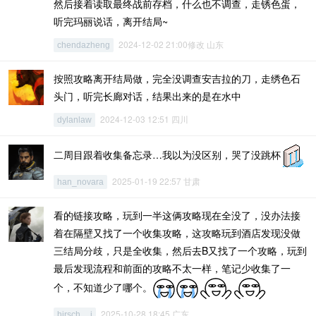
然后接着读取最终战前存档，什么也不调查，走锈色蛋，
听完玛丽说话，离开结局~
2024-12-02 21:00修改 山东
chendazheng
按照攻略离开结局做，完全没调查安吉拉的刀，走绣色石
头门，听完长廊对话，结果出来的是在水中
2024-12-03 12:51 四川
dylanlaw
二周目跟着收集备忘录…我以为没区别，哭了没跳杯
2025-01-19 22:57 甘肃
han_novara
看的链接攻略，玩到一半这俩攻略现在全没了，没办法接
着在隔壁又找了一个收集攻略，这攻略玩到酒店发现没做
三结局分歧，只是全收集，然后去B又找了一个攻略，玩到
最后发现流程和前面的攻略不太一样，笔记少收集了一
个，不知道少了哪个。
2025-10-28 18:45 广东
hirsch__i