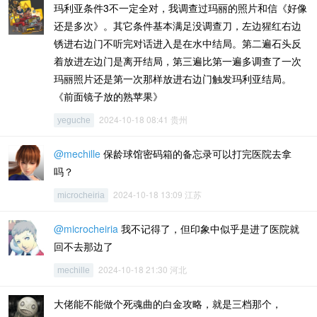
玛利亚条件3不一定全对，我调查过玛丽的照片和信《好像
还是多次》。其它条件基本满足没调查刀，左边猩红右边
锈进右边门不听完对话进入是在水中结局。第二遍石头反
着放进左边门是离开结局，第三遍比第一遍多调查了一次
玛丽照片还是第一次那样放进右边门触发玛利亚结局。
《前面镜子放的熟苹果》
2024-10-18 08:41 贵州
yeguche
@mechille
保龄球馆密码箱的备忘录可以打完医院去拿
吗？
2024-10-18 13:09 江苏
microcheiria
@microcheiria
我不记得了，但印象中似乎是进了医院就
回不去那边了
2024-10-18 21:30 河北
mechille
大佬能不能做个死魂曲的白金攻略，就是三档那个，