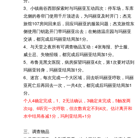
分。
3、小镇南谷西部探索时与玛丽亚互动四次：停车场，车库
北侧的卷帘门使用千斤顶进去，为玛丽亚及时开门；杰克
旅馆107房间回来后，回应玛丽亚的服装问题；杰克旅馆东
侧使用门钥匙开门带玛丽亚出去；在鲍德温庄园与玛丽亚
交谈，都完成后玛丽亚结局加1分。
4、与天堂之夜所有可调查物品互动：4张海报、护士服、
威士忌、失物招领，都完成后玛丽亚结局加1分。
5、布鲁克黑文医院，病房探望玛丽亚4次，第1次要对话到
玛丽亚转身，玛丽亚结局加1分。
6、迷宫，每次完成一个大区域，回去听玛丽亚哼歌，玛丽
亚死亡后再回去一次，一共4次，都完成后玛丽亚结局加1
分。
个人4确定完成，1、2无法确认，3确定未完成，5触发两
次cg、6听完一次哼歌，但次数肯定不到4次。估计离开和
水中结局各减1分，玛利亚结局+1分
三、调查物品