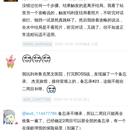
没错过任何一个步骤。结果触发的是离开结局。我看了站
里另一个攻略说的，触发玛利亚结局看照片，不听完对话
就行。独挡一试居然真跳杯了。然后我按着攻略的说法，
在水中结局是不看照片，听完对话，又跳了。但不知道正
常流程玩适不适用。
2024-10-20 13:09修改 江苏
hyrule_lao6mang
我玩到布鲁克黑文医院，打完BOSS战，发现漏了一个备忘
录。 杰克旅馆，接待室墙上的，备忘录#23，这能不能在
二周目补呀。
2024-10-14 23:35 浙江
wu6_114477786
@wu6_114477786
备忘录不继承，所以二周目只能再全
收集一遍了。已经确定2周目可以那全部的备忘录，有一个
在保龄球馆的保险箱里（别漏了）