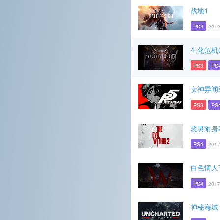
战地1
PS4
2019
生化危机
PS3
PS
女神异闻
PS3
PS
恶灵附身
PS4
2017
白色情人
PS4
2017
神秘海域