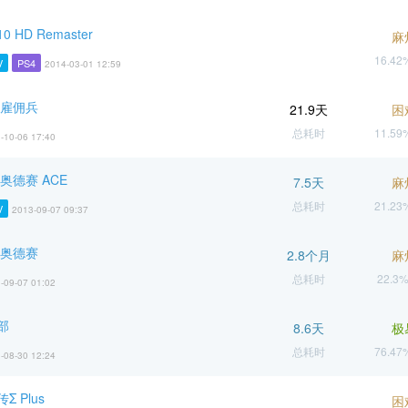
 HD Remaster
麻
16.4
V
PS4
2014-03-01 12:59
 雇佣兵
21.9天
困
总耗时
11.5
-10-06 17:40
奥德赛 ACE
7.5天
麻
总耗时
21.2
V
2013-09-07 09:37
 奥德赛
2.8个月
麻
总耗时
22.3
-09-07 01:02
部
8.6天
极
总耗时
76.4
-08-30 12:24
 Plus
困