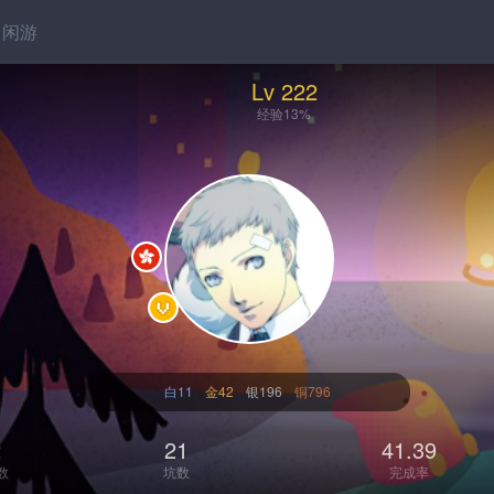
闲游
Lv 222
经验13%
白11
金42
银196
铜796
2
21
41.39
数
坑数
完成率