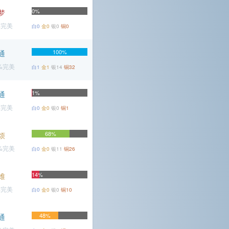
0%
梦
%完美
白0
金0
银0
铜0
100%
通
7%完美
白1
金1
银14
铜32
1%
通
%完美
白0
金0
银0
铜1
68%
烦
9%完美
白0
金0
银11
铜26
14%
难
%完美
白0
金0
银0
铜10
48%
通