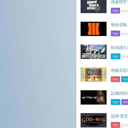
侠盗猎车
PS4
2016
使命召唤
PS4
2016
机动战士
PSV
2015
海贼无双
PS3
PS
以撒的结
PSV
PS
战神 登
PS3
2014