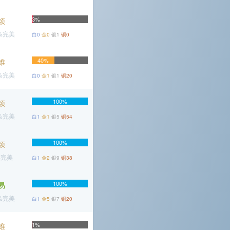
3%
烦
2%完美
白0
金0
银1
铜0
40%
难
9%完美
白0
金1
银1
铜20
100%
烦
3%完美
白1
金1
银5
铜54
100%
烦
%完美
白1
金2
银9
铜38
100%
易
7%完美
白1
金5
银7
铜20
1%
难