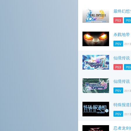
最终幻想10
PS3
PS
杀戮地带
PSV
2013
仙境传说 
PS3
PS
仙境传说
PSV
2013
特殊报道
PSV
2013
忍者龙剑传Σ