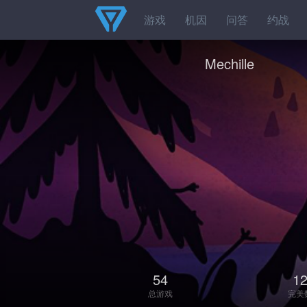
游戏
机因
问答
约战
Mechille
54
1
总游戏
完美