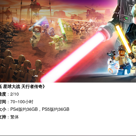
高 星球大战 天行者传奇》
难度
：2/10
时间
：70~100小时
大小
：PS4版约36GB，PS5版约36GB
支持
：繁体