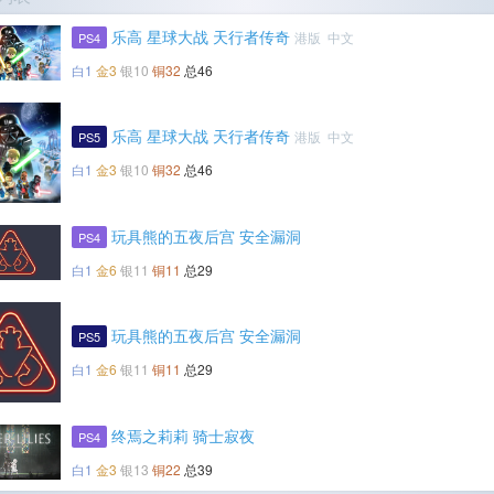
乐高 星球大战 天行者传奇
港版 中文
PS4
白1
金3
银10
铜32
总46
乐高 星球大战 天行者传奇
港版 中文
PS5
白1
金3
银10
铜32
总46
玩具熊的五夜后宫 安全漏洞
PS4
白1
金6
银11
铜11
总29
玩具熊的五夜后宫 安全漏洞
PS5
白1
金6
银11
铜11
总29
终焉之莉莉 骑士寂夜
PS4
白1
金3
银13
铜22
总39