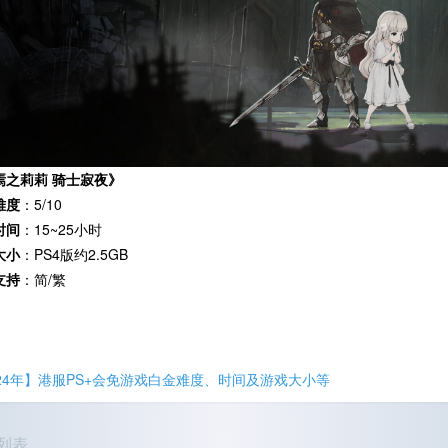
焉之莉莉 骑士寂夜》
难度
：5/10
时间
：15~25小时
大小
：PS4版约2.5GB
支持
：简/繁
024年】港服PS+会免游戏白金难度、时间及游戏大小等
列表