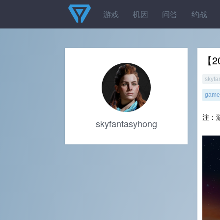
游戏
机因
问答
约战
【2
skyfa
gamel
注：
skyfantasyhong