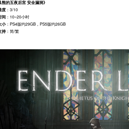
具熊的五夜后宫 安全漏洞》
难度
：3/10
时间
：10~20小时
大小
：PS4版约29GB，PS5版约26GB
支持
：简/繁