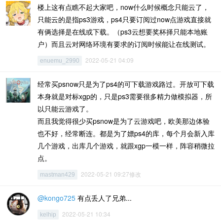
楼上这有点瞧不起大家吧，now什么时候概念只能云了，
只能云的是指ps3游戏，ps4只要订阅过now点游戏直接就
有俩选择是在线或下载。（ps3云想要奖杯择只能本地账
户）而且云对网络环境有要求的订阅时候能让在线测试。
2022-05-21 04:09
enuemu_2990
经常买psnow只是为了ps4的可下载游戏路过。开放可下载
本身就是对标xgp的，只是ps3需要很多精力做模拟器，所
以只能云游戏了。
而且我觉得很少买psnow是为了云游戏吧，欧美那边体验
也不好，经常断连。都是为了嫖ps4的库，每个月会新入库
几个游戏，出库几个游戏，就跟xgp一模一样，阵容稍微拉
点。
2022-05-21 09:27修改
mastman429
@kongo725
有点丢人了兄弟...
2022-05-21 10:34
kelhip