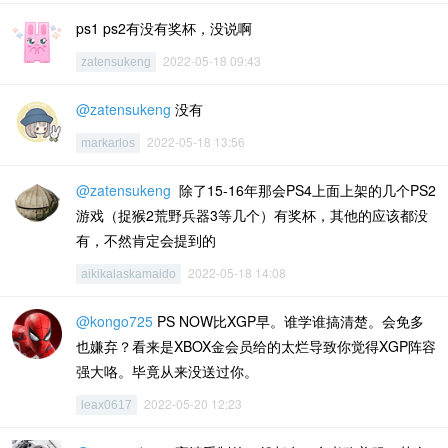
ps1 ps2有没有奖杯，没说啊
2022-05-18 09:43
zatensukeng
@zatensukeng
没有
2022-05-18 13:56
markarlos
@zatensukeng
除了15-16年那会PS4上面上架的几个PS2
游戏（捉猴2荒野兵器3等几个）有奖杯，其他的应该都没
有，不然肯定会提到的
2022-05-18 14:08
aikikalaskamaido
@kongo725
PS NOW比XGP早。谁学谁搞清楚。会免多
也嫌弃？看来是XBOX金会员给的太烂导致你觉得XGP阵容
强大咯。毕竟从来没送过你。
2022-05-20 12:23
leax0617