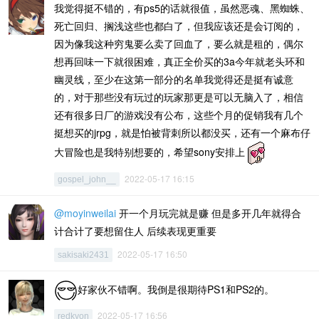
我觉得挺不错的，有ps5的话就很值，虽然恶魂、黑蜘蛛、
死亡回归、搁浅这些也都白了，但我应该还是会订阅的，
因为像我这种穷鬼要么卖了回血了，要么就是租的，偶尔
想再回味一下就很困难，真正全价买的3a今年就老头环和
幽灵线，至少在这第一部分的名单我觉得还是挺有诚意
的，对于那些没有玩过的玩家那更是可以无脑入了，相信
还有很多日厂的游戏没有公布，这些个月的促销我有几个
挺想买的jrpg，就是怕被背刺所以都没买，还有一个麻布仔
大冒险也是我特别想要的，希望sony安排上
2022-05-17 16:15
gospel_john__
@moyinweilai
开一个月玩完就是赚 但是多开几年就得合
计合计了要想留住人 后续表现更重要
2022-05-17 16:50
sakisaki2431
好家伙不错啊。我倒是很期待PS1和PS2的。
2022-05-17 16:56
redkyon