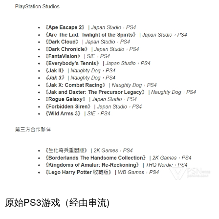
‎原始‎‎PS3‎‎游戏‎‎（‎‎经由串流‎)