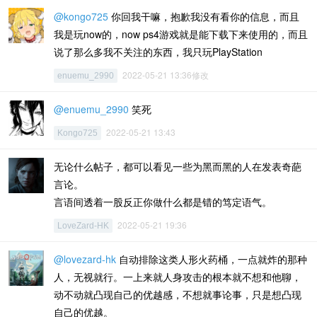
@kongo725
你回我干嘛，抱歉我没有看你的信息，而且
我是玩now的，now ps4游戏就是能下载下来使用的，而且
说了那么多我不关注的东西，我只玩PlayStation
2022-05-21 13:36修改
enuemu_2990
@enuemu_2990
笑死
2022-05-21 13:43
Kongo725
无论什么帖子，都可以看见一些为黑而黑的人在发表奇葩
言论。
言语间透着一股反正你做什么都是错的笃定语气。
2022-05-21 19:36
LoveZard-HK
@lovezard-hk
自动排除这类人形火药桶，一点就炸的那种
人，无视就行。一上来就人身攻击的根本就不想和他聊，
动不动就凸现自己的优越感，不想就事论事，只是想凸现
自己的优越。