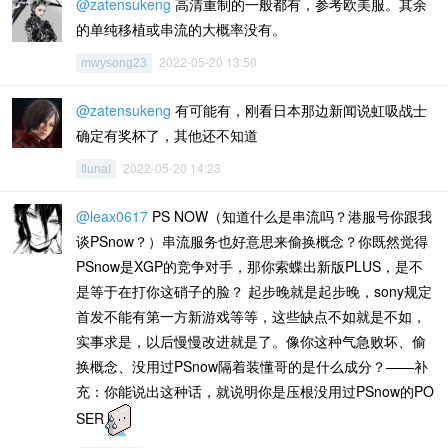
@zatensukeng
高清重制的一般都有，参考欧美服。其余
的单纯移植或串流的大概率没有。
2022-05-20 13:50
mwysong23
@zatensukeng
有可能有，刚看日本那边新闻说虹吸战士
确定有奖杯了，其他还不知道
2022-05-20 14:23
IlunaI
@leax0617
PS NOW（知道什么是串流吗？港服号你跟我
谈PSnow？）串流服务也好意思来偷换概念？你既然觉得
PSnow是XGP的竞争对手，那你索蝶出新版PLUS，是不
是等于在打你这硝子的脸？ 起步晚就是起步晚，sony规定
首发不能有第一方新游戏等等，这些缺点不如就是不如，
实事求是，以后慢慢改进就是了。像你这种气急败坏、偷
换概念、没用过PSnow隔着装懂哥的是什么成分？——补
充：你能说出这种话，就说明你是压根没用过PSnow的PO
SER