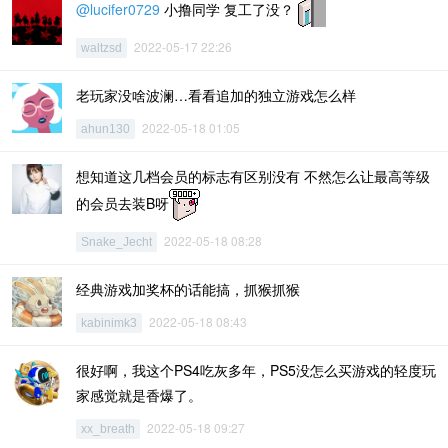
@lucifer0729
小撸同学 复工了没？
2022-05-17 22:26
waltzsd
老玩家没啥波澜…看看追加的独立游戏怎么样
2022-05-18 01:05
ahun130
想知道这几档会员的标志有区别没有 不然怎么让最高等级
的会员去装B呀
2022-05-18 08:28
Snake_Jecht
经典游戏加奖杯的话能搞，抓猴抓猴
2022-05-18 08:43
kabinimk3
很好啊，我这个PS4吃灰多年，PS5没怎么买游戏的轻度玩
家感觉就是香爆了。
2022-05-18 09:27
xx_breath