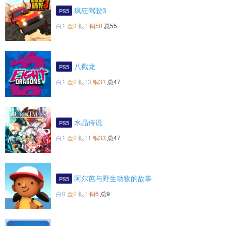
疯狂驾驶3
PS5
白1
金3
银1
铜50
总55
八截龙
PS5
白1
金2
银13
铜31
总47
水晶传说
PS5
白1
金2
银11
铜33
总47
阿尔芭与野生动物的故事
PS5
白0
金2
银1
铜6
总9