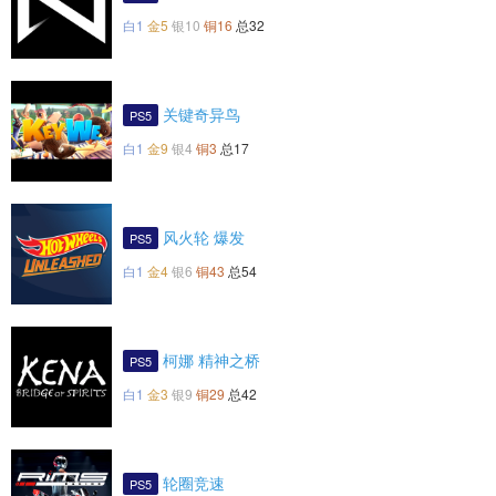
白1
金5
银10
铜16
总32
关键奇异鸟
PS5
白1
金9
银4
铜3
总17
风火轮 爆发
PS5
白1
金4
银6
铜43
总54
柯娜 精神之桥
PS5
白1
金3
银9
铜29
总42
轮圈竞速
PS5