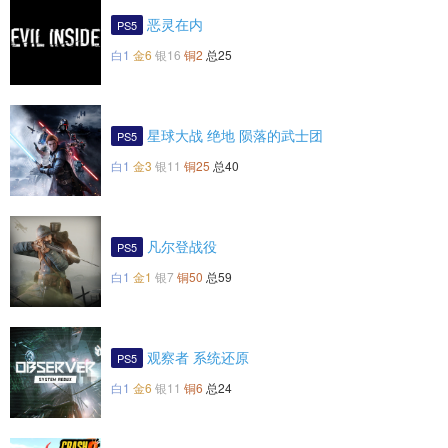
恶灵在内
PS5
白1
金6
银16
铜2
总25
星球大战 绝地 陨落的武士团
PS5
白1
金3
银11
铜25
总40
凡尔登战役
PS5
白1
金1
银7
铜50
总59
观察者 系统还原
PS5
白1
金6
银11
铜6
总24