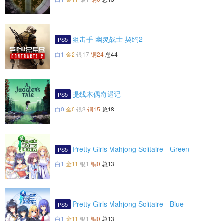
狙击手 幽灵战士 契约2
PS5
白1
金2
银17
铜24
总44
提线木偶奇遇记
PS5
白0
金0
银3
铜15
总18
Pretty Girls Mahjong Solitaire - Green
PS5
白1
金11
银1
铜0
总13
Pretty Girls Mahjong Solitaire - Blue
PS5
白1
金11
银1
铜0
总13