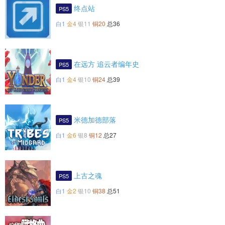
终点站
PS5
白1
金4
银11
铜20
总36
在远方 追云者编年史
PS5
白1
金4
银10
铜24
总39
米德加德部落
PS5
白1
金6
银8
铜12
总27
上古之魂
PS5
白1
金2
银10
铜38
总51