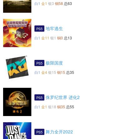
白1
金1
银3
铜58
总63
地牢逃生
PS5
白1
金11
银1
铜0
总13
极限国度
PS5
白1
金4
银15
铜15
总35
侏罗纪世界 进化2
PS5
白1
金1
银18
铜35
总55
舞力全开2022
PS5