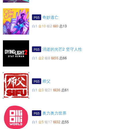
奇妙逃亡
PS5
白1
金10
银2
铜0
总13
消逝的光芒2 坚守人性
PS5
白1
金2
银8
铜55
总66
师父
PS5
白1
金3
银21
铜36
总61
奥力奥力世界
PS5
白1
金5
银17
铜32
总55