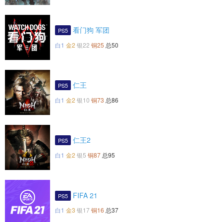
看门狗 军团
PS5
白1
金2
银22
铜25
总50
仁王
PS5
白1
金2
银10
铜73
总86
仁王2
PS5
白1
金2
银5
铜87
总95
FIFA 21
PS5
白1
金3
银17
铜16
总37