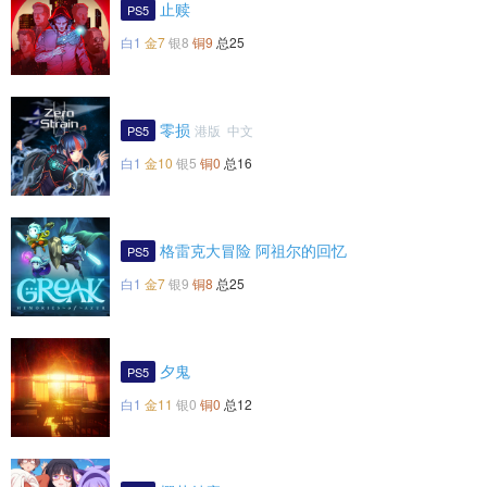
止赎
PS5
白1
金7
银8
铜9
总25
零损
港版 中文
PS5
白1
金10
银5
铜0
总16
格雷克大冒险 阿祖尔的回忆
PS5
白1
金7
银9
铜8
总25
夕鬼
PS5
白1
金11
银0
铜0
总12