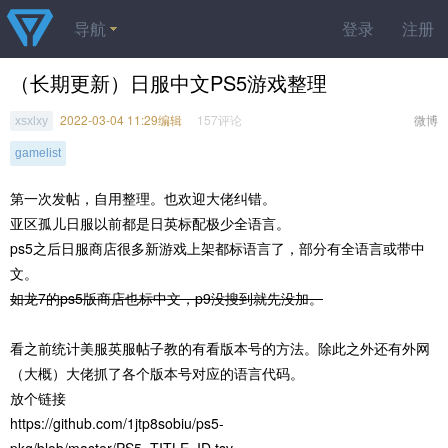
导航
登录
注册
（长期更新）日服中文PS5游戏整理
2022-03-04 11:29编辑
157评论
微博
xsxlxy
gamelist
第一次发帖，自用整理。也欢迎大佬纠错。
亚区孤儿日服以前都是日英标配极少全语言。
ps5之后日服商店很多新游戏上架都标语言了，部分有全语言或带中
文。
如龙7的ps5版商店也标中文，p9没搜到就先没加。
看之前统计美服英服帖子教的有看版本号的方法。除此之外还有外网
（大概）大佬抓了各个版本号对应的语言代码。
放个链接
https://github.com/1jtp8sobiu/ps5-