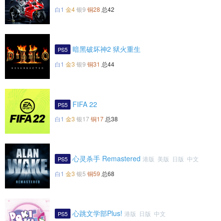
白1
金4
银9
铜28
总42
暗黑破坏神2 狱火重生
PS5
白1
金3
银9
铜31
总44
FIFA 22
PS5
白1
金3
银17
铜17
总38
心灵杀手 Remastered
港版 美版 日版 中文
PS5
白1
金3
银5
铜59
总68
心跳文学部Plus!
港版 日版 中文
PS5