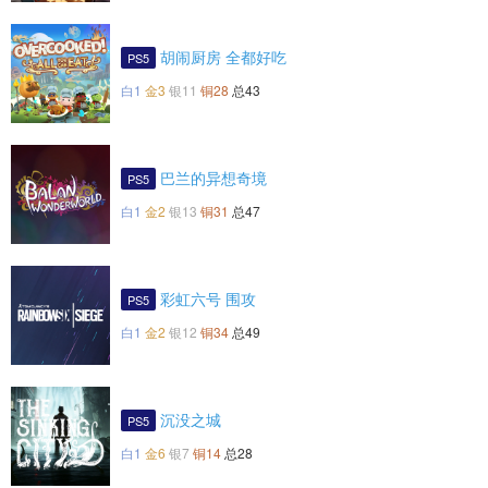
胡闹厨房 全都好吃
PS5
白1
金3
银11
铜28
总43
巴兰的异想奇境
PS5
白1
金2
银13
铜31
总47
彩虹六号 围攻
PS5
白1
金2
银12
铜34
总49
沉没之城
PS5
白1
金6
银7
铜14
总28