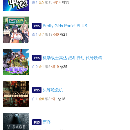
白1
金5
银13
铜14
总33
Pretty Girls Panic! PLUS
PS5
白1
金7
银13
铜0
总21
机动战士高达 战斗行动 代号妖精
PS5
白0
金1
银5
铜19
总25
头等舱危机
PS5
白1
金8
银8
铜1
总18
面容
PS5