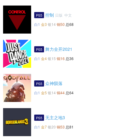
控制
日版 中文
PS5
白1
金3
银14
铜50
总68
舞力全开2021
PS5
白1
金4
银15
铜16
总36
众神陨落
PS5
白1
金5
银14
铜44
总64
无主之地3
PS5
白1
金7
银20
铜53
总81