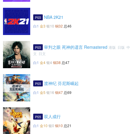
NBA 2K21
PS5
白1
金3
银10
铜32
总46
审判之眼 死神的遗言 Remastered
港版 日版 中
PS5
文 日文
白1
金4
银4
铜38
总47
渡神纪 芬尼斯崛起
PS5
白1
金5
银16
铜47
总69
双人成行
PS5
白1
金10
银0
铜10
总21