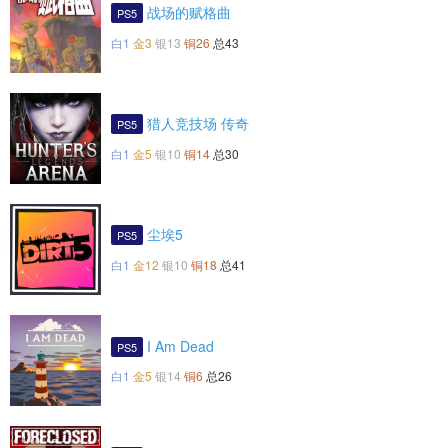
战场的赋格曲
PS5
白1
金3
银13
铜26
总43
猎人竞技场 传奇
PS5
白1
金5
银10
铜14
总30
尘埃5
PS5
白1
金12
银10
铜18
总41
I Am Dead
PS5
白1
金5
银14
铜6
总26