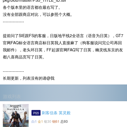
pkg/blob/master/PS5_TITLE_ID.tsv
各个版本里的语言都在最右写了。
没有全部跟商店对比，可以参照个大概。
---------------
提前问了SIE跟FS的客服，日版地平线2全语言（语音为日英），GT7
官网FAQ标全语言商店标日英我人直接麻了（狗客服说问完公司再回
我邮件），老头环日英，FF起源官网FAQ写了日英，幽灵线东京的友
都八喜商品页写了日英。
---------------
长期更新，列表没有的请@我
游戏列表
刺客信条 英灵殿
PS5
白1
金1
银30
铜61
总93