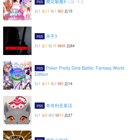
樱花魅魔4
日版 中文
PS5
白1
金11
银1
铜2
总15
杀手3
PS5
白1
金1
银16
铜66
总84
Poker Pretty Girls Battle: Fantasy World
PS5
Edition
白1
金11
银2
铜0
总14
奇塔利亚童话
PS5
白1
金6
银9
铜11
总27