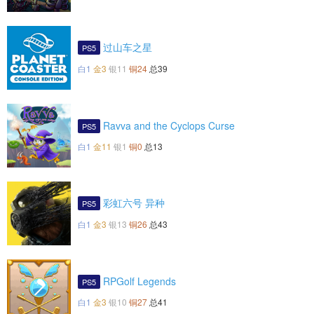
过山车之星
PS5
白1
金3
银11
铜24
总39
Ravva and the Cyclops Curse
PS5
白1
金11
银1
铜0
总13
彩虹六号 异种
PS5
白1
金3
银13
铜26
总43
RPGolf Legends
PS5
白1
金3
银10
铜27
总41