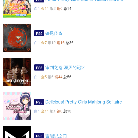
白1
金11
银2
铜0
总14
铁尾传奇
PS5
白1
金7
银12
铜16
总36
审判之逝 湮灭的记忆
PS5
白1
金5
银6
铜44
总56
Delicious! Pretty Girls Mahjong Solitaire
PS5
白1
金11
银1
铜0
总13
雷能思之门
PS5