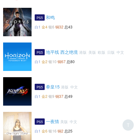
和鸣
PS5
白1
金4
银6
铜32
总43
地平线 西之绝境
港版 美版 欧版 日版 中文
PS5
白1
金2
银10
铜67
总80
拳皇15
港版 中文
PS5
白1
金2
银9
铜37
总49
一夜情
美版 中文
PS5
T
白1
金6
银16
铜2
总25