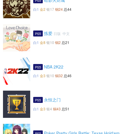
暗影火炬城
PS5
白1
金2
银17
铜24
总44
拣爱
日版 中文
PS5
白1
金8
银10
铜2
总21
NBA 2K22
PS5
白1
金3
银10
铜32
总46
永恒之门
PS5
白1
金3
银4
铜43
总51
Poker Pretty Girls Battle: Texas Hold'em
PS5