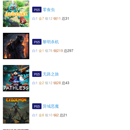
零食虫
PS5
白1
金7
银12
铜11
总31
黎明杀机
PS5
白1
金1
银76
铜219
总297
无路之旅
PS5
白1
金2
银12
铜28
总43
异域恶魔
PS5
白1
金8
银10
铜2
总21