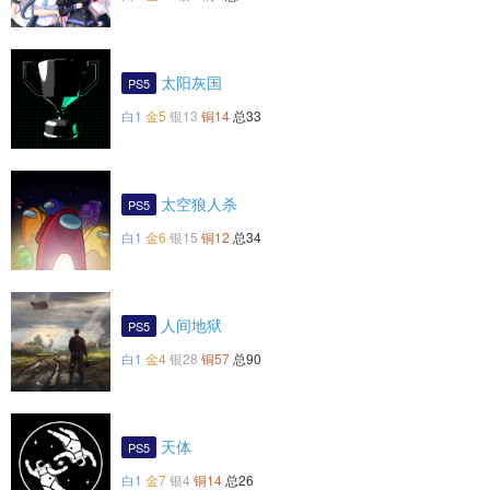
太阳灰国
PS5
白1
金5
银13
铜14
总33
太空狼人杀
PS5
白1
金6
银15
铜12
总34
人间地狱
PS5
白1
金4
银28
铜57
总90
天体
PS5
白1
金7
银4
铜14
总26