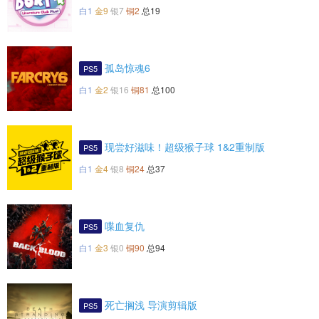
白1
金9
银7
铜2
总19
孤岛惊魂6
PS5
白1
金2
银16
铜81
总100
现尝好滋味！超级猴子球 1&2重制版
PS5
白1
金4
银8
铜24
总37
喋血复仇
PS5
白1
金3
银0
铜90
总94
死亡搁浅 导演剪辑版
PS5