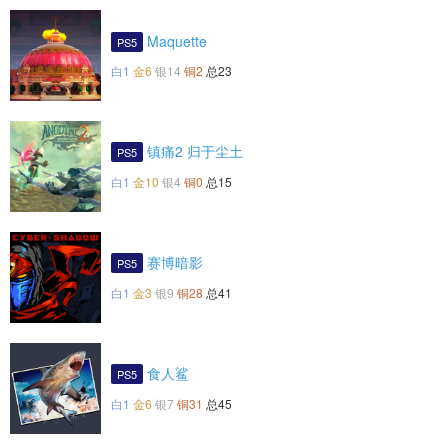
Maquette
PS5
白1
金6
银14
铜2
总23
镇痛2 归于尘土
PS5
白1
金10
银4
铜0
总15
赛博暗影
PS5
白1
金3
银9
铜28
总41
食人鲨
PS5
白1
金6
银7
铜31
总45