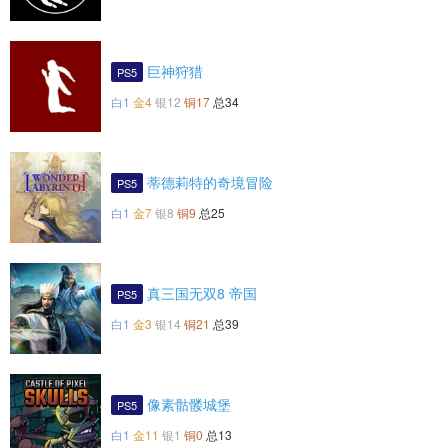
巨神狩猎
PS5
白1
金4
银12
铜17
总34
蒂德莉特的奇境冒险
PS5
白1
金7
银8
铜9
总25
真三国无双8 帝国
PS5
白1
金3
银14
铜21
总39
像素骷髅城堡
PS5
白1
金11
银1
铜0
总13