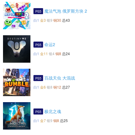
魔法气泡 俄罗斯方块 2
PS5
白1
金3
银9
铜30
总43
命运2
PS5
白1
金11
银4
铜8
总24
百战天虫 大混战
PS5
白1
金6
银8
铜12
总27
极北之魂
PS5
白1
金7
银9
铜8
总25