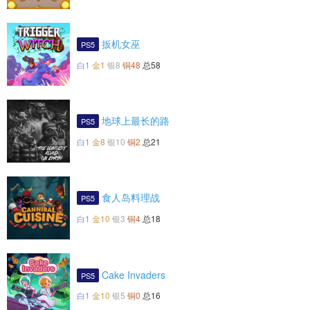
扳机女巫
PS5
白1
金1
银8
铜48
总58
地球上最长的路
PS5
白1
金8
银10
铜2
总21
食人岛料理战
PS5
白1
金10
银3
铜4
总18
Cake Invaders
PS5
白1
金10
银5
铜0
总16