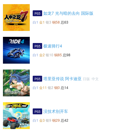
如龙7 光与暗的去向 国际版
PS5
白1
金1
银3
铜58
总63
极速骑行4
PS5
白1
金2
银10
铜85
总98
塔里亚传说 阿卡迪亚
日版 中文
PS5
白1
金11
银2
铜0
总14
没技术别开车
PS5
白1
金3
银9
铜29
总42