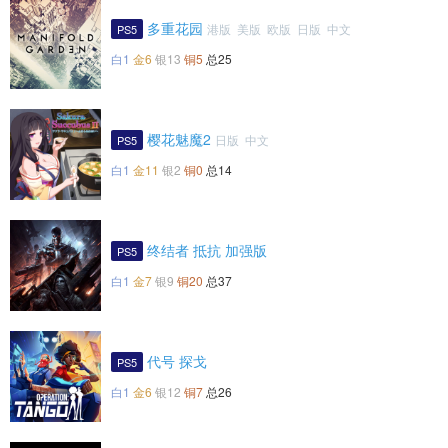
多重花园
港版 美版 欧版 日版 中文
PS5
白1
金6
银13
铜5
总25
樱花魅魔2
日版 中文
PS5
白1
金11
银2
铜0
总14
终结者 抵抗 加强版
PS5
白1
金7
银9
铜20
总37
代号 探戈
PS5
白1
金6
银12
铜7
总26