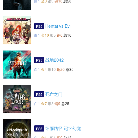
白1
金8
银3
铜16
总28
Hentai vs Evil
PS5
白1
金10
银5
铜0
总16
战地2042
PS5
白1
金4
银10
铜20
总35
死亡之门
PS5
白1
金7
银8
铜9
总25
细雨路径 记忆幻觉
PS5
白1
金11
银1
铜0
总13