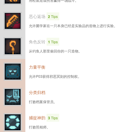
用松鼠造成伤害赢得一场战斗。
恶心返场
2
Tips
允许菌学家在一只本身已经是实验品的造物上进行实验。
角色反转
1
Tips
从钓鱼人那里偷回你的一只造物。
力量平衡
允许P03获得邪恶冥刻的控制权。
分类归档
打败档案保管员。
捕捉神韵
3
Tips
打败照相师。