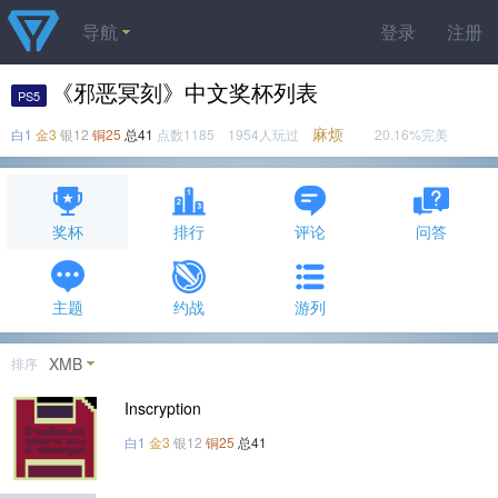
导航
登录
注册
《邪恶冥刻》中文奖杯列表
PS5
麻烦
白1
金3
银12
铜25
总41
点数1185 1954人玩过
20.16%完美
奖杯
排行
评论
问答
主题
约战
游列
XMB
排序
Inscryption
白1
金3
银12
铜25
总41