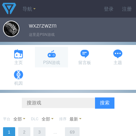
导航
登录
注册
wxzrzwzm
这里是PSN游戏
主页
PSN游戏
留言板
主题
机因
搜索
全部
全部
最新
平台
DLC
排序
1
2
3
...
69