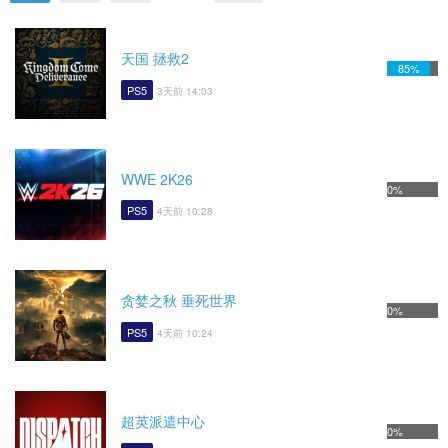
天国 拯救2
85%
PS5
3天前 14:03
WWE 2K26
0%
PS5
4天前 10:28
贪婪之秋 垂死世界
0%
PS5
4天前 10:24
超英派遣中心
0%