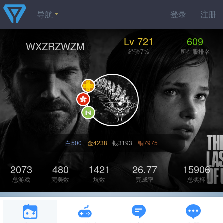
导航
登录
注册
Lv 721
609
WXZRZWZM
经验7%
所在服排名
白500
金4238
银3193
铜7975
2073
480
1421
26.77
15906
总游戏
完美数
坑数
完成率
总奖杯