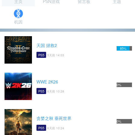
主页
PSN游戏
留言板
主题
机因
天国 拯救2
85%
PS5
5天前 14:03
WWE 2K26
0%
PS5
6天前 10:28
贪婪之秋 垂死世界
0%
PS5
6天前 10:24