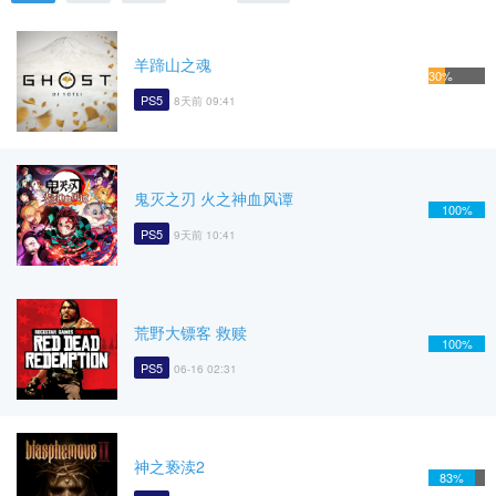
羊蹄山之魂
30%
PS5
8天前 09:41
鬼灭之刃 火之神血风谭
100%
PS5
9天前 10:41
荒野大镖客 救赎
100%
PS5
06-16 02:31
神之亵渎2
83%