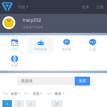
导航
登录
注册
tracy232
这里是PSN游戏
主页
PSN游戏
留言板
主题
机因
搜索
全部
全部
最新
平台
DLC
排序
1
2
3
...
26