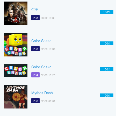
仁王
100%
PS5
03-02 18:30
Color Snake
100%
PS5
02-23 13:34
Color Snake
100%
PS4
02-23 13:25
Mythos Dash
100%
PS5
02-20 01:01