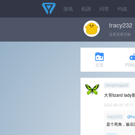
游戏
机因
问答
约战
tracy232
这里是留言板
主页
PS
honglonggai1
大哥lizard 
2022-06-22 16:17
@ho
tracy232
是个死角，躲后