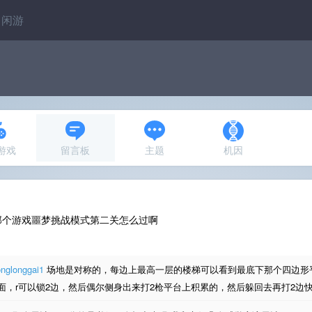
闲游
N游戏
留言板
主题
机因
lady那个游戏噩梦挑战模式第二关怎么过啊
nglonggai1
场地是对称的，每边上最高一层的楼梯可以看到最底下那个四边形
面，r可以锁2边，然后偶尔侧身出来打2枪平台上积累的，然后躲回去再打2边