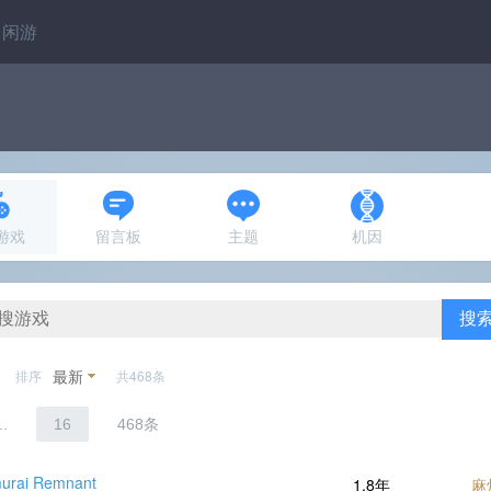
闲游
N游戏
留言板
主题
机因
搜
最新
排序
共468条
..
16
468条
urai Remnant
1.8年
麻