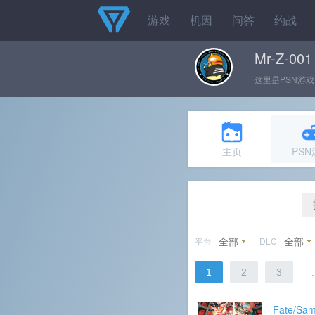
游戏
机因
问答
约战
Mr-Z-001
这里是PSN游戏
主页
PS
全部
全部
平台
DLC
1
2
3
.
Fate/Sam