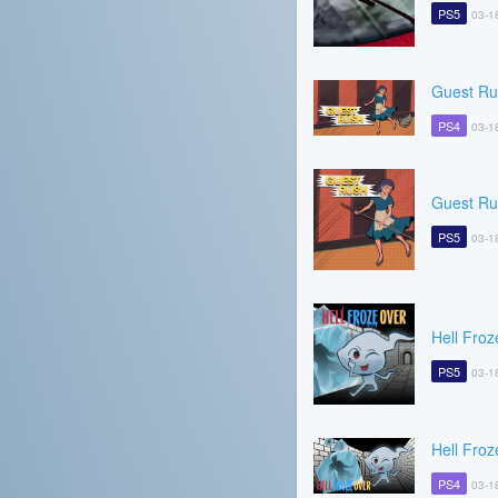
PS5
03-1
Guest Ru
PS4
03-1
Guest Ru
PS5
03-1
Hell Froz
PS5
03-1
Hell Froz
PS4
03-1