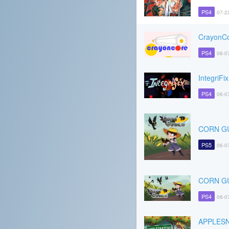
PS4
07-2
CrayonC
PS4
06-0
IntegriFix
PS4
06-0
CORN G
PS5
06-0
CORN G
PS4
06-0
APPLES