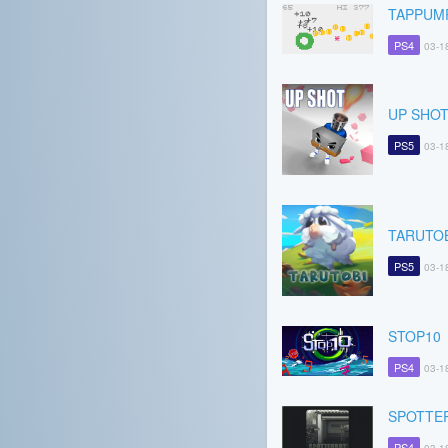
TAPPUM
PS4
03-1
UP SHOT 
PS5
03-1
TARUTO
PS5
03-1
STOP10
PS4
03-1
SPOTTE
PS4