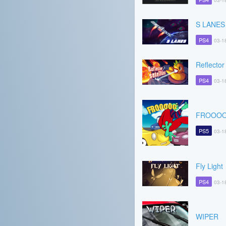
03-1
S LANES
PS4
03-1
Reflector 
PS4
03-1
FROOOOG
PS5
03-1
Fly Light
PS4
03-1
WIPER