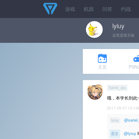
游戏
机因
问答
约战
lyiuy
这里是留言板
主页
PS
Sariel_qiu
哦，本学长到此
2017-05-07 13:1
@sariel
lyiuy
@lyiuy
层主