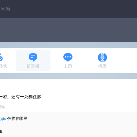
闲游
N游戏
留言板
主题
机因
一游。还有干死狗任豚
3修改
_qiu
任豚在哪里
哦