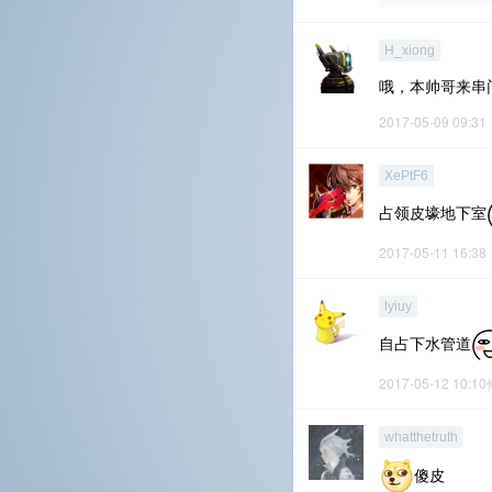
H_xiong
哦，本帅哥来串
2017-05-09 09:31
XePtF6
占领皮壕地下室
2017-05-11 16:38
lyiuy
自占下水管道
2017-05-12 10:1
whatthetruth
傻皮