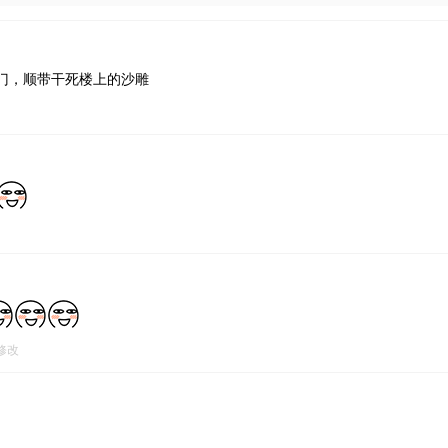
门，顺带干死楼上的沙雕
0修改