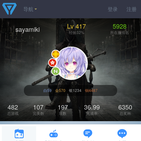
导航
登录
注册
Lv 417
5928
sayamiki
经验32%
所在服排名
白59
金570
银1234
铜4487
482
107
197
36.99
6350
总游戏
完美数
坑数
完成率
总奖杯