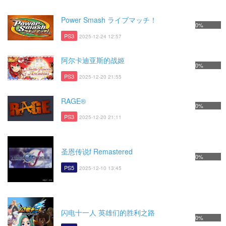
Power Smash ライブマッチ！
0%
PS3
2025-12-24 12:57
阿尔卡迪亚斯的战姬
0%
PS3
2025-12-20 21:55
RAGE®
0%
PS3
2025-12-20 21:11
圣恩传说f Remastered
0%
PS5
2025-12-10 13:45
闪电十一人 英雄们的胜利之路
0%