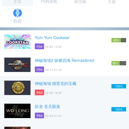
主页
PSN游戏
留言板
主题
机因
Yum Yum Cookstar
65%
PS4
02-25 14:02
神秘海域2 纵横四海 Remastered
56%
PS4
02-14 21:14
神秘海域 德雷克的宝藏
100%
PS3
02-06 19:56
卧龙 苍天陨落
100%
PS4
02-04 01:01