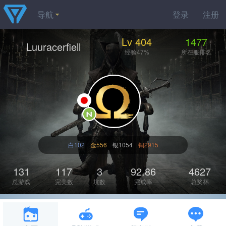
导航
登录
注册
Lv 404
1477
Luuracerfiell
经验47%
所在服排名
白102
金556
银1054
铜2915
131
117
3
92.86
4627
总游戏
完美数
坑数
完成率
总奖杯