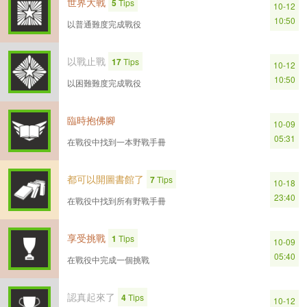
世界大戰
5
Tips
10-12
10:50
以普通難度完成戰役
以戰止戰
17
Tips
10-12
10:50
以困難難度完成戰役
臨時抱佛腳
10-09
05:31
在戰役中找到一本野戰手冊
都可以開圖書館了
7
Tips
10-18
23:40
在戰役中找到所有野戰手冊
享受挑戰
1
Tips
10-09
05:40
在戰役中完成一個挑戰
認真起來了
4
Tips
10-12