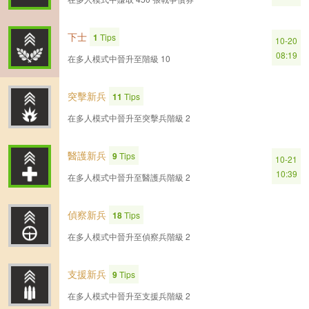
下士
1
Tips
10-20
08:19
在多人模式中晉升至階級 10
突擊新兵
11
Tips
在多人模式中晉升至突擊兵階級 2
醫護新兵
9
Tips
10-21
10:39
在多人模式中晉升至醫護兵階級 2
偵察新兵
18
Tips
在多人模式中晉升至偵察兵階級 2
支援新兵
9
Tips
在多人模式中晉升至支援兵階級 2