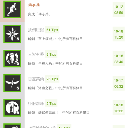
傳令兵
10-12
08:59
完成「傳令兵」
扳倒巨獸
61
Tips
10-18
15:20
解鎖「至上權威」中的所有百科條目
人皆有夢
5
Tips
10-18
23:40
解鎖「事在人為」中的所有百科條目
雷霆萬鈞
26
Tips
10-17
06:32
解鎖「浴血之戰」中的所有百科條目
征服群峰
2
Tips
10-18
16:22
解鎖「薩伏依萬歲！」中的所有百科條目
加里波利的山丘
Tips