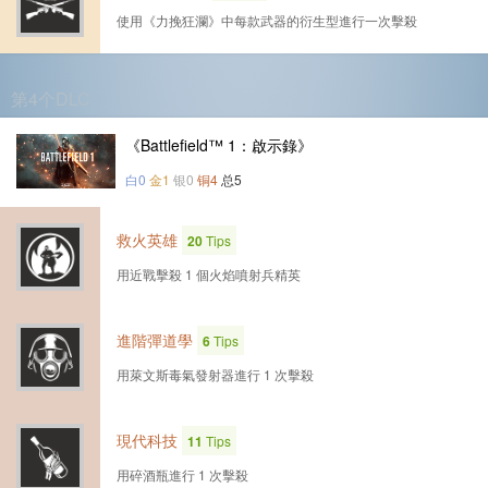
使用《力挽狂瀾》中每款武器的衍生型進行一次擊殺
第4个DLC
《Battlefield™ 1：啟示錄》
白0
金1
银0
铜4
总5
救火英雄
20
Tips
用近戰擊殺 1 個火焰噴射兵精英
進階彈道學
6
Tips
用萊文斯毒氣發射器進行 1 次擊殺
現代科技
11
Tips
用碎酒瓶進行 1 次擊殺