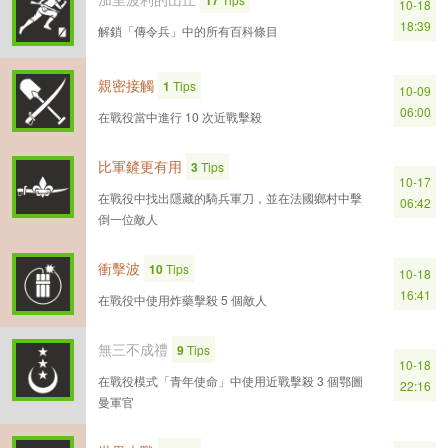
17
10-18
18:39
解鎖「傳令兵」中的所有百科條目
親密接觸
1
Tips
10-09
06:00
在戰役當中進行 10 次近戰擊殺
比軍鏟更有用
3
Tips
10-17
在戰役中找出隱藏的騎兵軍刀，並在法國鄉村中擊
06:42
倒一位敵人
衝擊波
10
Tips
10-18
16:41
在戰役中使用炸藥擊殺 5 個敵人
無三不成禮
9
Tips
10-18
在戰役模式「青年使命」中使用近戰擊殺 3 個鄂圖
22:16
曼軍官