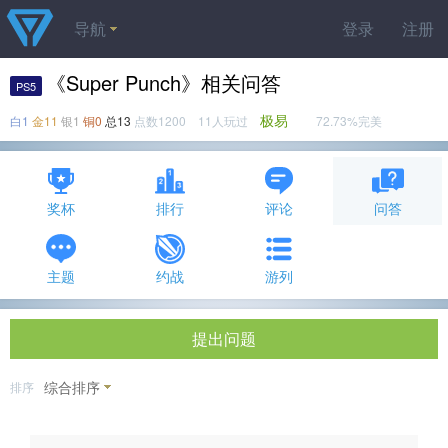
导航
登录
注册
《Super Punch》相关问答
PS5
极易
白1
金11
银1
铜0
总13
点数1200 11人玩过
72.73%完美
奖杯
排行
评论
问答
主题
约战
游列
提出问题
综合排序
排序