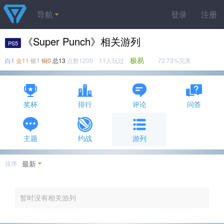
导航
登录
注册
《Super Punch》相关游列
PS5
极易
白1
金11
银1
铜0
总13
点数1200 11人玩过
72.73%完美
奖杯
排行
评论
问答
主题
约战
游列
最新
排序
暂时没有相关游列