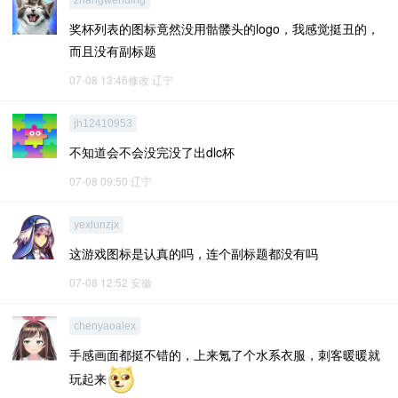
zhangwending
奖杯列表的图标竟然没用骷髅头的logo，我感觉挺丑的，
而且没有副标题
07-08 13:46修改
辽宁
jh12410953
不知道会不会没完没了出dlc杯
07-08 09:50
辽宁
yexlunzjx
这游戏图标是认真的吗，连个副标题都没有吗
07-08 12:52
安徽
chenyaoalex
手感画面都挺不错的，上来氪了个水系衣服，刺客暖暖就
玩起来