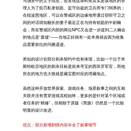
与场景中的文字信息，会发现这条鳄鱼其实是该地区的管
理人为了惩罚私拿钥匙、监守自盗的卫兵而专门饲养的；
在纽波恩地区，可以在警戒区的边缘地带通过窃听守卫之
间的对话得知舰长的妻子最近正在与持有钥匙的中尉幽
会，而在警戒区内部的两位NPC又会进一步提到二人幽会
的地点是“废墟”——当地正好就有一处本身就会因为收集
品需要前往的玛雅遗迹。
类似的设计在部分刺杀契约中也有体现，比如一个位于米
斯特欧莎地区的刺杀目标是前来寻宝的西班牙军官，而他
所在的地方也大致就是藏宝图对应的埋藏地点。
虽然这种开放世界探索、游戏任务、场景叙事之间的互相
关联并没有贯穿游戏流程始终，更多的是针对某个区域或
者任务的“精修”，但相较于原版《黑旗》仍然是一个比较
明显的设计改进。
优点：部分新增剧情内容补全了叙事细节