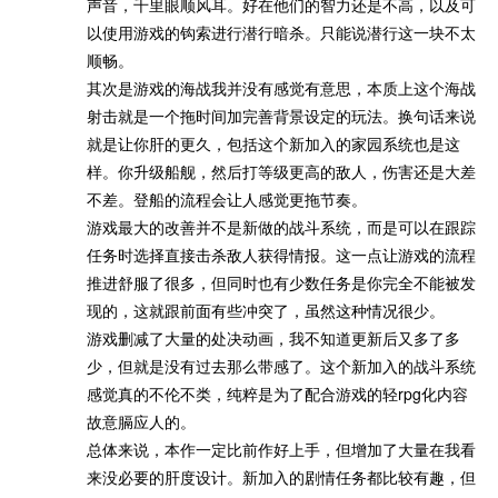
声音，千里眼顺风耳。好在他们的智力还是不高，以及可
以使用游戏的钩索进行潜行暗杀。只能说潜行这一块不太
顺畅。
其次是游戏的海战我并没有感觉有意思，本质上这个海战
射击就是一个拖时间加完善背景设定的玩法。换句话来说
就是让你肝的更久，包括这个新加入的家园系统也是这
样。你升级船舰，然后打等级更高的敌人，伤害还是大差
不差。登船的流程会让人感觉更拖节奏。
游戏最大的改善并不是新做的战斗系统，而是可以在跟踪
任务时选择直接击杀敌人获得情报。这一点让游戏的流程
推进舒服了很多，但同时也有少数任务是你完全不能被发
现的，这就跟前面有些冲突了，虽然这种情况很少。
游戏删减了大量的处决动画，我不知道更新后又多了多
少，但就是没有过去那么带感了。这个新加入的战斗系统
感觉真的不伦不类，纯粹是为了配合游戏的轻rpg化内容
故意膈应人的。
总体来说，本作一定比前作好上手，但增加了大量在我看
来没必要的肝度设计。新加入的剧情任务都比较有趣，但