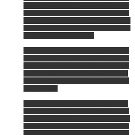
德华刚刚拒绝玛莉提出的加入刺客兄弟会的邀请，仍然把
心思都放在财富和冒险上。但这个任务做到最后，爱德华
得知了邦尼特的死讯，马上又发出了“有些东西比金银和朗
姆酒更珍贵”的感悟——然后在主线流程里继续无视阿德瓦
勒的劝阻，与圣者“合作”寻找观测所。
而玩家如果一直放着这个任务不做，等主线剧情推到皇家
港监狱、爱德华的人生观发生重大转变的时候，玩家又会
直接通过守卫之间的对话得知邦尼特的结局。之后再去接
取任务又会让“收到邦尼特的来信”这个导入环节显得非常
突兀——等于说这个任务不管放在哪个时间点，都会出现
叙事割裂的问题。
而“没有黄金的世界”这个系列支线的问题就更大了。这个
任务的接取时间点是在爱德华从皇家港监狱越狱，并且已
经协助刺客保卫图卢姆据点、得到了阿·塔拜信任的时候。
此时的爱德华按理说应该在观念上发生了根本的改变，但
在这个任务流程中，爱德华却又把注意力放在了怎么夺取