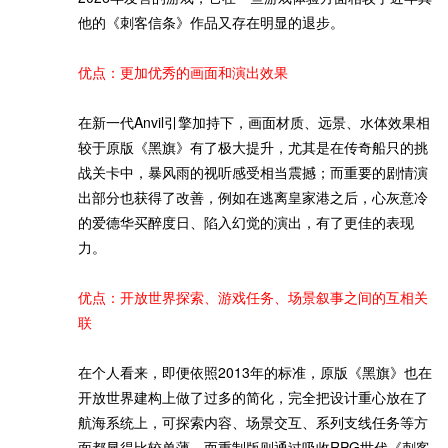
他的《刺客信条》作品又存在明显的退步。
优点：更加优秀的画面和演出效果
在新一代Anvil引擎加持下，画面材质、远景、水体效果相
较于原版《黑旗》有了极大提升，尤其是在传奇船只的挑
战关卡中，暴风雨的视听感受相当震撼；而重要的剧情演
出部分也获得了改善，例如在逃离皇家港之后，心灰意冷
的爱德华买醉度日、陷入幻觉的演出，有了更佳的表现
力。
优点：开放世界探索、游戏任务、场景叙事之间的互相关
联
在个人看来，即便依照2013年的标准，原版《黑旗》也在
开放世界建构上做了过多的简化，完全把设计重心放在了
航海系统上，可探索内容、场景交互、系列支线任务等方
面都显得比较单薄。而重制版则通过吸收RPG世代《刺客