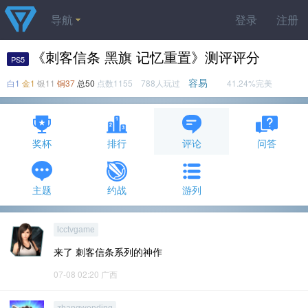
导航
登录
注册
《刺客信条 黑旗 记忆重置》测评评分
PS5
容易
白1
金1
银11
铜37
总50
点数1155 788人玩过
41.24%完美
奖杯
排行
评论
问答
主题
约战
游列
lcctvgame
来了 刺客信条系列的神作
07-08 02:20
广西