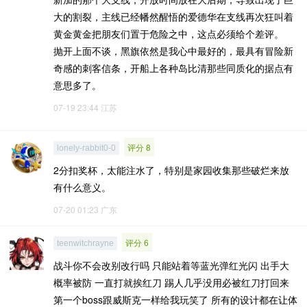
大的割裂，主线已经幡然醒悟的爱德华在支线再次狂叫着
黄金黄金把朋友们置于危险之中，这点必须给个差评。
抛开上面不谈，黑旗依然是我心中最好的，最具有冒险新
奇感的刺客信条，开船上各种岛比清那些同质化的据点有
意思多了。
07-19 23:44
江苏
评分 8
lonely-rabbit0-0
2分扣奖杯，太能注水了，特别是家园收集那些破烂来放
有什么意义。
07-20 01:23
广东
评分 6
teenwitchrayne
战斗你不会改别改行吗 只能站着等蓝光弹红光闪 出手大
概率被防 一直打就挨红刀 踢人几乎没用必被红刀打回来
第一个boss跟威斯克一样给我玩笑了 所有的设计都在让体