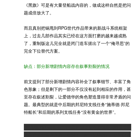
《黑旗》可是有大量登船战内容的，做成这样自然是把问
题成倍放大了。
而且真别把锅甩到RPG世代作品带来的新战斗系统框架
上，过去几部作品其实已经在这方面打磨的越来越成熟
了，重制版这儿完全就是闭门造车搓出了一个“俺寻思”的
完全下位替代方案。
缺点：部分新增剧情内容存在叙事割裂的情况
前文提到了部分新增剧情内容补全了叙事细节、丰富了角
色形象；但是剩下的一部分不仅没有起到相应的作用，甚
至存在叙述割裂，让爱德华的角色塑造显得非常矛盾的问
题。最典型的就是中后期的邦尼特支线任务“施蒂德·邦尼
特船长”和后期的系列支线任务“没有黄金的世界”。
“施蒂德·邦尼特船长”的接取时间点是在爱德华与范恩荒野
求生后逃出生天之后，收到了一封邦尼特的信。此时的爱