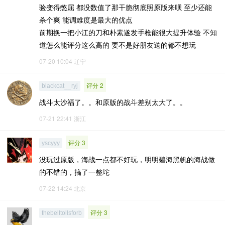
验变得憋屈 都没数值了那干脆彻底照原版来呗 至少还能
杀个爽 能调难度是最大的优点
前期换一把小江的刀和朴素遂发手枪能很大提升体验 不知
道怎么能评分这么高的 要不是好朋友送的都不想玩
07-20 10:04
辽宁
评分 2
blackcat__ryj
战斗太沙福了。。和原版的战斗差别太大了。。
07-21 22:41
浙江
评分 3
yscyyy
没玩过原版，海战一点都不好玩，明明碧海黑帆的海战做
的不错的，搞了一整坨
07-22 14:24
北京
评分 3
thebelltollsforb