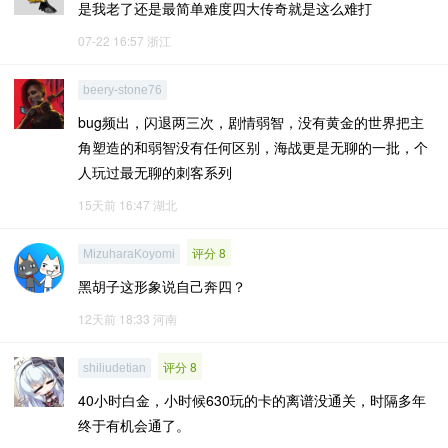
是我老了还是最简单难度四大传奇就是这么难打
07-22 16:57
浙江
beery-stone76
bug频出，闪退两三次，剧情弱智，没有黄金的世界把主
角塑造的和弱智没有任何区别，海战更是无聊的一批，个
人玩过最无聊的刺客系列
15天前 16:47
湖北
评分 8
MizuharaKoyomi
黑胡子这形象说自己奔四？
12天前 18:33
河南
评分 8
shiliudetian
40小时白金，小时候630玩的卡的离谱没通关，时隔多年
终于有机会通了。