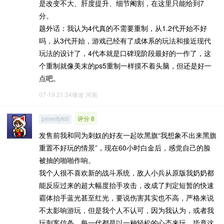
是改变不大、肝度提升、细节阉割，在这里只能给到7
分。
题外话：我认为4代真的不需要重制，从1.2代开始不好
吗，从3代开始，游戏已经有了成体系的玩法和接近现代
玩法的设计了，4代本就是口碑现阶段最好的一作了，这
个重制就像美末的ps5重制一样摸不着头脑，但还是好一
点吧。
07-19 21:34修改
河南
评分 8
peneltykill
发售前我和同为刺奴的好友一起吹黑旗“我想象不出来黑旗
重置不好玩的情景”，现在60小时白金后，感觉自己的脸
被抽的啪啪作响。
我个人很不喜欢新的战斗系统，敌人小兵从原版我奶奶都
能反应过来的超大幅度抬手攻击，改成了判定短暂的快速
霸体抬手蓝光甚至红光，要说伤害其实也不高，严格来说
不太影响游玩，但是我个人不认可，因为我认为，或者我
玩刺客信条，每一代都是以一种轻松的心态来玩，毕竟这