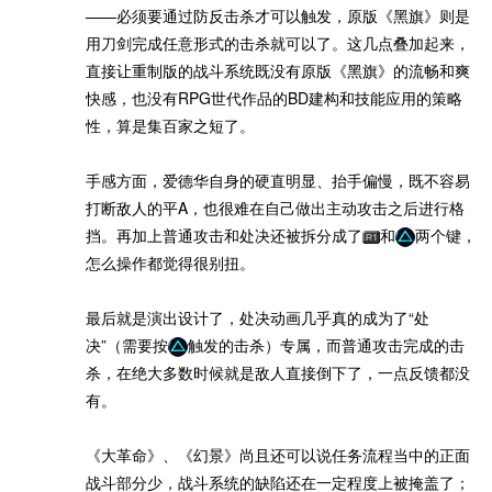
——必须要通过防反击杀才可以触发，原版《黑旗》则是
用刀剑完成任意形式的击杀就可以了。这几点叠加起来，
直接让重制版的战斗系统既没有原版《黑旗》的流畅和爽
快感，也没有RPG世代作品的BD建构和技能应用的策略
性，算是集百家之短了。
手感方面，爱德华自身的硬直明显、抬手偏慢，既不容易
打断敌人的平A，也很难在自己做出主动攻击之后进行格
挡。再加上普通攻击和处决还被拆分成了
和
两个键，
怎么操作都觉得很别扭。
最后就是演出设计了，处决动画几乎真的成为了“处
决”（需要按
触发的击杀）专属，而普通攻击完成的击
杀，在绝大多数时候就是敌人直接倒下了，一点反馈都没
有。
《大革命》、《幻景》尚且还可以说任务流程当中的正面
战斗部分少，战斗系统的缺陷还在一定程度上被掩盖了；