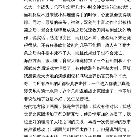
么大一个罐头，总不能全程几十小时全神贯注的当act玩，
当我反应不过来被小兵连连得手的时候，心态就会变得烦
躁。同时，原版的拳头，袖剑，双剑的丰富动作全部被精
简之后，就会出现弹反成功之后光速收刀用袖剑处决的动
作，说实话，感觉很变扭，而且也不帅，全程玩下来还觉
得很腻。还有狂暴吹箭被削的几乎不能用，敌人有了耐力
条之后内斗根本死不了人，而且效果过了也不会死亡。
海战方面，很明显，育碧大概觉得加了三个新船副和四个
新武装之后游戏太轻松了，各种武装的伤害都大削，原版
我感觉毁天灭地的满级侧弦和满级重弹伤害变得平平无
奇。而所有敌船的ai都极具攻击性，一旦进入群战那真是
漫天炮火遍地水雷，这个只能说船战比原版难了，也不能
非说他难了就是不好，见仁见智吧。
好的地方除了画面，就是主线剧情，我没有作对比，我感
觉是比原版增加了些剧情互动，使剧情更加的连贯了，我
也更好的理清了人物之间的关系，再看一次爱德华的故事
依然很感动（比后面的刺客强太多了）。但是说到剧情，
新加的那个大支线，开放时间放在大后期，导致出现了巨