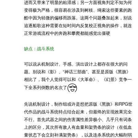
进而又带来了明显的粘滞感；另一方面视角判定不知为何
变得极为严格，很容易在涉及到树枝、绳索这些要素的跑
酷中因为轻微的偏移而跌落。这两个问题叠加起来，别说
追逐船歌这种需要在短时间内反复校正视角的操作，就连
正常游戏流程中的奔跑和攀爬都能感觉出僵硬
缺点：战斗系统
可以说从机制设计、手感、演出设计上都存在很大的问
题。别说和《影》、“神话三部曲”、甚至是原版《黑旗》
相比了，我个人觉得可以和《大革命》、《幻景》竞争一
下全系列倒数的名次了
先说机制设计，制作组或许是想把原版《黑旗》和RPG世
代作品的战斗系统特点结合起来，但最终的呈现效果完全
不行。首先武器之间的伤害属性差异极小、几乎只有词条
上的区分，其次所有敌人有血量和架势条的设计（在低血
量状态下会立刻补满架势条），以及连杀系统的大幅削弱