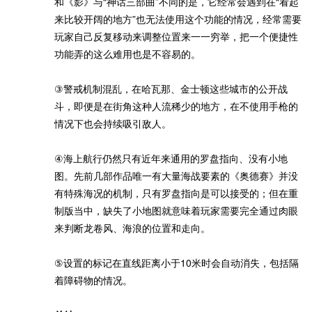
和《影》与“神话三部曲”不同的是，它经常会遇到在“看起
来比较开阔的地方”也无法使用这个功能的情况，经常需要
玩家自己反复移动来调整位置来一一穷举，把一个便捷性
功能弄的这么难用也是不容易的。
③警戒机制混乱，在哈瓦那、金士顿这些城市的公开战
斗，即便是在街角这种人流稀少的地方，在不使用手枪的
情况下也会持续吸引敌人。
④海上航行仍然只有近年来通用的罗盘指向、没有小地
图。先前几部作品唯一有大量海战要素的《奥德赛》并没
有特殊海况的机制，只有罗盘指向是可以接受的；但在重
制版当中，缺失了小地图就意味着玩家需要完全通过肉眼
来判断龙卷风、海浪的位置和走向。
⑤设置的标记在直线距离小于10米时会自动消失，包括隔
着障碍物的情况。