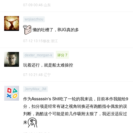
07-09 00:46
山东
wojiaozhou
懒的吐槽了，BUG真的多
07-12 13:15修改
浙江
评分 7
dexter_morgan-k
玩着还行，就是船太难操控
07-10 21:48
辽宁
JerryMax_JM
作为Assassin's Shit吃了一轮的我来说，目前本作我能给9
分，扣分项是经常有谜之视角转换还有跑酷指令偶发的误
判断，跑酷这个可能是前几作吸附太狠了，我还没适应过
来