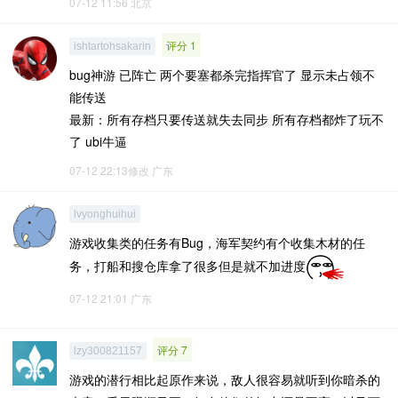
07-12 11:56
北京
评分 1
ishtartohsakarin
bug神游 已阵亡 两个要塞都杀完指挥官了 显示未占领不
能传送
最新：所有存档只要传送就失去同步 所有存档都炸了玩不
了 ubi牛逼
07-12 22:13修改
广东
lvyonghuihui
游戏收集类的任务有Bug，海军契约有个收集木材的任
务，打船和搜仓库拿了很多但是就不加进度
07-12 21:01
广东
评分 7
lzy300821157
游戏的潜行相比起原作来说，敌人很容易就听到你暗杀的