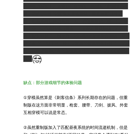
梅纳德的财富上。尽管在任务中段，编剧为了把剧情圆回
来，还给了一个“切断敌人资金来源，釜底抽薪”这个理
由，但在系列任务的最后一关，爱德华居然不顾三位副官
的安全，去找梅纳德的黄金——甚至在发现被骗，在寒鸦
号上被安妮训斥一顿之后，还在嘴硬“先抓住梅纳德，再拿
他的金子”，到这里已经不是简单的叙事割裂问题了，完全
就是在把爱德华的角色塑造来回拉扯，说句官方OOC都不
过分
缺点：部分游戏细节的体验问题
①穿模虽然算是《刺客信条》系列长期存在的问题，但重
制版在这方面非常明显，枪套、腰带、刀剑、披风、外套
互相穿模可以说是常态。
②虽然重制版加入了匹配昼夜系统的时间流逝机制，但是