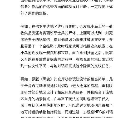
信条》作品的在这些方面的成功设计经验，一定程度上弥
补了原作的短板。
例如，在佛罗里达地区进行收集时，会发现小岛上的一处
收集品旁还有具西班牙士兵的尸体，上面可以找到一封死
者给妻子的绝笔信，提到他是因为海难才被困在这里，并
且弄丢了一个金挂坠；此时玩家就可以根据这条线索，在
小岛附近发现一艘沉船和宝箱。而在拿到挂坠之后，玩家
又可以在开放世界探索的进程中，在哈瓦那的港口附近找
到一位女性平民，与她对话后完成这个隐藏的支线任务。
再如，原版《黑旗》的仓库劫掠玩法设计的相当简单，几
乎全是通过鹰眼视觉找到钥匙→进入仓库的流程。重制版
则针对部分地区设计了相应的刺杀任务，并且结合了该地
区自身的场景特点，在丰富了玩法的同时也增强了代入
感：在初入马坦萨斯地区时，可以通过大地图信息得知当
地可狩猎的动物包括鳄鱼，而通过进一步观察NPC的对话