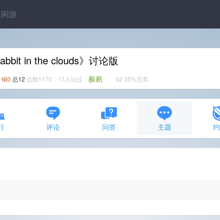
闲游
bbit in the clouds》讨论版
极易
铜0
总12
点数1170 17人玩过
82.35%完美
行
评论
问答
主题