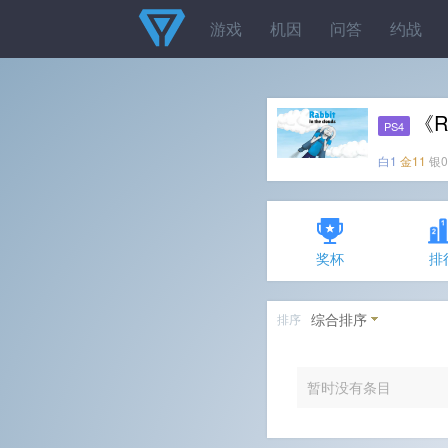
游戏
机因
问答
约战
《Ra
PS4
白1
金11
银0
奖杯
排
综合排序
排序
暂时没有条目