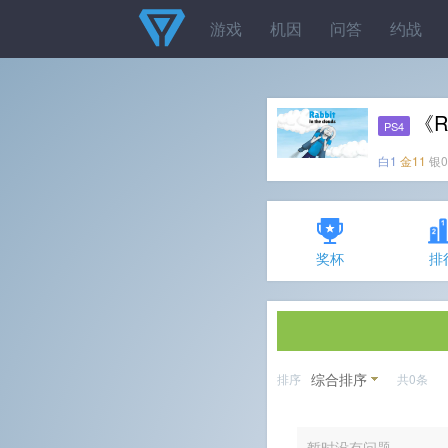
游戏
机因
问答
约战
《R
PS4
白1
金11
银0
奖杯
排
综合排序
排序
共0条
暂时没有问题