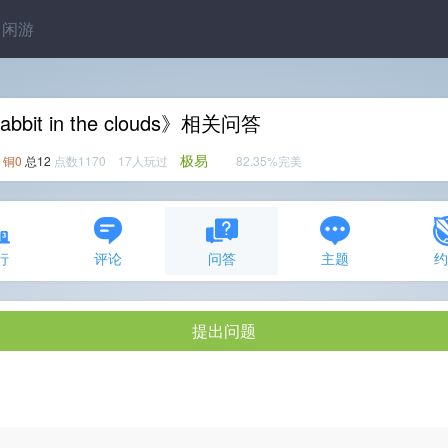
闲游
abbit in the clouds》相关问答
极易
铜0
总12
点数1170 17人玩过
82.35%完美
行
评论
问答
主题
提出问题