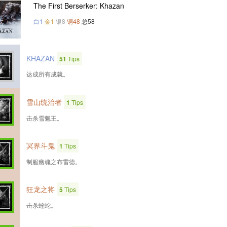
The First Berserker: Khazan
白1
金1
银8
铜48
总58
KHAZAN
51
Tips
达成所有成就。
雪山统治者
1
Tips
击杀雪魈王。
冥界斗鬼
1
Tips
制服幽魂之布雷德。
狂龙之将
5
Tips
击杀蝰蛇。