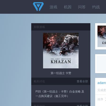
游戏
机因
问答
约战
关联游戏
第一狂战士 卡赞
相关讨论
查看全部
adam
完成
PS5《第一狂战士：卡赞》白金攻略 及
一点购买建议（施工完毕）
排序
相关游列
查看全部