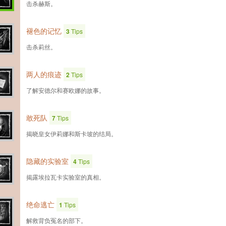
击杀赫斯。
褪色的记忆
3
Tips
击杀莉丝。
两人的痕迹
2
Tips
了解安德尔和赛欧娜的故事。
敢死队
7
Tips
揭晓皇女伊莉娜和斯卡坡的结局。
隐藏的实验室
4
Tips
揭露埃拉瓦卡实验室的真相。
绝命逃亡
1
Tips
解救背负冤名的部下。