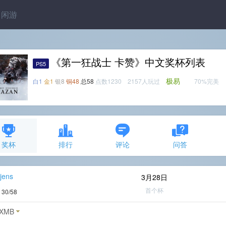
闲游
《第一狂战士 卡赞》中文奖杯列表
PS5
极易
白1
金1
银8
铜48
总58
点数1230 2157人玩过
70%完美
奖杯
排行
评论
问答
jens
3月28日
首个杯
度
30/58
XMB