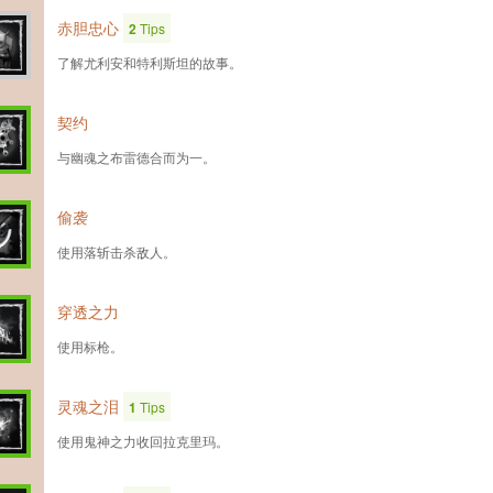
赤胆忠心
2
Tips
了解尤利安和特利斯坦的故事。
契约
与幽魂之布雷德合而为一。
偷袭
使用落斩击杀敌人。
穿透之力
使用标枪。
灵魂之泪
1
Tips
使用鬼神之力收回拉克里玛。