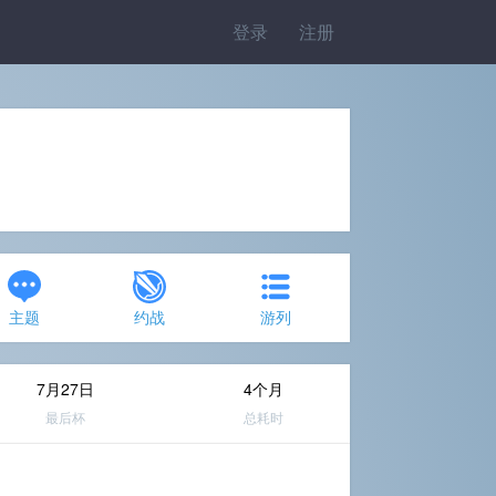
登录
注册
主题
约战
游列
7月27日
4个月
最后杯
总耗时