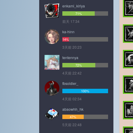
enkami_kiriya
71%
前天 17:34
ka-hinn
14%
3天前 20:23
tentennya
72%
4天前 22:42
fbsoldier_
100%
4天前 02:34
abaowhh_hk
47%
5天前 22:48