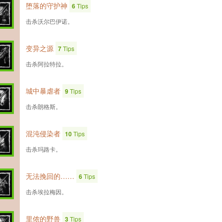
堕落的守护神
6
Tips
击杀沃尔巴伊诺。
变异之源
7
Tips
击杀阿拉特拉。
城中暴虐者
9
Tips
击杀朗格斯。
混沌侵染者
10
Tips
击杀玛路卡。
无法挽回的……
6
Tips
击杀埃拉梅因。
里侬的野兽
3
Tips