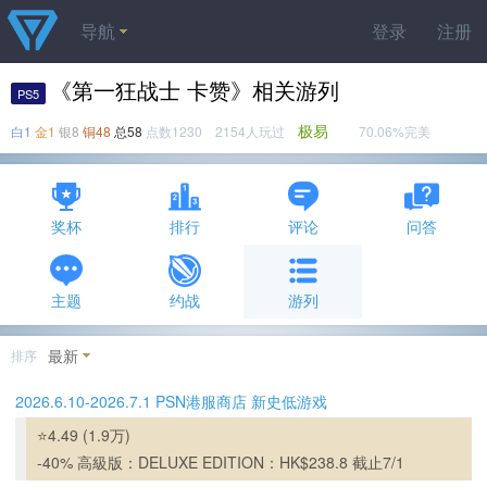
导航
登录
注册
《第一狂战士 卡赞》相关游列
PS5
极易
白1
金1
银8
铜48
总58
点数1230 2154人玩过
70.06%完美
奖杯
排行
评论
问答
主题
约战
游列
最新
排序
2026.6.10-2026.7.1 PSN港服商店 新史低游戏
⭐4.49 (1.9万)
-40% 高級版：DELUXE EDITION：HK$238.8 截止7/1