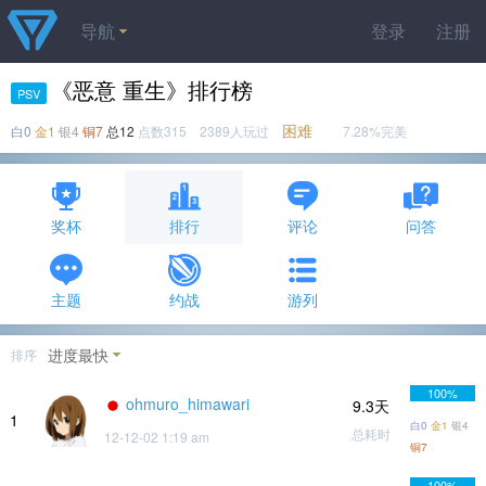
导航
登录
注册
《恶意 重生》排行榜
PSV
困难
白0
金1
银4
铜7
总12
点数315 2389人玩过
7.28%完美
奖杯
排行
评论
问答
主题
约战
游列
进度最快
排序
100%
ohmuro_himawari
9.3天
1
白0
金1
银4
总耗时
12-12-02 1:19 am
铜7
100%