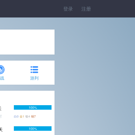
登录
注册
约战
游列
100%
天
时
白0
金1
银4
铜7
100%
4天