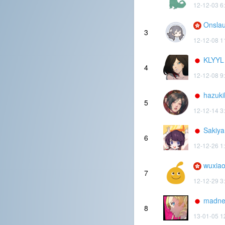
12-12-03 6
Onsla
3
12-12-08 1
KLYYL
4
12-12-08 9
hazuki
5
12-12-14 3
Sakiya
6
12-12-26 1
wuxia
7
12-12-29 3
madne
8
13-01-05 1