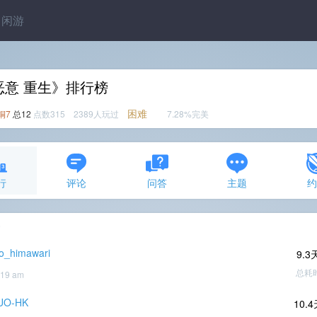
闲游
恶意 重生》排行榜
困难
铜7
总12
点数315 2389人玩过
7.28%完美
行
评论
问答
主题
条
o_himawari
9.3
总耗
:19 am
UO-HK
10.