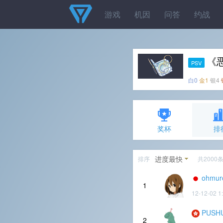
游戏
机因
问答
约战
《
PSV
白0
金1
银4
奖杯
排
进度最快
排序
共2000
ohmur
1
12-12-02 1
PUSH
2