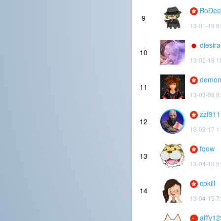
BoDe
9
13-01-19 8
diesir
10
13-02-18 1
demon
11
13-03-08 8
zzf911
12
13-03-17 1
fqow
13
13-04-10 5
cpkill
14
13-04-15 7
alffy1