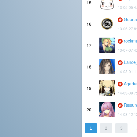
15
13-05-05 4
Gouna
16
13-06-27 8
rockm
17
13-07-07 4
Lance
18
14-03-01 1
Aqariu
19
14-03-09 7
Rissu
20
14-03-12 1
1
2
3
.