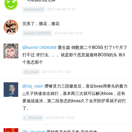
2014-04-06 21:41
woxiaohehe
完美了，撒花，撒花
2014-05-24 14:05
Kami413926068
@kami413926068
重生篇 倒数第二个BOSS 打了1个月了
打不过 求打法。。。就是那个恶意篇最终BOSS的头 有3
个形态那个
2014-07-16 11:02
clq_vaan
@clq_vaan
攒够灵力三段爆发后，靠近boss用拳头的蓄力
△爪子快速攻击就行，基本两三次就可以解决boss，还有
要速战速决，第二段形态的boss久了会开防护罩就不好打
了。
2014-09-07 14:03
L_Sherlock
@l_sherlock
两种形态全机关枪 安全有效