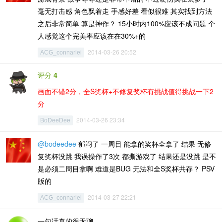
毫无打击感 角色飘着走 手感好差 看似很难 其实找到方法
之后非常简单 算是神作？ 15小时内100%应该不成问题 个
人感觉这个完美率应该在在30%+的
2014-03-26 20:52
ACG_connarlei
评分
4
画面不错2分，全S奖杯+不修复奖杯有挑战值得挑战一下2
分
2014-03-26 23:34
BoDeeDee
@bodeedee
郁闷了 一周目 能拿的奖杯全拿了 结果 无修
复奖杯没跳 我误操作了3次 都撕游戏了 结果还是没跳 是不
是必须二周目拿啊 难道是BUG 无法和全S奖杯共存？ PSV
版的
2014-03-27 22:21
ACG_connarlei
一句话真的很无聊