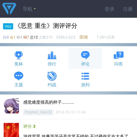
导航
登录
注册
《恶意 重生》测评评分
PSV
困难
白0
金1
银4
铜7
总12
点数315 2389人玩过
7.28%完美
奖杯
排行
评论
问答
主题
约战
游列
感觉难度很高的样子..........
2014-03-10 11:44
Prophet_Alan32
评分
3
游戏背景 故事等等还是非常不错的 不过硬伤实在太多了