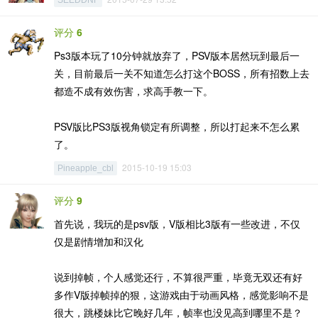
SEEDDNF
评分
6
Ps3版本玩了10分钟就放弃了，PSV版本居然玩到最后一
关，目前最后一关不知道怎么打这个BOSS，所有招数上去
都造不成有效伤害，求高手教一下。
PSV版比PS3版视角锁定有所调整，所以打起来不怎么累
了。
2015-10-19 15:03
Pineapple_cbl
评分
9
首先说，我玩的是psv版，V版相比3版有一些改进，不仅
仅是剧情增加和汉化
说到掉帧，个人感觉还行，不算很严重，毕竟无双还有好
多作V版掉帧掉的狠，这游戏由于动画风格，感觉影响不是
很大，跳楼妹比它晚好几年，帧率也没见高到哪里不是？