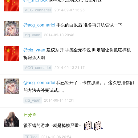
2014-09-07 16:25
ACG_connarlei
@acg_connarlei
手头的白以后 准备再开坑尝试一下
2014-09-13 20:46
clq_vaan
@clq_vaan
建议别开 手感全无不说 判定能让你抓狂摔机
拆房杀人啊
2014-09-13 21:17
ACG_connarlei
@acg_connarlei
我已经开了，卡在那里。。这次想用你们
的方法去补完试试。。
2014-09-14 11:31
clq_vaan
评分
9
很不错的游戏···就是掉帧严重····
2014-10-06 20:54
TERieo