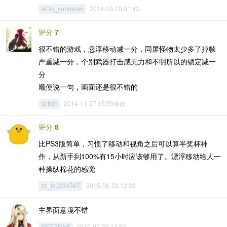
2014-10-10 01:43
ACG_connarlei
评分
7
很不错的游戏，悬浮移动减一分，同屏怪物太少多了掉帧
严重减一分，个别武器打击感无力和不明所以的锁定减一
分
顺便说一句，画面还是很不错的
2014-11-27 15:59修改
spfdjh
评分
8
比PS3版简单，习惯了移动和视角之后可以算半奖杯神
作，从新手到100%有15小时应该够用了。漂浮移动给人一
种操纵棉花的感觉
2015-06-23 12:33
zz_fx1234567
主界面意境不错
2015-07-29 13:52