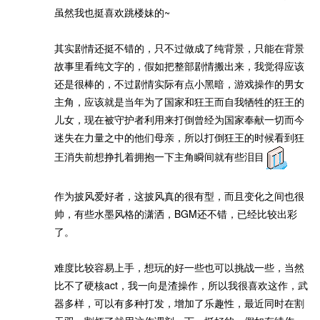
虽然我也挺喜欢跳楼妹的~
其实剧情还挺不错的，只不过做成了纯背景，只能在背景
故事里看纯文字的，假如把整部剧情搬出来，我觉得应该
还是很棒的，不过剧情实际有点小黑暗，游戏操作的男女
主角，应该就是当年为了国家和狂王而自我牺牲的狂王的
儿女，现在被守护者利用来打倒曾经为国家奉献一切而今
迷失在力量之中的他们母亲，所以打倒狂王的时候看到狂
王消失前想挣扎着拥抱一下主角瞬间就有些泪目
作为披风爱好者，这披风真的很有型，而且变化之间也很
帅，有些水墨风格的潇洒，BGM还不错，已经比较出彩
了。
难度比较容易上手，想玩的好一些也可以挑战一些，当然
比不了硬核act，我一向是渣操作，所以我很喜欢这作，武
器多样，可以有多种打发，增加了乐趣性，最近同时在割