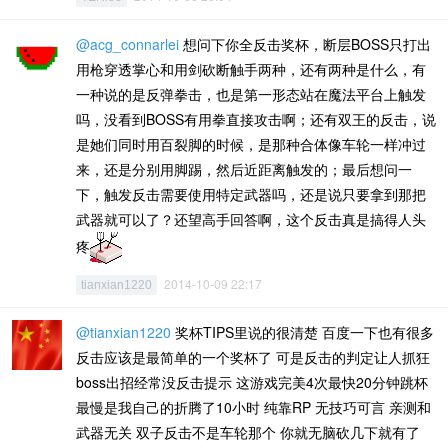
@acg_connarlei
想问下你全反击奖杯，断层BOSS只打出
用枪穿透掌心和用剑砍断触手两种，还有两种是什么，有
一种说的是反弹拳击，也是第一形态站在魔法平台上触发
吗，没看到BOSS有用拳直接攻击啊；还有双王的反击，说
是她们同时用百裂脚的时候，是那种合体像车轮一样冲过
来，还是分别用脚踢，然后近距离触发的；最后想问一
下，触发反击需要使用特定武器吗，还是说只要拿到那把
武器就可以了？还望高手回答啊，这个反击真是搞得人头
疼
2014-10-09 22:17
tianxian1220
@tianxian1220
奖杯TIPS里说的很清楚 百度一下也有很多
反击应该是最简单的一个奖杯了 可是反击的判定让人抓狂
boss出招经常没反击提示 这游戏完美4次最快20分钟跳杯
最慢是我自己的折腾了10小时 纯靠RP 无技巧可言 亲测和
武器无关 双子反击不是车轮那个 你就无脑砍几下就有了