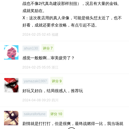
战也不像2代真岛建设那样别扭），况且有大量的金钱、
成就奖励在。
X：这次夜店用的真人录像，可能是镜头怼太近了，也不
好看，成就还要求全攻略，有点引起不适。
2024-02-25 02:45
福建
评分 7
ahun130
感觉一般般啊…审美疲劳了？
2024-02-25 05:05
浙江
评分 9
yamazaki1997
好玩又好白，结局很感人，推荐玩
2024-04-08 09:20
四川
评分 10
sakurafortune
剧情就是打打打，但是很爽，最终战燃得一比，我当场就