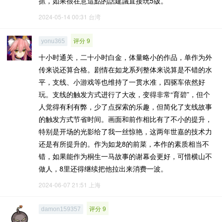
抓，如果很在意這點的話建議直接玩5版。
2024-05-14 00:31
台湾
评分 9
yonu365
十小时通关，二十小时白金，体量略小的作品，单作为外
传来说还算合格。剧情在如龙系列整体来说算是不错的水
平，支线、小游戏等也维持了一贯水准，四驱车依然好
玩。支线的触发方式进行了大改，变得非常“育碧”，但个
人觉得有利有弊，少了点探索的乐趣，但简化了支线故事
的触发方式节省时间。画面和前作相比有了不小的提升，
特别是开场的光影给了我一丝惊艳，这两年世嘉的技术力
还是有所提升的。作为如龙8的前菜，本作的素质相当不
错，如果能作为桐生一马故事的谢幕会更好，可惜横山不
做人，8里还得继续把他拉出来消费一波。
2024-06-07 21:51
上海
评分 9
damon159357