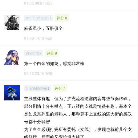
01-06 09:07
浙江
评分 8
Mr_T_You1217
麻雀虽小，五脏俱全
01-09 14:13
福建
评分 8
yexlunzjx
第一个白金的如龙，感觉非常棒
01-13 23:16
安徽
评分 7
pliant-blower1
主线整体有趣，但为了扩充流程硬塞内容导致节奏稀碎，
部分剧情十分有槽点，正八经的支线剧情很有趣，基本全
是如龙系列里的老熟人，那种算不上支线的满大街的感叹
号都十分弱智
为了白金必须打完所有委托（支线），发现也就前几个支
线好玩，后面的又变垃圾支线了