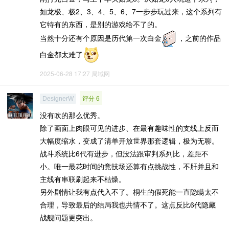
如龙极、极2、3、4、5、6、7一步步玩过来，这个系列有
它特有的东西，是别的游戏给不了的。
当然十分还有个原因是历代第一次白金
，之前的作品
白金都太难了
2025-06-28 17:27
局域网
评分 6
DesignerW
没有吹的那么优秀。
除了画面上肉眼可见的进步、在最有趣味性的支线上反而
大幅度缩水，变成了清单开放世界那套逻辑，极为无聊。
战斗系统比6代有进步，但没法跟审判系列比，差距不
小。唯一最花时间的竞技场还算有点挑战性，不肝并且和
主线有串联刷起来不枯燥。
另外剧情让我有点代入不了。桐生的假死能一直隐瞒太不
合理，导致最后的结局我也共情不了。这点反比6代隐藏
战舰问题更突出。