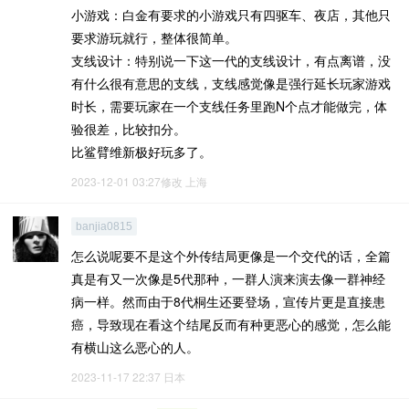
小游戏：白金有要求的小游戏只有四驱车、夜店，其他只
要求游玩就行，整体很简单。
支线设计：特别说一下这一代的支线设计，有点离谱，没
有什么很有意思的支线，支线感觉像是强行延长玩家游戏
时长，需要玩家在一个支线任务里跑N个点才能做完，体
验很差，比较扣分。
比鲨臂维新极好玩多了。
2023-12-01 03:27修改
上海
banjia0815
怎么说呢要不是这个外传结局更像是一个交代的话，全篇
真是有又一次像是5代那种，一群人演来演去像一群神经
病一样。然而由于8代桐生还要登场，宣传片更是直接患
癌，导致现在看这个结尾反而有种更恶心的感觉，怎么能
有横山这么恶心的人。
2023-11-17 22:37
日本