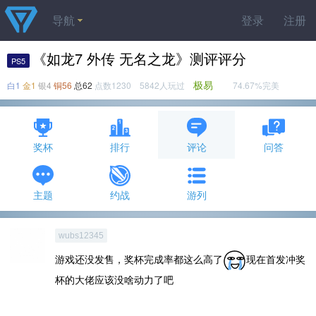
导航
登录
注册
《如龙7 外传 无名之龙》测评评分
PS5
极易
白1
金1
银4
铜56
总62
点数1230 5842人玩过
74.67%完美
奖杯
排行
评论
问答
主题
约战
游列
wubs12345
游戏还没发售，奖杯完成率都这么高了
现在首发冲奖
杯的大佬应该没啥动力了吧