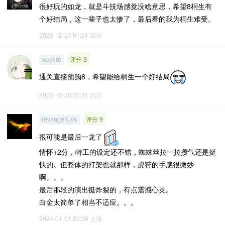
很好玩的如龙，就是斗技场感觉没啥意思，希望8桐生有
个好结局，这一辈子也太惨了，最后看的我为桐生难受。
2023-12-23 01:21
四川
评分 9
wayxre
通关直接预购8，希望能给桐生一个好结局
2023-12-30 22:51
四川
评分 9
revengeliuyu
很可能是最后一龙了
情怀+2分，特工的设定还不错，蜘蛛丝拉一拉攒气还是挺
快的。但整体的打架也就那样，虎狩的手感很微妙
啊。。。
最后那段的演出挺炸裂的，有点震撼心灵。
白金太简单了相当不适应。。。
2024-01-01 22:36
上海