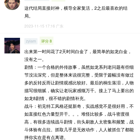
这代结局直接封神，横导全家复活，2之后最喜欢的结
局。
2023-11-15 17:16
广东
评分 8
zyiam
出来第一时间花了2天时间白金了，最简单的如龙白金，
没有之一。
剧情：一个合格的外传故事，虽然如龙系列老问题有些细
节没法深究，但是整体来说很完整，受限于篇幅没有做过
多的反转反而让剧情观感比较好。最后的桐生落泪，人物
描写很细腻，确实让老玩家感慨万千。接上了马上要出的
如龙8剧情，很不错的剧情补充。
战斗：初见特工风格还挺新奇，实战感觉不是很好用，不
如直接红色力量型开干。。。堆怪比较多，战斗密度很
高，有很多连续战斗剧情，街头刷敌人太密集和频繁，战
斗体验有点拉。抓取几乎是无效动作，人人被抓住了都能
摔你实在是有点离谱。