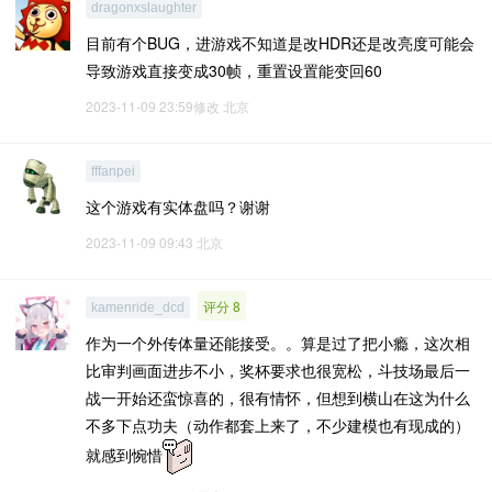
dragonxslaughter
目前有个BUG，进游戏不知道是改HDR还是改亮度可能会
导致游戏直接变成30帧，重置设置能变回60
2023-11-09 23:59修改
北京
fffanpei
这个游戏有实体盘吗？谢谢
2023-11-09 09:43
北京
评分 8
kamenride_dcd
作为一个外传体量还能接受。。算是过了把小瘾，这次相
比审判画面进步不小，奖杯要求也很宽松，斗技场最后一
战一开始还蛮惊喜的，很有情怀，但想到横山在这为什么
不多下点功夫（动作都套上来了，不少建模也有现成的）
就感到惋惜