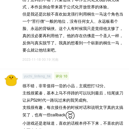
式，本作反倒会带来甚于公式化开放世界的体验。
但是我还是比较不喜欢如龙强行利用桐生一马这个角色当
一个“苦行僧”一般的地位，没有任何女人、永远板着个
脸、永远的背锅侠。这个人有时候我只是觉得他太惨了，
真的没必要再利用他了。他的存在仿佛是一个圣人一样，
反倒与真实脱节了。我真的想看到一个崭新的桐生一马，
要么就让他结束吧。
2023-11-18 00:19
河南
评分 10
yuchi_linfeng_hk
很不错，非常值得一尝的小品，主观想打12分。
主线很紧凑，基本上马不停蹄的可以玩到最后，结尾拔刀
让从PS2时代一路玩过来的我哭成狗。
支线很有趣，每次接任务的时候对话和说明文字真的太搞
笑了，也有一些callback
小游戏还是老味道，喜欢的话根本停不下来，不喜欢的话