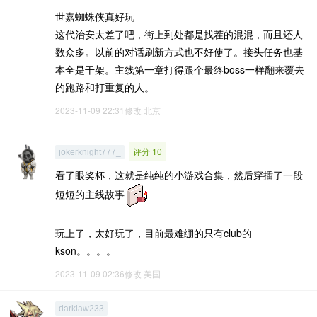
世嘉蜘蛛侠真好玩
这代治安太差了吧，街上到处都是找茬的混混，而且还人
数众多。以前的对话刷新方式也不好使了。接头任务也基
本全是干架。主线第一章打得跟个最终boss一样翻来覆去
的跑路和打重复的人。
2023-11-09 22:31修改
北京
评分 10
jokerknight777_
看了眼奖杯，这就是纯纯的小游戏合集，然后穿插了一段
短短的主线故事
玩上了，太好玩了，目前最难绷的只有club的
kson。。。。
2023-11-09 02:36修改
美国
darklaw233