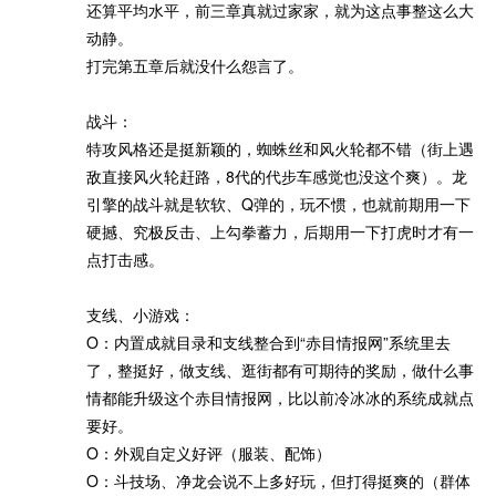
还算平均水平，前三章真就过家家，就为这点事整这么大
动静。
打完第五章后就没什么怨言了。
战斗：
特攻风格还是挺新颖的，蜘蛛丝和风火轮都不错（街上遇
敌直接风火轮赶路，8代的代步车感觉也没这个爽）。龙
引擎的战斗就是软软、Q弹的，玩不惯，也就前期用一下
硬撼、究极反击、上勾拳蓄力，后期用一下打虎时才有一
点打击感。
支线、小游戏：
O：内置成就目录和支线整合到“赤目情报网”系统里去
了，整挺好，做支线、逛街都有可期待的奖励，做什么事
情都能升级这个赤目情报网，比以前冷冰冰的系统成就点
要好。
O：外观自定义好评（服装、配饰）
O：斗技场、净龙会说不上多好玩，但打得挺爽的（群体