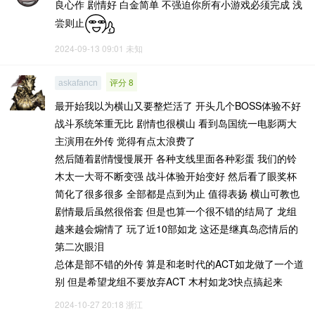
良心作 剧情好 白金简单 不强迫你所有小游戏必须完成 浅
尝则止
2024-09-13 09:01
未知
评分 8
askafancn
最开始我以为横山又要整烂活了 开头几个BOSS体验不好
战斗系统笨重无比 剧情也很横山 看到岛国统一电影两大
主演用在外传 觉得有点太浪费了
然后随着剧情慢慢展开 各种支线里面各种彩蛋 我们的铃
木太一大哥不断变强 战斗体验开始变好 然后看了眼奖杯
简化了很多很多 全部都是点到为止 值得表扬 横山可教也
剧情最后虽然很俗套 但是也算一个很不错的结局了 龙组
越来越会煽情了 玩了近10部如龙 这还是继真岛恋情后的
第二次眼泪
总体是部不错的外传 算是和老时代的ACT如龙做了一个道
别 但是希望龙组不要放弃ACT 木村如龙3快点搞起来
2024-10-27 20:18
浙江