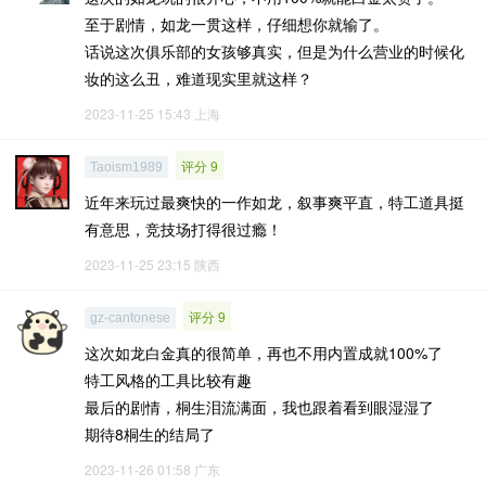
至于剧情，如龙一贯这样，仔细想你就输了。
话说这次俱乐部的女孩够真实，但是为什么营业的时候化
妆的这么丑，难道现实里就这样？
2023-11-25 15:43
上海
评分 9
Taoism1989
近年来玩过最爽快的一作如龙，叙事爽平直，特工道具挺
有意思，竞技场打得很过瘾！
2023-11-25 23:15
陕西
评分 9
gz-cantonese
这次如龙白金真的很简单，再也不用内置成就100%了
特工风格的工具比较有趣
最后的剧情，桐生泪流满面，我也跟着看到眼湿湿了
期待8桐生的结局了
2023-11-26 01:58
广东