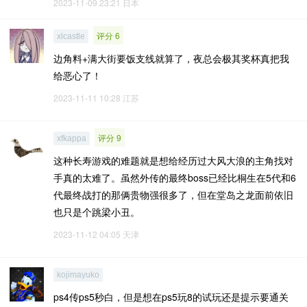
2023-11-09 23:21
日本
评分 6
xlcastle
边角料+满大街要饭支线就算了，夜总会极其奖杯真把我
给恶心了！
2023-11-11 10:28
江苏
评分 9
xfkappa
这种长寿游戏的难题就是想给经历过大风大浪的主角找对
手真的太难了。虽然外传的最终boss已经比桐生在5代和6
代最终战打的那俩贵物强很多了，但在堂岛之龙面前依旧
也只是个跳梁小丑。
2023-11-12 04:05
天津
kojimayuko
ps4传ps5秒白，但是想在ps5玩8的试玩还是提示要通关