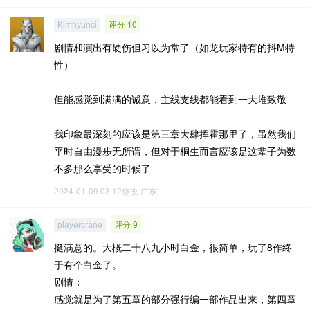
评分 10
Kimhyunci
剧情和演出有硬伤但习以为常了（如龙玩家特有的抖M特
性）
但能感觉到满满的诚意，主线支线都能看到一大堆致敬
我印象最深刻的应该是第三章大肆挥霍那里了，虽然我们
平时自由漫步无所谓，但对于桐生而言应该是这辈子为数
不多那么享受的时候了
2024-01-09 03:12修改
广东
评分 9
playercrane
挺满意的。大概二十八九小时白金，很简单，玩了8作终
于有个白金了。
剧情：
感觉就是为了第五章的部分强行编一部作品出来，第四章