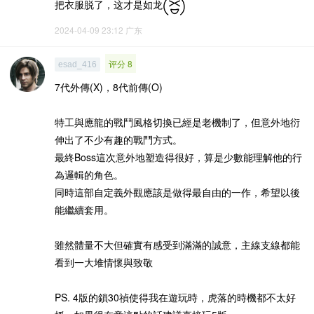
把衣服脱了，这才是如龙
2024-04-09 23:12
广东
评分 8
esad_416
7代外傳(X)，8代前傳(O)
特工與應龍的戰鬥風格切換已經是老機制了，但意外地衍
伸出了不少有趣的戰鬥方式。
最終Boss這次意外地塑造得很好，算是少數能理解他的行
為邏輯的角色。
同時這部自定義外觀應該是做得最自由的一作，希望以後
能繼續套用。
雖然體量不大但確實有感受到滿滿的誠意，主線支線都能
看到一大堆情懷與致敬
PS. 4版的鎖30禎使得我在遊玩時，虎落的時機都不太好