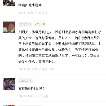
经典如龙小游戏
2023-11-08 10:43
北京
评分 10
lyplyp_lll
刚通关，体量是真的少，以前到中后期才有的跑房间打小
兵的关卡，这代每章都有。用时20h，中间把赤目支线和
路上感叹号清的差不多，小游戏就仔细玩了玩四驱车。主
要这代没要求全目录收集，体验为主。为了情怀打10分
吧，打到第二章其实就知道结尾了，毕竟玩过7，都知道
会发生什么，等明年8代。
2023-11-12 08:51修改
北京
passer_jj
支持5传4秒白吗？
2023-11-08 17:51
云南