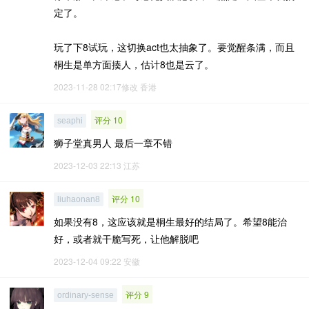
定了。
玩了下8试玩，这切换act也太抽象了。要觉醒条满，而且
桐生是单方面揍人，估计8也是云了。
2023-11-28 02:17修改
香港
评分 10
seaphi
狮子堂真男人 最后一章不错
2023-12-03 22:13
江苏
评分 10
liuhaonan8
如果没有8，这应该就是桐生最好的结局了。希望8能治
好，或者就干脆写死，让他解脱吧
2023-12-04 09:22
安徽
评分 9
ordinary-sense