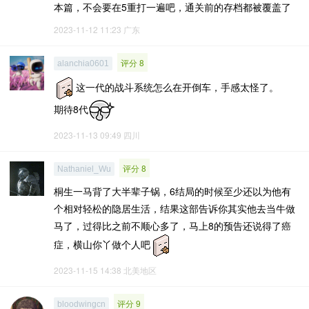
本篇，不会要在5重打一遍吧，通关前的存档都被覆盖了
2023-11-12 11:23
广东
评分 8
alanchia0601
这一代的战斗系统怎么在开倒车，手感太怪了。
期待8代
2023-11-13 09:49
四川
评分 8
Nathaniel_Wu
桐生一马背了大半辈子锅，6结局的时候至少还以为他有
个相对轻松的隐居生活，结果这部告诉你其实他去当牛做
马了，过得比之前不顺心多了，马上8的预告还说得了癌
症，横山你丫做个人吧
2023-11-15 14:38
北美地区
评分 9
bloodwingcn