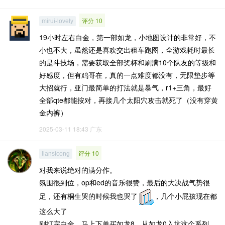
评分 10
mirui-lovely
19小时左右白金，第一部如龙，小地图设计的非常好，不
小也不大，虽然还是喜欢交出租车跑图，全游戏耗时最长
的是斗技场，需要获取全部奖杯和刷满10个队友的等级和
好感度，但有鸡哥在，真的一点难度都没有，无限垫步等
大招就行，亚门最简单的打法就是暴气，r1+三角，最好
全部qte都能按对，再接几个太阳穴攻击就死了（没有穿黄
金内裤）
2025-03-11 18:43
广东
评分 10
liansicong
对我来说绝对的满分作。
氛围很到位，op和ed的音乐很赞，最后的大决战气势很
足，还有桐生哭的时候我也哭了
，几个小屁孩现在都
这么大了
刚打完白金，马上下单买如龙8。从如龙0入坑这个系列，