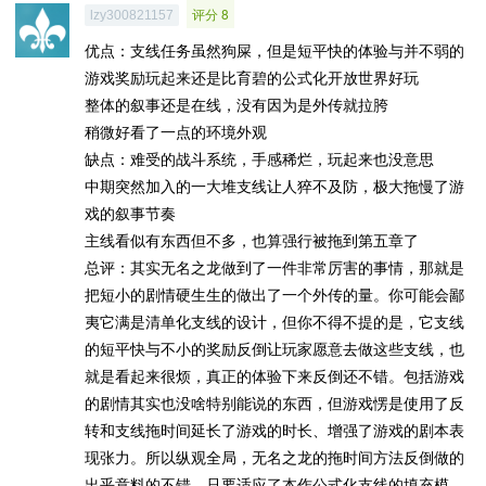
评分 8
lzy300821157
优点：支线任务虽然狗屎，但是短平快的体验与并不弱的
游戏奖励玩起来还是比育碧的公式化开放世界好玩
整体的叙事还是在线，没有因为是外传就拉胯
稍微好看了一点的环境外观
缺点：难受的战斗系统，手感稀烂，玩起来也没意思
中期突然加入的一大堆支线让人猝不及防，极大拖慢了游
戏的叙事节奏
主线看似有东西但不多，也算强行被拖到第五章了
总评：其实无名之龙做到了一件非常厉害的事情，那就是
把短小的剧情硬生生的做出了一个外传的量。你可能会鄙
夷它满是清单化支线的设计，但你不得不提的是，它支线
的短平快与不小的奖励反倒让玩家愿意去做这些支线，也
就是看起来很烦，真正的体验下来反倒还不错。包括游戏
的剧情其实也没啥特别能说的东西，但游戏愣是使用了反
转和支线拖时间延长了游戏的时长、增强了游戏的剧本表
现张力。所以纵观全局，无名之龙的拖时间方法反倒做的
出乎意料的不错，只要适应了本作公式化支线的填充模