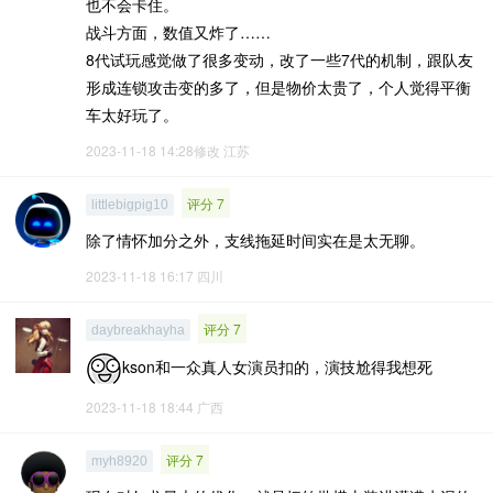
也不会卡住。
战斗方面，数值又炸了……
8代试玩感觉做了很多变动，改了一些7代的机制，跟队友
形成连锁攻击变的多了，但是物价太贵了，个人觉得平衡
车太好玩了。
2023-11-18 14:28修改
江苏
评分 7
littlebigpig10
除了情怀加分之外，支线拖延时间实在是太无聊。
2023-11-18 16:17
四川
评分 7
daybreakhayha
kson和一众真人女演员扣的，演技尬得我想死
2023-11-18 18:44
广西
评分 7
myh8920