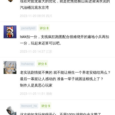
现在对如龙最大的优化，就是把煞批横山装进灌满水泥的
汽油桶沉底东京湾
2023-11-20 08:05
四川
评分 8
peneltykill
tskk扣一分，支线疯狂跑图配合很难绕开的遍地小兵再扣
一分，玩起来还算可以吧。
2023-11-20 14:37
江苏
评分 6
huhaosp
老实说剧情挺不爽的 就不能让桐生一个养老安稳结局么？
最后一幕挺让人感动的 准备一辈子就困这根线上了？
制作人是真恶心玩家
2023-11-25 11:51
湖南
评分 9
fremont_hk
这次的如龙玩的很开心，不用100%就能白金太赞了。