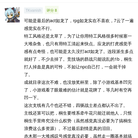
评分 8
TKvanish
可能是最后的act如龙了，rpg如龙实在不喜欢，7云了一遍
感觉实在不行。
特工风格还是太草了，为了让你用特工风格很多时候塞一
大堆杂鱼，也只有用特工清起来快点。应龙的打虎感觉手
感有点奇怪，也可能是太久没打act如龙了。连段派生多点
就好了，不少去掉了。竞技场的群战只能说乱的1b，桐生
打人掉血是真的可怜，不如让npc自己打，一会就干掉
了。
成就目录这次不难，也没放奖杯里，除了小游戏基本凹完
了，小游戏看了眼最难的估计就是花牌了，等几时有空再
凹一下。
这次支线有几个也还不错，四驱战士差点都认不出了。
主线还算可以把，桐生要维系牵牛花只能迁就他人，只恨
桐生手里终究没什么权势（虽然感觉真没必要为了搞桐生
浪费这么多资源）。不过最后剧情是真的泪目。
赤木那一大堆感叹号感觉真没必要，虽然走一圈基本就搞