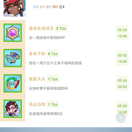
白0
金4
银0
铜0
总4
最有价值球员
2
Tips
05-03
13:48
在一局游戏中获得MVP
各有千秋
5
Tips
05-03
14:06
游玩一局六位斗士各不相同的游戏
紧要关头
1
Tips
05-04
00:50
在加时赛中获得游戏胜利
表达自我
1
Tips
05-03
13:48
在游戏内使用表情5次
T