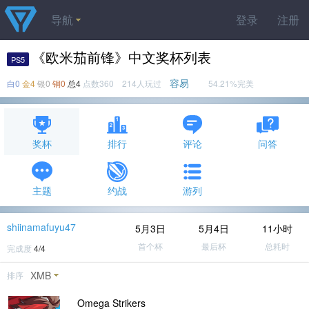
导航
登录
注册
《欧米茄前锋》中文奖杯列表
PS5
容易
白0
金4
银0
铜0
总4
点数360 214人玩过
54.21%完美
奖杯
排行
评论
问答
主题
约战
游列
shiinamafuyu47
5月3日
5月4日
11小时
首个杯
最后杯
总耗时
完成度
4/4
XMB
排序
Omega Strikers