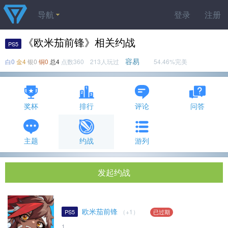
导航
登录
注册
《欧米茄前锋》相关约战
PS5
容易
白0
金4
银0
铜0
总4
点数360 213人玩过
54.46%完美
奖杯
排行
评论
问答
主题
约战
游列
发起约战
欧米茄前锋
（+1）
PS5
已过期
1