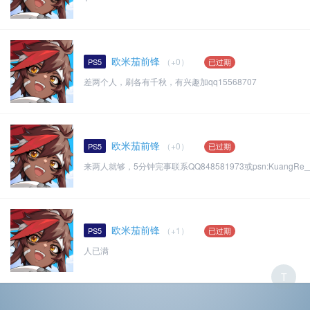
欧米茄前锋
（+0）
PS5
已过期
差两个人，刷各有千秋，有兴趣加qq15568707
欧米茄前锋
（+0）
PS5
已过期
来两人就够，5分钟完事联系QQ848581973或psn:KuangR
欧米茄前锋
（+1）
PS5
已过期
人已满
T