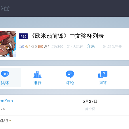
闲游
《欧米茄前锋》中文奖杯列表
PS5
容易
白0
金4
银0
铜0
总4
点数360 214人玩过
54.21%完美
奖杯
排行
评论
问答
enZero
5月27日
首个杯
度
4/4
XMB