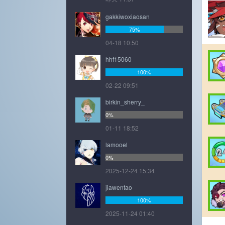
gakkiwoxiaosan
75%
04-18 10:50
hhf15060
100%
02-22 09:51
birkin_sherry_
0%
01-11 18:52
lamooel
0%
2025-12-24 15:34
jiawentao
100%
2025-11-24 01:40