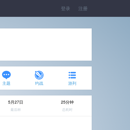
登录
注册
主题
约战
游列
5月27日
25分钟
最后杯
总耗时