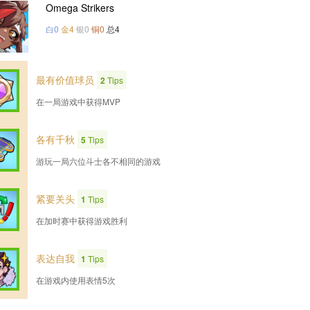
Omega Strikers
白0
金4
银0
铜0
总4
最有价值球员
2
Tips
在一局游戏中获得MVP
各有千秋
5
Tips
游玩一局六位斗士各不相同的游戏
紧要关头
1
Tips
在加时赛中获得游戏胜利
表达自我
1
Tips
在游戏内使用表情5次