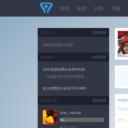
游戏
机因
问答
约战
相关讨论
查看全部
暂时没有相关讨论帖
相关游列
查看全部
2025各服免费白金神作列表
已鬼服 但可以跨平台联机
盘点免费的白金或100%神作
mosh
最近玩过的
查看全部
完成
linky_manutd
排序
0%
昨天 11:37