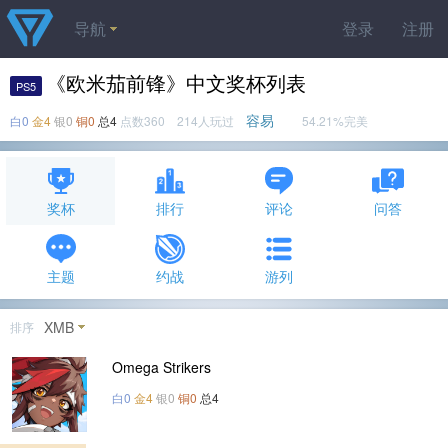
导航
登录
注册
《欧米茄前锋》中文奖杯列表
PS5
容易
白0
金4
银0
铜0
总4
点数360 214人玩过
54.21%完美
奖杯
排行
评论
问答
主题
约战
游列
XMB
排序
Omega Strikers
白0
金4
银0
铜0
总4